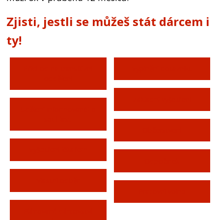
Zjisti, jestli se můžeš stát dárcem i
ty!
Příchod na transfúzní
Vyplnění dotazníku
oddělení
Základní vyšetření
Udělení informovaného
souhlasu
Občerstvení
Vyšetření lékařem
Odpočinek
Vlastní odběr
Pracovní volno
Plánované dárcovství