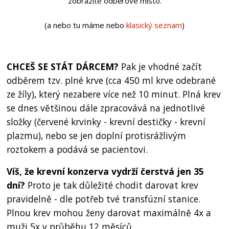
zobrazíte odběrové místo.
(a nebo tu máme nebo
klasický seznam
)
CHCEŠ SE STÁT DÁRCEM?
Pak je vhodné začít
odběrem tzv. plné krve (cca 450 ml krve odebrané
ze žíly), který nezabere více než 10 minut. Plná krev
se dnes většinou dále zpracovává na jednotlivé
složky (červené krvinky - krevní destičky - krevní
plazmu), nebo se jen doplní protisrážlivým
roztokem a podává se pacientovi.
Víš, že krevní konzerva vydrží čerstvá jen 35
dní?
Proto je tak důležité chodit darovat krev
pravidelně - dle potřeb tvé transfúzní stanice.
Plnou krev mohou ženy darovat maximálně 4x a
muži 5x v průběhu 12 měsíců.