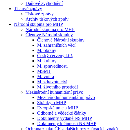
Daňové zvýhodnění
Tiskové zprávy
Tiskové zprávy
Archiv tiskových zpráv
Národní skupina pro MHP
Národní skupina pro MHP
Členové Národní skupiny
Členové Národní skupiny
M. zahraničních věcí
M. obrany
Český červený kříž
M. kultury
M. spravedlnosti
MŠMT
M. vnitra
M. zdravotnictví
M. životního prostředí
Mezinárodní humanitární právo
Mezinárodní humanitární právo
Stránky o MHP
Evropská unie a MHP
Odborné a vědecké články
Dokumenty vydané NS MHP
Dokumenty k činnosti NS MHP
Ochrana znaku ČK a dalších rozeznávacích znaků