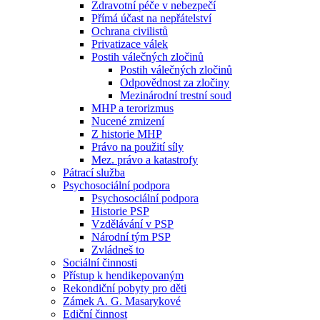
Zdravotní péče v nebezpečí
Přímá účast na nepřátelství
Ochrana civilistů
Privatizace válek
Postih válečných zločinů
Postih válečných zločinů
Odpovědnost za zločiny
Mezinárodní trestní soud
MHP a terorizmus
Nucené zmizení
Z historie MHP
Právo na použití síly
Mez. právo a katastrofy
Pátrací služba
Psychosociální podpora
Psychosociální podpora
Historie PSP
Vzdělávání v PSP
Národní tým PSP
Zvládneš to
Sociální činnosti
Přístup k hendikepovaným
Rekondiční pobyty pro děti
Zámek A. G. Masarykové
Ediční činnost