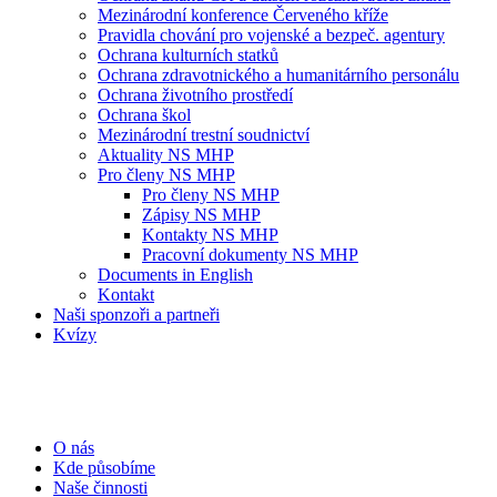
Mezinárodní konference Červeného kříže
Pravidla chování pro vojenské a bezpeč. agentury
Ochrana kulturních statků
Ochrana zdravotnického a humanitárního personálu
Ochrana životního prostředí
Ochrana škol
Mezinárodní trestní soudnictví
Aktuality NS MHP
Pro členy NS MHP
Pro členy NS MHP
Zápisy NS MHP
Kontakty NS MHP
Pracovní dokumenty NS MHP
Documents in English
Kontakt
Naši sponzoři a partneři
Kvízy
O nás
Kde působíme
Naše činnosti