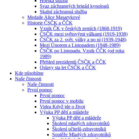
Horská služba
Svaz záchranných brigád kynologů
Skalní záchranná služba
Medaile Alice Masarykové
Historie ČSČK a ČČK
Vznik ČK v českých zemích (1868-1919)
ČSČK mezi světovými válkami (1919-1938)
ČSČK za 2. svět. války a po ní (1939-1948)
Mezi Únorem a Listopadem (1948-1989)
ČSČK po Listopadu. Vznik ČČK (od roku
1989)
Přehled prezidentů ČSČK a ČČK
Oslavy sta let ČSČK a ČČK
Kde působíme
Naše činnosti
Naše činnosti
První pomoc
První pomoc
První pomoc v mobilu
Videa Když jde o život
Výuka PP dětí a mládeže
Výuka PP dětí a mládeže
Školení mladých zdravotníků
Školení učitelů-zdravotníků
Soutěže Mladých zdravotníků