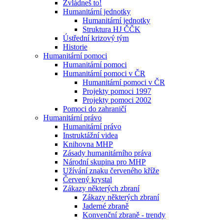
Zvládneš to!
Humanitární jednotky
Humanitární jednotky
Struktura HJ ČČK
Ústřední krizový tým
Historie
Humanitární pomoci
Humanitární pomoci
Humanitární pomoci v ČR
Humanitární pomoci v ČR
Projekty pomoci 1997
Projekty pomoci 2002
Pomoci do zahraničí
Humanitární právo
Humanitární právo
Instruktážní videa
Knihovna MHP
Zásady humanitárního práva
Národní skupina pro MHP
Užívání znaku červeného kříže
Červený krystal
Zákazy některých zbraní
Zákazy některých zbraní
Jaderné zbraně
Konvenční zbraně - trendy