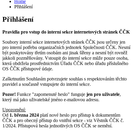
Home
Přihlášení
Přihlášení
Pravidla pro vstup do interní sekce internetových stránek ČČK
Soubory interní sekce internetových stránek ČČK jsou určeny jen
pro interní potřebu organizačních jednotek Společnosti ČČK. Nesmí
být poskytovány třetím osobám ani jinak šířeny a nesmí být rovněž
jakkoli pozměňovány. Vstoupit do interní sekce může pouze osoba,
která obdržela prostřednictvím Úřadu ČČK nebo úřadu příslušného
OS ČČK přístupové údaje.
Zaškrtnutím Souhlasím potvrzujete souhlas s respektováním těchto
pravidel a současně vstupujete do interní sekce.
Pozor!
Funkce "zapomenuté heslo" funguje
jen pro uživatele
,
který má jako uživatelské jméno e-mailovou adresu.
Upozornění:
Od
1. března 2024
platí nové heslo pro přístup k dokumentům
ČČK a pro obecný přístup do vnitřní sekce - viz Věstník ČČK č.
1/2024. Přístupová hesla jednotlivých OS ČČK se nemění.