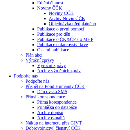
Ediční činnost
Noviny ČČK
Noviny ČČK
Archiv Novin ČČK
Objednávka předplatného
Publikace o první pomoci
Publikace pro děti
Publikace o ČK&ČP a o MHP
Publikace o dárcovství krve
Ostatní publikace
Plán akcí
Výroční zprávy
Výroční zprávy
Archiv výročních zpráv
Podpořte nás
Podpořte nás
Přispět na Fond Humanity ČČK
Dárcovská SMS
Přímá korespondence
Přímá korespondence
Přihláška do databáze
Archiv dopisů
Archiv e-mailů
Nákup na internetu přes GIVT
Dobrovolnictví, členství ČČK