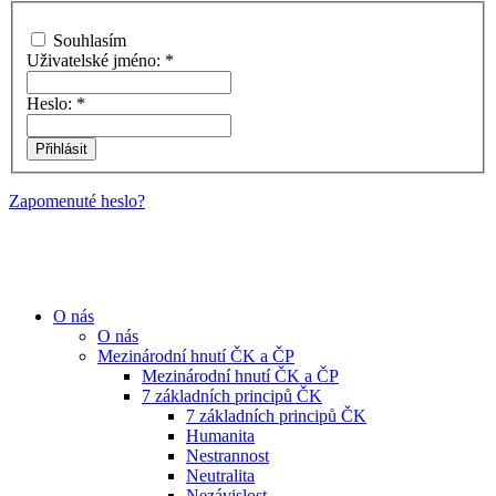
Souhlasím
Uživatelské jméno:
*
Heslo:
*
Zapomenuté heslo?
O nás
O nás
Mezinárodní hnutí ČK a ČP
Mezinárodní hnutí ČK a ČP
7 základních principů ČK
7 základních principů ČK
Humanita
Nestrannost
Neutralita
Nezávislost