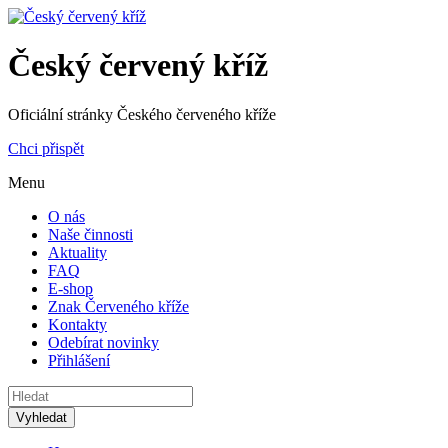
Český červený kříž
Oficiální stránky Českého červeného kříže
Chci přispět
Menu
O nás
Naše činnosti
Aktuality
FAQ
E-shop
Znak Červeného kříže
Kontakty
Odebírat novinky
Přihlášení