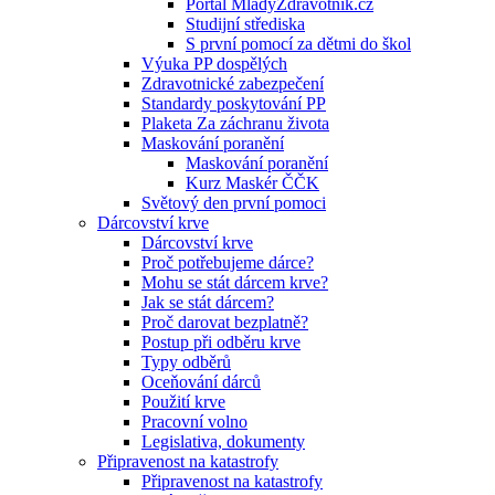
Portál MladyZdravotnik.cz
Studijní střediska
S první pomocí za dětmi do škol
Výuka PP dospělých
Zdravotnické zabezpečení
Standardy poskytování PP
Plaketa Za záchranu života
Maskování poranění
Maskování poranění
Kurz Maskér ČČK
Světový den první pomoci
Dárcovství krve
Dárcovství krve
Proč potřebujeme dárce?
Mohu se stát dárcem krve?
Jak se stát dárcem?
Proč darovat bezplatně?
Postup při odběru krve
Typy odběrů
Oceňování dárců
Použití krve
Pracovní volno
Legislativa, dokumenty
Připravenost na katastrofy
Připravenost na katastrofy