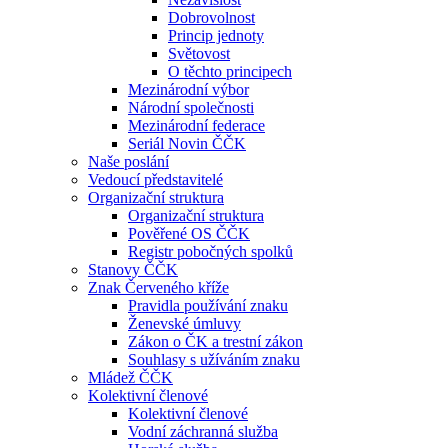
Dobrovolnost
Princip jednoty
Světovost
O těchto principech
Mezinárodní výbor
Národní společnosti
Mezinárodní federace
Seriál Novin ČČK
Naše poslání
Vedoucí představitelé
Organizační struktura
Organizační struktura
Pověřené OS ČČK
Registr pobočných spolků
Stanovy ČČK
Znak Červeného kříže
Pravidla používání znaku
Ženevské úmluvy
Zákon o ČK a trestní zákon
Souhlasy s užíváním znaku
Mládež ČČK
Kolektivní členové
Kolektivní členové
Vodní záchranná služba