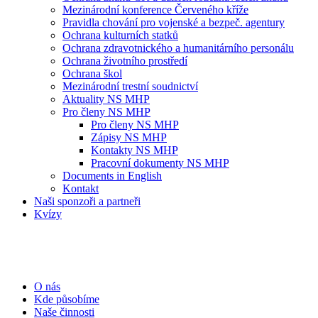
Mezinárodní konference Červeného kříže
Pravidla chování pro vojenské a bezpeč. agentury
Ochrana kulturních statků
Ochrana zdravotnického a humanitárního personálu
Ochrana životního prostředí
Ochrana škol
Mezinárodní trestní soudnictví
Aktuality NS MHP
Pro členy NS MHP
Pro členy NS MHP
Zápisy NS MHP
Kontakty NS MHP
Pracovní dokumenty NS MHP
Documents in English
Kontakt
Naši sponzoři a partneři
Kvízy
O nás
Kde působíme
Naše činnosti