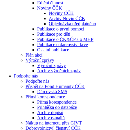
Ediční činnost
Noviny ČČK
Noviny ČČK
Archiv Novin ČČK
Objednávka předplatného
Publikace o první pomoci
Publikace pro děti
Publikace o ČK&ČP a o MHP
Publikace o dárcovství krve
Ostatní publikace
Plán akcí
Výroční zprávy
Výroční zprávy
Archiv výročních zpráv
Podpořte nás
Podpořte nás
Přispět na Fond Humanity ČČK
Dárcovská SMS
Přímá korespondence
Přímá korespondence
Přihláška do databáze
Archiv dopisů
Archiv e-mailů
Nákup na internetu přes GIVT
Dobrovolnictví, členství ČČK