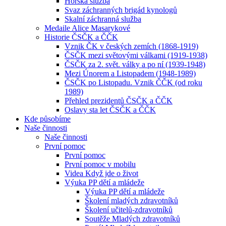
Horská služba
Svaz záchranných brigád kynologů
Skalní záchranná služba
Medaile Alice Masarykové
Historie ČSČK a ČČK
Vznik ČK v českých zemích (1868-1919)
ČSČK mezi světovými válkami (1919-1938)
ČSČK za 2. svět. války a po ní (1939-1948)
Mezi Únorem a Listopadem (1948-1989)
ČSČK po Listopadu. Vznik ČČK (od roku
1989)
Přehled prezidentů ČSČK a ČČK
Oslavy sta let ČSČK a ČČK
Kde působíme
Naše činnosti
Naše činnosti
První pomoc
První pomoc
První pomoc v mobilu
Videa Když jde o život
Výuka PP dětí a mládeže
Výuka PP dětí a mládeže
Školení mladých zdravotníků
Školení učitelů-zdravotníků
Soutěže Mladých zdravotníků