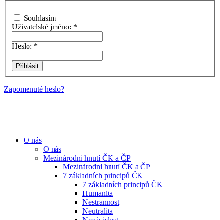
Souhlasím
Uživatelské jméno:
*
Heslo:
*
Zapomenuté heslo?
O nás
O nás
Mezinárodní hnutí ČK a ČP
Mezinárodní hnutí ČK a ČP
7 základních principů ČK
7 základních principů ČK
Humanita
Nestrannost
Neutralita
Nezávislost