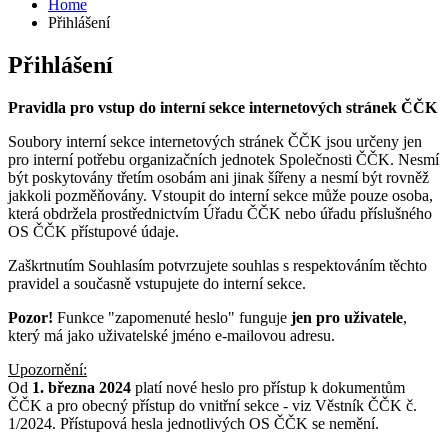
Home
Přihlášení
Přihlášení
Pravidla pro vstup do interní sekce internetových stránek ČČK
Soubory interní sekce internetových stránek ČČK jsou určeny jen
pro interní potřebu organizačních jednotek Společnosti ČČK. Nesmí
být poskytovány třetím osobám ani jinak šířeny a nesmí být rovněž
jakkoli pozměňovány. Vstoupit do interní sekce může pouze osoba,
která obdržela prostřednictvím Úřadu ČČK nebo úřadu příslušného
OS ČČK přístupové údaje.
Zaškrtnutím Souhlasím potvrzujete souhlas s respektováním těchto
pravidel a současně vstupujete do interní sekce.
Pozor!
Funkce "zapomenuté heslo" funguje
jen pro uživatele
,
který má jako uživatelské jméno e-mailovou adresu.
Upozornění:
Od
1. března 2024
platí nové heslo pro přístup k dokumentům
ČČK a pro obecný přístup do vnitřní sekce - viz Věstník ČČK č.
1/2024. Přístupová hesla jednotlivých OS ČČK se nemění.