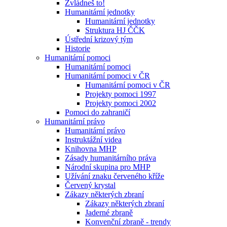
Zvládneš to!
Humanitární jednotky
Humanitární jednotky
Struktura HJ ČČK
Ústřední krizový tým
Historie
Humanitární pomoci
Humanitární pomoci
Humanitární pomoci v ČR
Humanitární pomoci v ČR
Projekty pomoci 1997
Projekty pomoci 2002
Pomoci do zahraničí
Humanitární právo
Humanitární právo
Instruktážní videa
Knihovna MHP
Zásady humanitárního práva
Národní skupina pro MHP
Užívání znaku červeného kříže
Červený krystal
Zákazy některých zbraní
Zákazy některých zbraní
Jaderné zbraně
Konvenční zbraně - trendy