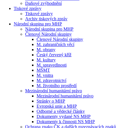
Daňové zvýhodnění
Tiskové zprávy
Tiskové zprávy
Archiv tiskových zpráv
Národní skupina pro MHP
Národní skupina pro MHP
Členové Národní skupiny
Členové Národní skupiny
M. zahraničních věcí
M. obrany
Český červený kříž
M. kultury
M. spravedlnosti
MŠMT
M. vnitra
M. zdravotnictví
M. životního prostředí
Mezinárodní humanitární právo
Mezinárodní humanitární právo
Stránky o MHP
Evropská unie a MHP
Odborné a vědecké články
Dokumenty vydané NS MHP
Dokumenty k činnosti NS MHP
Ochrana znaku ČK a dalších rozeznávacích znaků