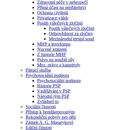
Zdravotní péče v nebezpečí
Přímá účast na nepřátelství
Ochrana civilistů
Privatizace válek
Postih válečných zločinů
Postih válečných zločinů
Odpovědnost za zločiny
Mezinárodní trestní soud
MHP a terorizmus
Nucené zmizení
Z historie MHP
Právo na použití síly
Mez. právo a katastrofy
Pátrací služba
Psychosociální podpora
Psychosociální podpora
Historie PSP
Vzdělávání v PSP
Národní tým PSP
Zvládneš to
Sociální činnosti
Přístup k hendikepovaným
Rekondiční pobyty pro děti
Zámek A. G. Masarykové
Ediční činnost