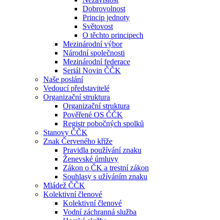
Dobrovolnost
Princip jednoty
Světovost
O těchto principech
Mezinárodní výbor
Národní společnosti
Mezinárodní federace
Seriál Novin ČČK
Naše poslání
Vedoucí představitelé
Organizační struktura
Organizační struktura
Pověřené OS ČČK
Registr pobočných spolků
Stanovy ČČK
Znak Červeného kříže
Pravidla používání znaku
Ženevské úmluvy
Zákon o ČK a trestní zákon
Souhlasy s užíváním znaku
Mládež ČČK
Kolektivní členové
Kolektivní členové
Vodní záchranná služba