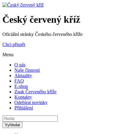
Český červený kříž
Oficiální stránky Českého červeného kříže
Chci přispět
Menu
O nás
Naše činnosti
Aktuality
FAQ
E-shop
Znak Červeného kříže
Kontakty
Odebírat novinky
Přihlášení