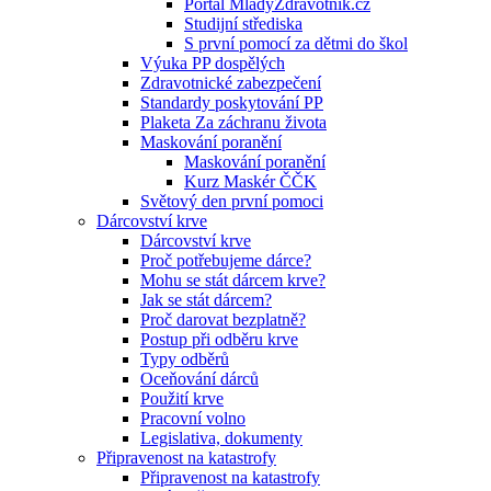
Portál MladyZdravotnik.cz
Studijní střediska
S první pomocí za dětmi do škol
Výuka PP dospělých
Zdravotnické zabezpečení
Standardy poskytování PP
Plaketa Za záchranu života
Maskování poranění
Maskování poranění
Kurz Maskér ČČK
Světový den první pomoci
Dárcovství krve
Dárcovství krve
Proč potřebujeme dárce?
Mohu se stát dárcem krve?
Jak se stát dárcem?
Proč darovat bezplatně?
Postup při odběru krve
Typy odběrů
Oceňování dárců
Použití krve
Pracovní volno
Legislativa, dokumenty
Připravenost na katastrofy
Připravenost na katastrofy