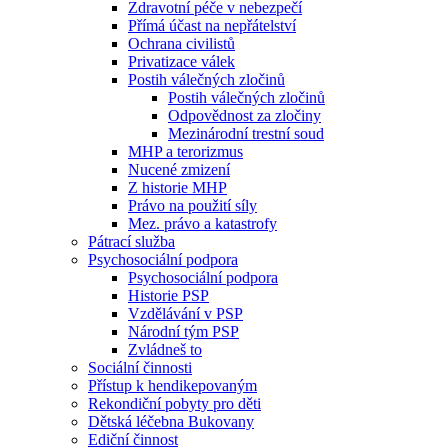
Zdravotní péče v nebezpečí
Přímá účast na nepřátelství
Ochrana civilistů
Privatizace válek
Postih válečných zločinů
Postih válečných zločinů
Odpovědnost za zločiny
Mezinárodní trestní soud
MHP a terorizmus
Nucené zmizení
Z historie MHP
Právo na použití síly
Mez. právo a katastrofy
Pátrací služba
Psychosociální podpora
Psychosociální podpora
Historie PSP
Vzdělávání v PSP
Národní tým PSP
Zvládneš to
Sociální činnosti
Přístup k hendikepovaným
Rekondiční pobyty pro děti
Dětská léčebna Bukovany
Ediční činnost