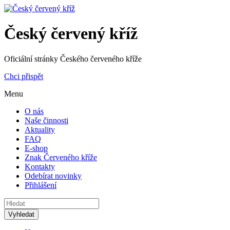
Český červený kříž
Oficiální stránky Českého červeného kříže
Chci přispět
Menu
O nás
Naše činnosti
Aktuality
FAQ
E-shop
Znak Červeného kříže
Kontakty
Odebírat novinky
Přihlášení