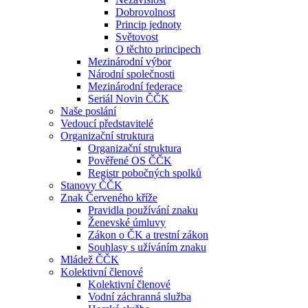
Dobrovolnost
Princip jednoty
Světovost
O těchto principech
Mezinárodní výbor
Národní společnosti
Mezinárodní federace
Seriál Novin ČČK
Naše poslání
Vedoucí představitelé
Organizační struktura
Organizační struktura
Pověřené OS ČČK
Registr pobočných spolků
Stanovy ČČK
Znak Červeného kříže
Pravidla používání znaku
Ženevské úmluvy
Zákon o ČK a trestní zákon
Souhlasy s užíváním znaku
Mládež ČČK
Kolektivní členové
Kolektivní členové
Vodní záchranná služba