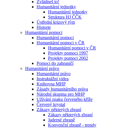
Zvládneš to!
Humanitární jednotky
Humanitární jednotky
Struktura HJ ČČK
Ústřední krizový tým
Historie
Humanitární pomoci
Humanitární pomoci
Humanitární pomoci v ČR
Humanitární pomoci v ČR
Projekty pomoci 1997
Projekty pomoci 2002
Pomoci do zahraničí
Humanitární právo
Humanitární právo
Instruktážní videa
Knihovna MHP
Zásady humanitárního práva
Národní skupina pro MHP
Užívání znaku červeného kříže
Červený krystal
Zákazy některých zbraní
Zákazy některých zbraní
Jaderné zbraně
Konvenční zbraně - trendy