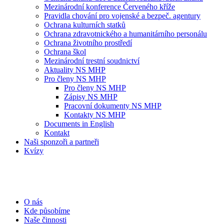
Mezinárodní konference Červeného kříže
Pravidla chování pro vojenské a bezpeč. agentury
Ochrana kulturních statků
Ochrana zdravotnického a humanitárního personálu
Ochrana životního prostředí
Ochrana škol
Mezinárodní trestní soudnictví
Aktuality NS MHP
Pro členy NS MHP
Pro členy NS MHP
Zápisy NS MHP
Pracovní dokumenty NS MHP
Kontakty NS MHP
Documents in English
Kontakt
Naši sponzoři a partneři
Kvízy
O nás
Kde působíme
Naše činnosti