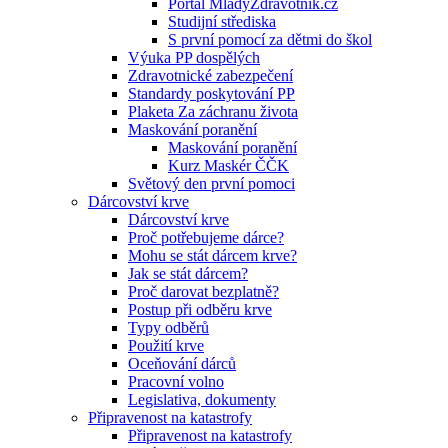
Portál MladyZdravotnik.cz
Studijní střediska
S první pomocí za dětmi do škol
Výuka PP dospělých
Zdravotnické zabezpečení
Standardy poskytování PP
Plaketa Za záchranu života
Maskování poranění
Maskování poranění
Kurz Maskér ČČK
Světový den první pomoci
Dárcovství krve
Dárcovství krve
Proč potřebujeme dárce?
Mohu se stát dárcem krve?
Jak se stát dárcem?
Proč darovat bezplatně?
Postup při odběru krve
Typy odběrů
Použití krve
Oceňování dárců
Pracovní volno
Legislativa, dokumenty
Připravenost na katastrofy
Připravenost na katastrofy