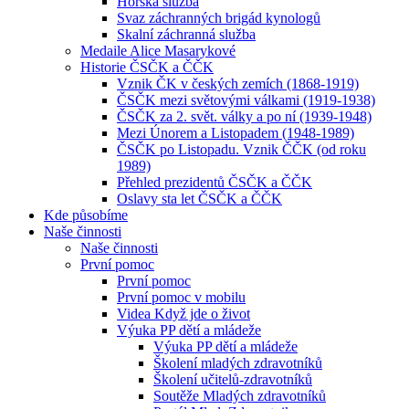
Horská služba
Svaz záchranných brigád kynologů
Skalní záchranná služba
Medaile Alice Masarykové
Historie ČSČK a ČČK
Vznik ČK v českých zemích (1868-1919)
ČSČK mezi světovými válkami (1919-1938)
ČSČK za 2. svět. války a po ní (1939-1948)
Mezi Únorem a Listopadem (1948-1989)
ČSČK po Listopadu. Vznik ČČK (od roku
1989)
Přehled prezidentů ČSČK a ČČK
Oslavy sta let ČSČK a ČČK
Kde působíme
Naše činnosti
Naše činnosti
První pomoc
První pomoc
První pomoc v mobilu
Videa Když jde o život
Výuka PP dětí a mládeže
Výuka PP dětí a mládeže
Školení mladých zdravotníků
Školení učitelů-zdravotníků
Soutěže Mladých zdravotníků