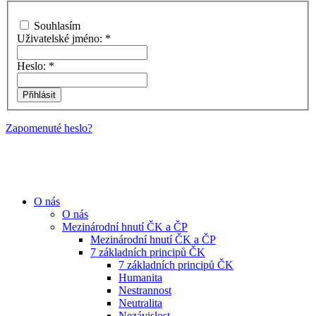
Souhlasím
Uživatelské jméno:
*
Heslo:
*
Zapomenuté heslo?
O nás
O nás
Mezinárodní hnutí ČK a ČP
Mezinárodní hnutí ČK a ČP
7 základních principů ČK
7 základních principů ČK
Humanita
Nestrannost
Neutralita
Nezávislost