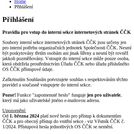
Home
Přihlášení
Přihlášení
Pravidla pro vstup do interní sekce internetových stránek ČČK
Soubory interní sekce internetových stránek ČČK jsou určeny jen
pro interní potřebu organizačních jednotek Společnosti ČČK. Nesmí
být poskytovány třetím osobám ani jinak šířeny a nesmí být rovněž
jakkoli pozměňovány. Vstoupit do interní sekce může pouze osoba,
která obdržela prostřednictvím Úřadu ČČK nebo úřadu příslušného
OS ČČK přístupové údaje.
Zaškrtnutím Souhlasím potvrzujete souhlas s respektováním těchto
pravidel a současně vstupujete do interní sekce.
Pozor!
Funkce "zapomenuté heslo" funguje
jen pro uživatele
,
který má jako uživatelské jméno e-mailovou adresu.
Upozornění:
Od
1. března 2024
platí nové heslo pro přístup k dokumentům
ČČK a pro obecný přístup do vnitřní sekce - viz Věstník ČČK č.
1/2024. Přístupová hesla jednotlivých OS ČČK se nemění.