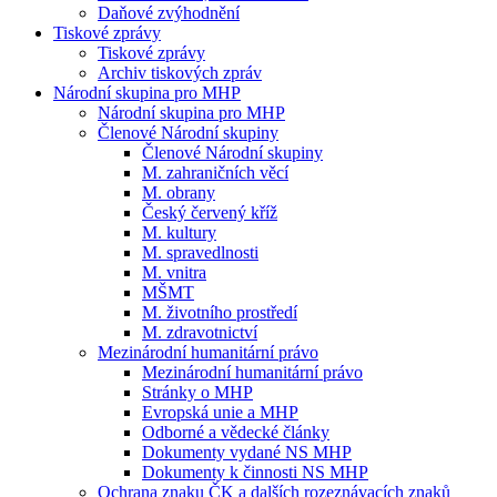
Daňové zvýhodnění
Tiskové zprávy
Tiskové zprávy
Archiv tiskových zpráv
Národní skupina pro MHP
Národní skupina pro MHP
Členové Národní skupiny
Členové Národní skupiny
M. zahraničních věcí
M. obrany
Český červený kříž
M. kultury
M. spravedlnosti
M. vnitra
MŠMT
M. životního prostředí
M. zdravotnictví
Mezinárodní humanitární právo
Mezinárodní humanitární právo
Stránky o MHP
Evropská unie a MHP
Odborné a vědecké články
Dokumenty vydané NS MHP
Dokumenty k činnosti NS MHP
Ochrana znaku ČK a dalších rozeznávacích znaků