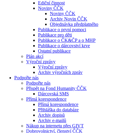
Ediční činnost
Noviny ČČK
Noviny ČČK
Archiv Novin ČČK
Objednávka předplatného
Publikace o první pomoci
Publikace pro děti
Publikace o ČK&ČP a o MHP
Publikace o dárcovství krve
Ostatní publikace
Plán akcí
Výroční zprávy
Výroční zprávy
Archiv výročních zpráv
Podpořte nás
Podpořte nás
Přispět na Fond Humanity ČČK
Dárcovská SMS
Přímá korespondence
Přímá korespondence
Přihláška do databáze
Archiv dopisů
Archiv e-mailů
Nákup na internetu přes GIVT
Dobrovolnictví, členství ČČK