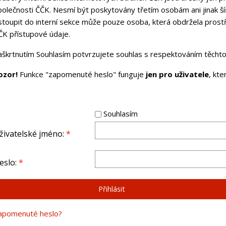
polečnosti ČČK. Nesmí být poskytovány třetím osobám ani jinak ší
stoupit do interní sekce může pouze osoba, která obdržela pros
ČK přístupové údaje.
aškrtnutím Souhlasím potvrzujete souhlas s respektováním těchto 
ozor!
Funkce "zapomenuté heslo" funguje
jen pro uživatele
, kt
Souhlasím
živatelské jméno:
*
eslo:
*
apomenuté heslo?