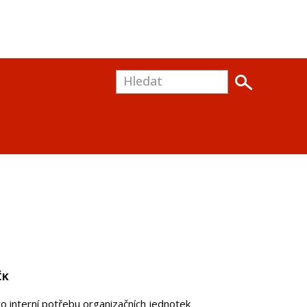
ČK
o interní potřebu organizačních jednotek