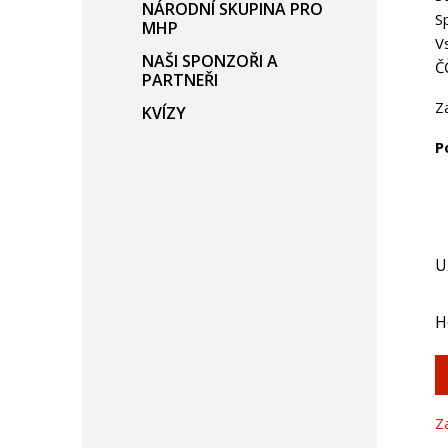
NÁRODNÍ SKUPINA PRO
S
MHP
V
NAŠI SPONZOŘI A
Č
PARTNEŘI
Z
KVÍZY
P
U
H
Z