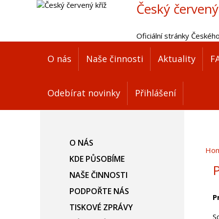
Český červený
Oficiální stránky Českéh
O nás
Naše činnosti
Aktuality
F
Odebírat novinky
Přihlášení
O NÁS
Ho
KDE PŮSOBÍME
P
NAŠE ČINNOSTI
PODPOŘTE NÁS
P
TISKOVÉ ZPRÁVY
S