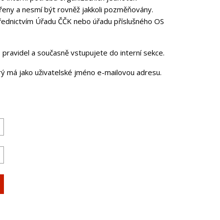
řeny a nesmí být rovněž jakkoli pozměňovány.
třednictvím Úřadu ČČK nebo úřadu příslušného OS
pravidel a současně vstupujete do interní sekce.
erý má jako uživatelské jméno e-mailovou adresu.