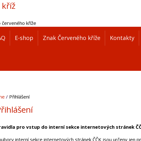
 kříž
o červeného kříže
AQ
E-shop
Znak Červeného kříže
Kontakty
me
Přihlášení
řihlášení
ravidla pro vstup do interní sekce internetových stránek Č
oubory interní sekce internetových stránek ČČK jsou určeny jen pr