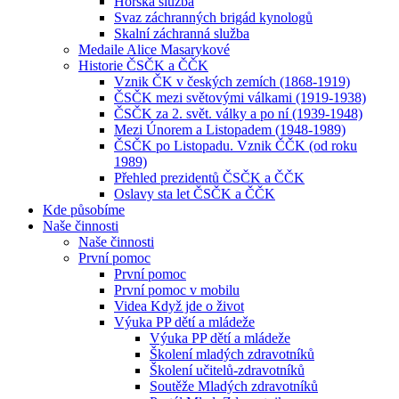
Horská služba
Svaz záchranných brigád kynologů
Skalní záchranná služba
Medaile Alice Masarykové
Historie ČSČK a ČČK
Vznik ČK v českých zemích (1868-1919)
ČSČK mezi světovými válkami (1919-1938)
ČSČK za 2. svět. války a po ní (1939-1948)
Mezi Únorem a Listopadem (1948-1989)
ČSČK po Listopadu. Vznik ČČK (od roku
1989)
Přehled prezidentů ČSČK a ČČK
Oslavy sta let ČSČK a ČČK
Kde působíme
Naše činnosti
Naše činnosti
První pomoc
První pomoc
První pomoc v mobilu
Videa Když jde o život
Výuka PP dětí a mládeže
Výuka PP dětí a mládeže
Školení mladých zdravotníků
Školení učitelů-zdravotníků
Soutěže Mladých zdravotníků