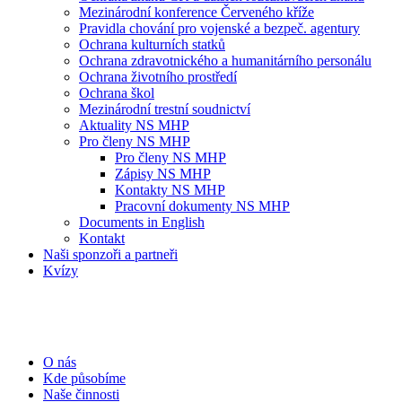
Mezinárodní konference Červeného kříže
Pravidla chování pro vojenské a bezpeč. agentury
Ochrana kulturních statků
Ochrana zdravotnického a humanitárního personálu
Ochrana životního prostředí
Ochrana škol
Mezinárodní trestní soudnictví
Aktuality NS MHP
Pro členy NS MHP
Pro členy NS MHP
Zápisy NS MHP
Kontakty NS MHP
Pracovní dokumenty NS MHP
Documents in English
Kontakt
Naši sponzoři a partneři
Kvízy
O nás
Kde působíme
Naše činnosti