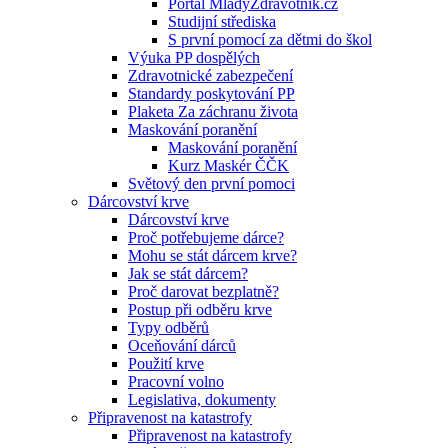
Portál MladyZdravotnik.cz
Studijní střediska
S první pomocí za dětmi do škol
Výuka PP dospělých
Zdravotnické zabezpečení
Standardy poskytování PP
Plaketa Za záchranu života
Maskování poranění
Maskování poranění
Kurz Maskér ČČK
Světový den první pomoci
Dárcovství krve
Dárcovství krve
Proč potřebujeme dárce?
Mohu se stát dárcem krve?
Jak se stát dárcem?
Proč darovat bezplatně?
Postup při odběru krve
Typy odběrů
Oceňování dárců
Použití krve
Pracovní volno
Legislativa, dokumenty
Připravenost na katastrofy
Připravenost na katastrofy