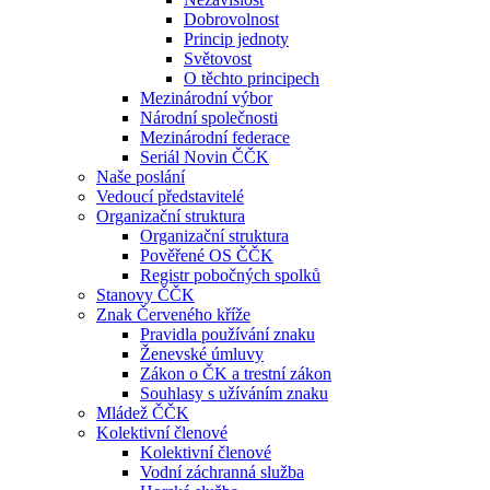
Dobrovolnost
Princip jednoty
Světovost
O těchto principech
Mezinárodní výbor
Národní společnosti
Mezinárodní federace
Seriál Novin ČČK
Naše poslání
Vedoucí představitelé
Organizační struktura
Organizační struktura
Pověřené OS ČČK
Registr pobočných spolků
Stanovy ČČK
Znak Červeného kříže
Pravidla používání znaku
Ženevské úmluvy
Zákon o ČK a trestní zákon
Souhlasy s užíváním znaku
Mládež ČČK
Kolektivní členové
Kolektivní členové
Vodní záchranná služba