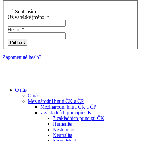
Souhlasím
Uživatelské jméno:
*
Heslo:
*
Zapomenuté heslo?
O nás
O nás
Mezinárodní hnutí ČK a ČP
Mezinárodní hnutí ČK a ČP
7 základních principů ČK
7 základních principů ČK
Humanita
Nestrannost
Neutralita
Nezávislost