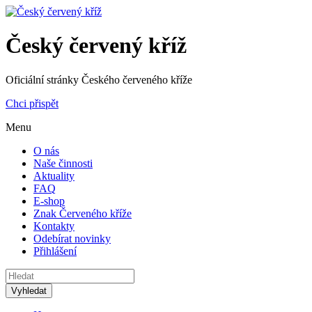
Český červený kříž
Oficiální stránky Českého červeného kříže
Chci přispět
Menu
O nás
Naše činnosti
Aktuality
FAQ
E-shop
Znak Červeného kříže
Kontakty
Odebírat novinky
Přihlášení