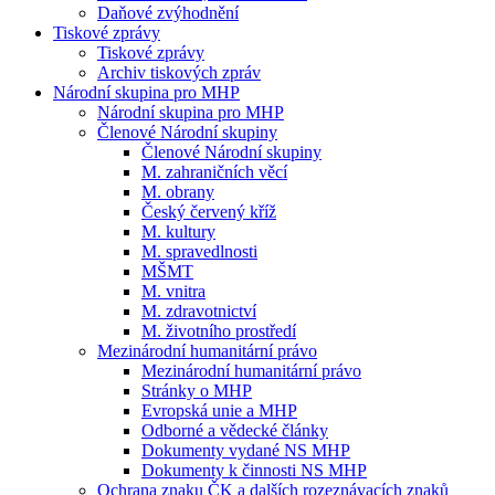
Daňové zvýhodnění
Tiskové zprávy
Tiskové zprávy
Archiv tiskových zpráv
Národní skupina pro MHP
Národní skupina pro MHP
Členové Národní skupiny
Členové Národní skupiny
M. zahraničních věcí
M. obrany
Český červený kříž
M. kultury
M. spravedlnosti
MŠMT
M. vnitra
M. zdravotnictví
M. životního prostředí
Mezinárodní humanitární právo
Mezinárodní humanitární právo
Stránky o MHP
Evropská unie a MHP
Odborné a vědecké články
Dokumenty vydané NS MHP
Dokumenty k činnosti NS MHP
Ochrana znaku ČK a dalších rozeznávacích znaků