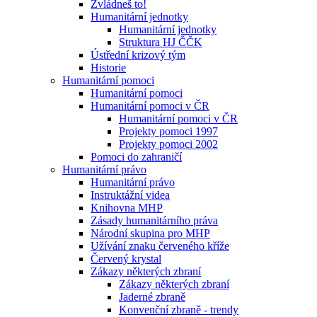
Zvládneš to!
Humanitární jednotky
Humanitární jednotky
Struktura HJ ČČK
Ústřední krizový tým
Historie
Humanitární pomoci
Humanitární pomoci
Humanitární pomoci v ČR
Humanitární pomoci v ČR
Projekty pomoci 1997
Projekty pomoci 2002
Pomoci do zahraničí
Humanitární právo
Humanitární právo
Instruktážní videa
Knihovna MHP
Zásady humanitárního práva
Národní skupina pro MHP
Užívání znaku červeného kříže
Červený krystal
Zákazy některých zbraní
Zákazy některých zbraní
Jaderné zbraně
Konvenční zbraně - trendy