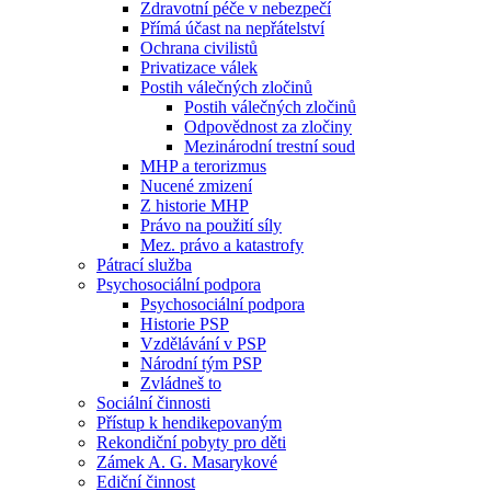
Zdravotní péče v nebezpečí
Přímá účast na nepřátelství
Ochrana civilistů
Privatizace válek
Postih válečných zločinů
Postih válečných zločinů
Odpovědnost za zločiny
Mezinárodní trestní soud
MHP a terorizmus
Nucené zmizení
Z historie MHP
Právo na použití síly
Mez. právo a katastrofy
Pátrací služba
Psychosociální podpora
Psychosociální podpora
Historie PSP
Vzdělávání v PSP
Národní tým PSP
Zvládneš to
Sociální činnosti
Přístup k hendikepovaným
Rekondiční pobyty pro děti
Zámek A. G. Masarykové
Ediční činnost