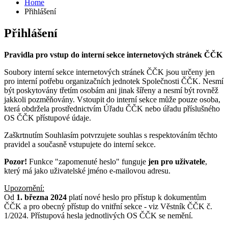
Home
Přihlášení
Přihlášení
Pravidla pro vstup do interní sekce internetových stránek ČČK
Soubory interní sekce internetových stránek ČČK jsou určeny jen
pro interní potřebu organizačních jednotek Společnosti ČČK. Nesmí
být poskytovány třetím osobám ani jinak šířeny a nesmí být rovněž
jakkoli pozměňovány. Vstoupit do interní sekce může pouze osoba,
která obdržela prostřednictvím Úřadu ČČK nebo úřadu příslušného
OS ČČK přístupové údaje.
Zaškrtnutím Souhlasím potvrzujete souhlas s respektováním těchto
pravidel a současně vstupujete do interní sekce.
Pozor!
Funkce "zapomenuté heslo" funguje
jen pro uživatele
,
který má jako uživatelské jméno e-mailovou adresu.
Upozornění:
Od
1. března 2024
platí nové heslo pro přístup k dokumentům
ČČK a pro obecný přístup do vnitřní sekce - viz Věstník ČČK č.
1/2024. Přístupová hesla jednotlivých OS ČČK se nemění.