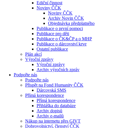
Ediční činnost
Noviny ČČK
Noviny ČČK
Archiv Novin ČČK
Objednávka předplatného
Publikace o první pomoci
Publikace pro děti
Publikace o ČK&ČP a o MHP
Publikace o dárcovství krve
Ostatní publikace
Plán akcí
Výroční zprávy
Výroční zprávy
Archiv výročních zpráv
Podpořte nás
Podpořte nás
Přispět na Fond Humanity ČČK
Dárcovská SMS
Přímá korespondence
Přímá korespondence
Přihláška do databáze
Archiv dopisů
Archiv e-mailů
Nákup na internetu přes GIVT
Dobrovolnictví, členství ČČK