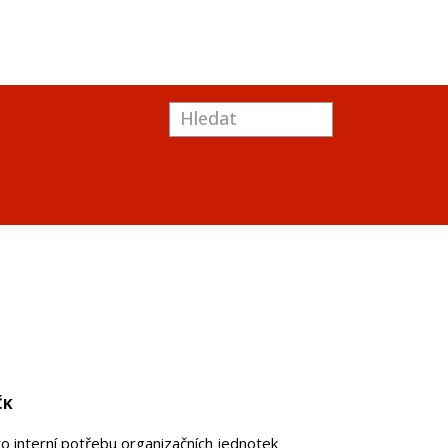
ČK
o interní potřebu organizačních jednotek