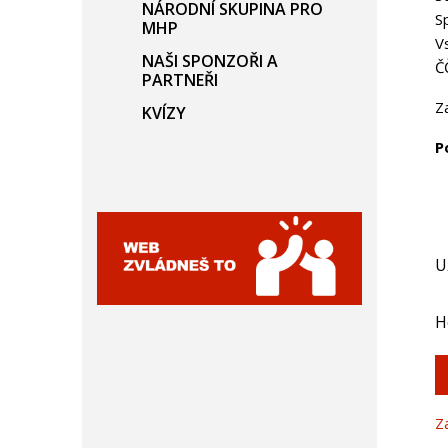
NÁRODNÍ SKUPINA PRO
S
MHP
V
NAŠI SPONZOŘI A
Č
PARTNEŘI
Z
KVÍZY
P
U
H
Z