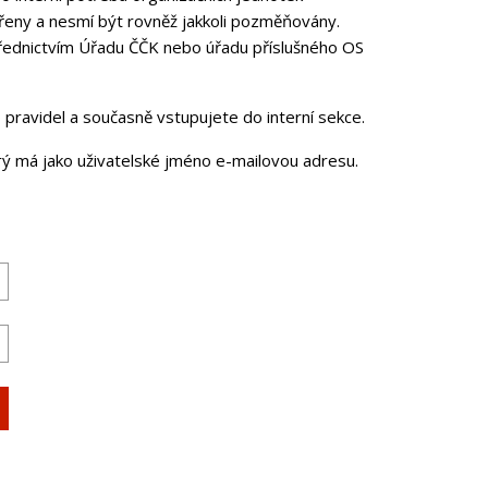
řeny a nesmí být rovněž jakkoli pozměňovány.
třednictvím Úřadu ČČK nebo úřadu příslušného OS
pravidel a současně vstupujete do interní sekce.
erý má jako uživatelské jméno e-mailovou adresu.