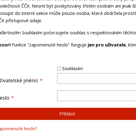
polečnosti ČČK. Nesmí být poskytovány třetím osobám ani jinak ší
stoupit do interní sekce může pouze osoba, která obdržela pros
ČK přístupové údaje.
aškrtnutím Souhlasím potvrzujete souhlas s respektováním těchto 
ozor!
Funkce "zapomenuté heslo" funguje
jen pro uživatele
, kt
Souhlasím
živatelské jméno:
*
eslo:
*
apomenuté heslo?