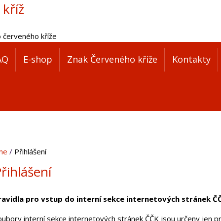
 kříž
o červeného kříže
AQ
E-shop
Znak Červeného kříže
Kontakty
me
Přihlášení
řihlášení
ravidla pro vstup do interní sekce internetových stránek Č
oubory interní sekce internetových stránek ČČK jsou určeny jen pr