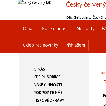
Český červený
Oficiální stránky Českéh
O nás
Naše činnosti
Aktuality
F
Odebírat novinky
Přihlášení
O NÁS
Ho
KDE PŮSOBÍME
P
NAŠE ČINNOSTI
PODPOŘTE NÁS
P
TISKOVÉ ZPRÁVY
S