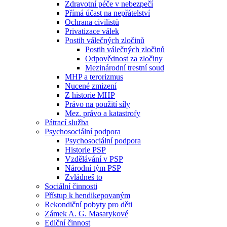
Zdravotní péče v nebezpečí
Přímá účast na nepřátelství
Ochrana civilistů
Privatizace válek
Postih válečných zločinů
Postih válečných zločinů
Odpovědnost za zločiny
Mezinárodní trestní soud
MHP a terorizmus
Nucené zmizení
Z historie MHP
Právo na použití síly
Mez. právo a katastrofy
Pátrací služba
Psychosociální podpora
Psychosociální podpora
Historie PSP
Vzdělávání v PSP
Národní tým PSP
Zvládneš to
Sociální činnosti
Přístup k hendikepovaným
Rekondiční pobyty pro děti
Zámek A. G. Masarykové
Ediční činnost