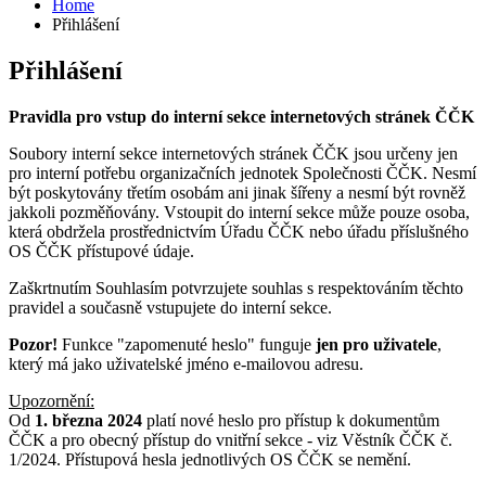
Home
Přihlášení
Přihlášení
Pravidla pro vstup do interní sekce internetových stránek ČČK
Soubory interní sekce internetových stránek ČČK jsou určeny jen
pro interní potřebu organizačních jednotek Společnosti ČČK. Nesmí
být poskytovány třetím osobám ani jinak šířeny a nesmí být rovněž
jakkoli pozměňovány. Vstoupit do interní sekce může pouze osoba,
která obdržela prostřednictvím Úřadu ČČK nebo úřadu příslušného
OS ČČK přístupové údaje.
Zaškrtnutím Souhlasím potvrzujete souhlas s respektováním těchto
pravidel a současně vstupujete do interní sekce.
Pozor!
Funkce "zapomenuté heslo" funguje
jen pro uživatele
,
který má jako uživatelské jméno e-mailovou adresu.
Upozornění:
Od
1. března 2024
platí nové heslo pro přístup k dokumentům
ČČK a pro obecný přístup do vnitřní sekce - viz Věstník ČČK č.
1/2024. Přístupová hesla jednotlivých OS ČČK se nemění.