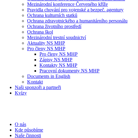
Mezinárodní konference Červeného kříže
Pravidla chování pro vojenské a bezpeč. agentury
Ochrana kulturních statků
Ochrana zdravotnického a humanitárního personálu
Ochrana životního prostředí
Ochrana škol
Mezinárodní trestní soudnictví
Aktuality NS MHP
Pro členy NS MHP
Pro členy NS MHP
Zápisy NS MHP
Kontakty NS MHP
Pracovní dokumenty NS MHP
Documents in English
Kontakt
Naši sponzoři a partneři
Kvízy
O nás
Kde působíme
Naše činnosti