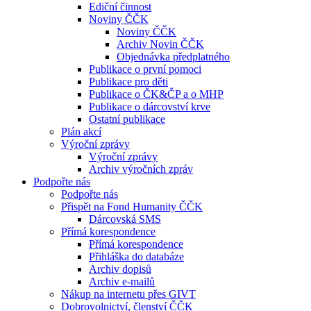
Ediční činnost
Noviny ČČK
Noviny ČČK
Archiv Novin ČČK
Objednávka předplatného
Publikace o první pomoci
Publikace pro děti
Publikace o ČK&ČP a o MHP
Publikace o dárcovství krve
Ostatní publikace
Plán akcí
Výroční zprávy
Výroční zprávy
Archiv výročních zpráv
Podpořte nás
Podpořte nás
Přispět na Fond Humanity ČČK
Dárcovská SMS
Přímá korespondence
Přímá korespondence
Přihláška do databáze
Archiv dopisů
Archiv e-mailů
Nákup na internetu přes GIVT
Dobrovolnictví, členství ČČK