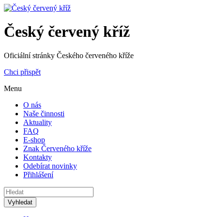
Český červený kříž
Oficiální stránky Českého červeného kříže
Chci přispět
Menu
O nás
Naše činnosti
Aktuality
FAQ
E-shop
Znak Červeného kříže
Kontakty
Odebírat novinky
Přihlášení