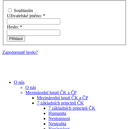
Souhlasím
Uživatelské jméno:
*
Heslo:
*
Zapomenuté heslo?
O nás
O nás
Mezinárodní hnutí ČK a ČP
Mezinárodní hnutí ČK a ČP
7 základních principů ČK
7 základních principů ČK
Humanita
Nestrannost
Neutralita
Nezávislost