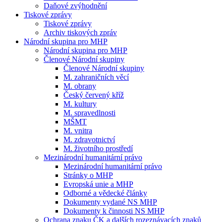
Daňové zvýhodnění
Tiskové zprávy
Tiskové zprávy
Archiv tiskových zpráv
Národní skupina pro MHP
Národní skupina pro MHP
Členové Národní skupiny
Členové Národní skupiny
M. zahraničních věcí
M. obrany
Český červený kříž
M. kultury
M. spravedlnosti
MŠMT
M. vnitra
M. zdravotnictví
M. životního prostředí
Mezinárodní humanitární právo
Mezinárodní humanitární právo
Stránky o MHP
Evropská unie a MHP
Odborné a vědecké články
Dokumenty vydané NS MHP
Dokumenty k činnosti NS MHP
Ochrana znaku ČK a dalších rozeznávacích znaků