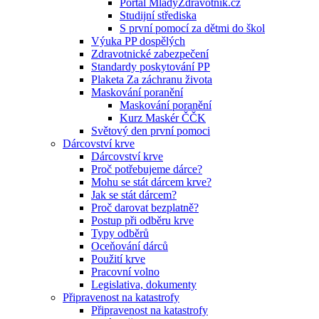
Portál MladyZdravotnik.cz
Studijní střediska
S první pomocí za dětmi do škol
Výuka PP dospělých
Zdravotnické zabezpečení
Standardy poskytování PP
Plaketa Za záchranu života
Maskování poranění
Maskování poranění
Kurz Maskér ČČK
Světový den první pomoci
Dárcovství krve
Dárcovství krve
Proč potřebujeme dárce?
Mohu se stát dárcem krve?
Jak se stát dárcem?
Proč darovat bezplatně?
Postup při odběru krve
Typy odběrů
Oceňování dárců
Použití krve
Pracovní volno
Legislativa, dokumenty
Připravenost na katastrofy
Připravenost na katastrofy