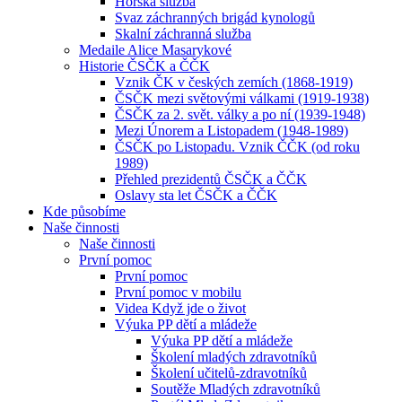
Horská služba
Svaz záchranných brigád kynologů
Skalní záchranná služba
Medaile Alice Masarykové
Historie ČSČK a ČČK
Vznik ČK v českých zemích (1868-1919)
ČSČK mezi světovými válkami (1919-1938)
ČSČK za 2. svět. války a po ní (1939-1948)
Mezi Únorem a Listopadem (1948-1989)
ČSČK po Listopadu. Vznik ČČK (od roku
1989)
Přehled prezidentů ČSČK a ČČK
Oslavy sta let ČSČK a ČČK
Kde působíme
Naše činnosti
Naše činnosti
První pomoc
První pomoc
První pomoc v mobilu
Videa Když jde o život
Výuka PP dětí a mládeže
Výuka PP dětí a mládeže
Školení mladých zdravotníků
Školení učitelů-zdravotníků
Soutěže Mladých zdravotníků