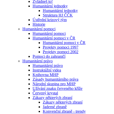
Zvládneš to!
Humanitární jednotky
Humanitární jednotky
Struktura HJ ČČK
Ústřední krizový tým
Historie
Humanitární pomoci
Humanitární pomoci
Humanitární pomoci v ČR
Humanitární pomoci v ČR
Projekty pomoci 1997
Projekty pomoci 2002
Pomoci do zahraničí
Humanitární právo
Humanitární právo
Instruktážní videa
Knihovna MHP
Zásady humanitárního práva
Národní skupina pro MHP
Užívání znaku červeného kříže
Červený krystal
Zákazy některých zbraní
Zákazy některých zbraní
Jaderné zbraně
Konvenční zbraně - trendy