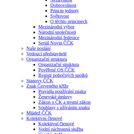
Dobrovolnost
Princip jednoty
Světovost
O těchto principech
Mezinárodní výbor
Národní společnosti
Mezinárodní federace
Seriál Novin ČČK
Naše poslání
Vedoucí představitelé
Organizační struktura
Organizační struktura
Pověřené OS ČČK
Registr pobočných spolků
Stanovy ČČK
Znak Červeného kříže
Pravidla používání znaku
Ženevské úmluvy
Zákon o ČK a trestní zákon
Souhlasy s užíváním znaku
Mládež ČČK
Kolektivní členové
Kolektivní členové
Vodní záchranná služba