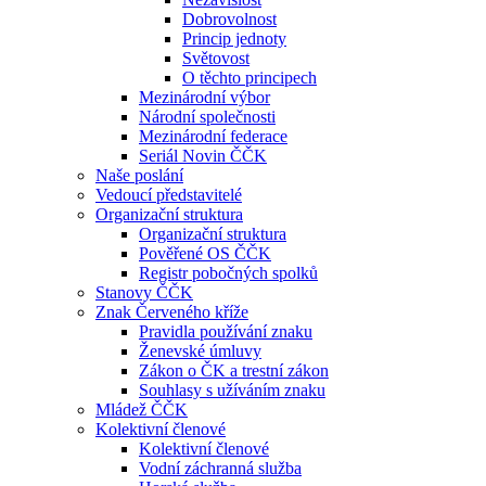
Dobrovolnost
Princip jednoty
Světovost
O těchto principech
Mezinárodní výbor
Národní společnosti
Mezinárodní federace
Seriál Novin ČČK
Naše poslání
Vedoucí představitelé
Organizační struktura
Organizační struktura
Pověřené OS ČČK
Registr pobočných spolků
Stanovy ČČK
Znak Červeného kříže
Pravidla používání znaku
Ženevské úmluvy
Zákon o ČK a trestní zákon
Souhlasy s užíváním znaku
Mládež ČČK
Kolektivní členové
Kolektivní členové
Vodní záchranná služba