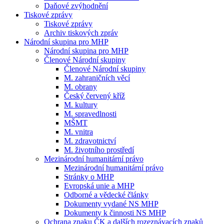
Daňové zvýhodnění
Tiskové zprávy
Tiskové zprávy
Archiv tiskových zpráv
Národní skupina pro MHP
Národní skupina pro MHP
Členové Národní skupiny
Členové Národní skupiny
M. zahraničních věcí
M. obrany
Český červený kříž
M. kultury
M. spravedlnosti
MŠMT
M. vnitra
M. zdravotnictví
M. životního prostředí
Mezinárodní humanitární právo
Mezinárodní humanitární právo
Stránky o MHP
Evropská unie a MHP
Odborné a vědecké články
Dokumenty vydané NS MHP
Dokumenty k činnosti NS MHP
Ochrana znaku ČK a dalších rozeznávacích znaků