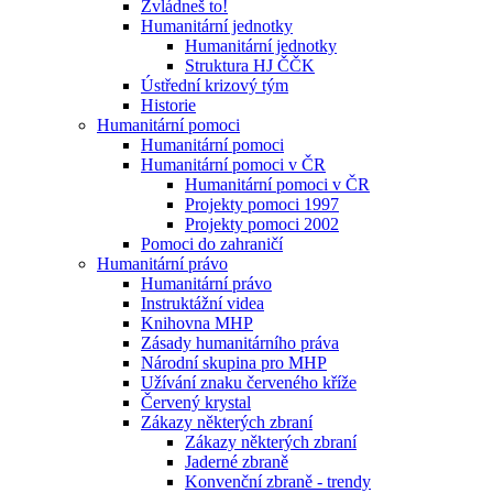
Zvládneš to!
Humanitární jednotky
Humanitární jednotky
Struktura HJ ČČK
Ústřední krizový tým
Historie
Humanitární pomoci
Humanitární pomoci
Humanitární pomoci v ČR
Humanitární pomoci v ČR
Projekty pomoci 1997
Projekty pomoci 2002
Pomoci do zahraničí
Humanitární právo
Humanitární právo
Instruktážní videa
Knihovna MHP
Zásady humanitárního práva
Národní skupina pro MHP
Užívání znaku červeného kříže
Červený krystal
Zákazy některých zbraní
Zákazy některých zbraní
Jaderné zbraně
Konvenční zbraně - trendy