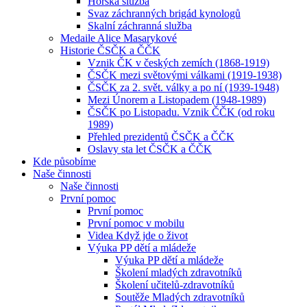
Horská služba
Svaz záchranných brigád kynologů
Skalní záchranná služba
Medaile Alice Masarykové
Historie ČSČK a ČČK
Vznik ČK v českých zemích (1868-1919)
ČSČK mezi světovými válkami (1919-1938)
ČSČK za 2. svět. války a po ní (1939-1948)
Mezi Únorem a Listopadem (1948-1989)
ČSČK po Listopadu. Vznik ČČK (od roku
1989)
Přehled prezidentů ČSČK a ČČK
Oslavy sta let ČSČK a ČČK
Kde působíme
Naše činnosti
Naše činnosti
První pomoc
První pomoc
První pomoc v mobilu
Videa Když jde o život
Výuka PP dětí a mládeže
Výuka PP dětí a mládeže
Školení mladých zdravotníků
Školení učitelů-zdravotníků
Soutěže Mladých zdravotníků