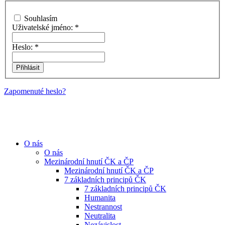
Souhlasím
Uživatelské jméno:
*
Heslo:
*
Zapomenuté heslo?
O nás
O nás
Mezinárodní hnutí ČK a ČP
Mezinárodní hnutí ČK a ČP
7 základních principů ČK
7 základních principů ČK
Humanita
Nestrannost
Neutralita
Nezávislost