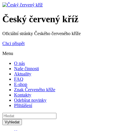
Český červený kříž
Oficiální stránky Českého červeného kříže
Chci přispět
Menu
O nás
Naše činnosti
Aktuality
FAQ
E-shop
Znak Červeného kříže
Kontakty
Odebírat novinky
Přihlášení