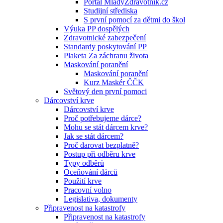
Portál MladyZdravotnik.cz
Studijní střediska
S první pomocí za dětmi do škol
Výuka PP dospělých
Zdravotnické zabezpečení
Standardy poskytování PP
Plaketa Za záchranu života
Maskování poranění
Maskování poranění
Kurz Maskér ČČK
Světový den první pomoci
Dárcovství krve
Dárcovství krve
Proč potřebujeme dárce?
Mohu se stát dárcem krve?
Jak se stát dárcem?
Proč darovat bezplatně?
Postup při odběru krve
Typy odběrů
Oceňování dárců
Použití krve
Pracovní volno
Legislativa, dokumenty
Připravenost na katastrofy
Připravenost na katastrofy