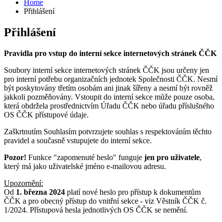
Home
Přihlášení
Přihlášení
Pravidla pro vstup do interní sekce internetových stránek ČČK
Soubory interní sekce internetových stránek ČČK jsou určeny jen
pro interní potřebu organizačních jednotek Společnosti ČČK. Nesmí
být poskytovány třetím osobám ani jinak šířeny a nesmí být rovněž
jakkoli pozměňovány. Vstoupit do interní sekce může pouze osoba,
která obdržela prostřednictvím Úřadu ČČK nebo úřadu příslušného
OS ČČK přístupové údaje.
Zaškrtnutím Souhlasím potvrzujete souhlas s respektováním těchto
pravidel a současně vstupujete do interní sekce.
Pozor!
Funkce "zapomenuté heslo" funguje
jen pro uživatele
,
který má jako uživatelské jméno e-mailovou adresu.
Upozornění:
Od
1. března 2024
platí nové heslo pro přístup k dokumentům
ČČK a pro obecný přístup do vnitřní sekce - viz Věstník ČČK č.
1/2024. Přístupová hesla jednotlivých OS ČČK se nemění.