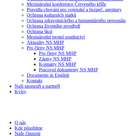
Mezinárodní konference Červeného kříže
Pravidla chování pro vojenské a bezpeč. agentury
Ochrana kulturních statků
Ochrana zdravotnického a humanitárního personálu
Ochrana životního prostředí
Ochrana škol
Mezinárodní trestní soudnictví
Aktuality NS MHP
Pro členy NS MHP
Pro členy NS MHP
Zápisy NS MHP
Kontakty NS MHP
Pracovní dokumenty NS MHP
Documents in English
Kontakt
Naši sponzoři a partneři
Kvízy
O nás
Kde působíme
Naše činnosti