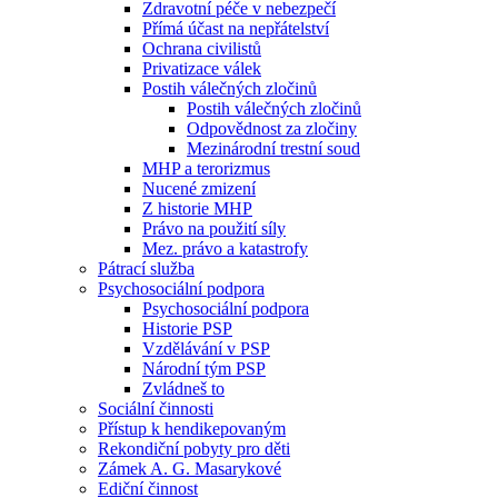
Zdravotní péče v nebezpečí
Přímá účast na nepřátelství
Ochrana civilistů
Privatizace válek
Postih válečných zločinů
Postih válečných zločinů
Odpovědnost za zločiny
Mezinárodní trestní soud
MHP a terorizmus
Nucené zmizení
Z historie MHP
Právo na použití síly
Mez. právo a katastrofy
Pátrací služba
Psychosociální podpora
Psychosociální podpora
Historie PSP
Vzdělávání v PSP
Národní tým PSP
Zvládneš to
Sociální činnosti
Přístup k hendikepovaným
Rekondiční pobyty pro děti
Zámek A. G. Masarykové
Ediční činnost