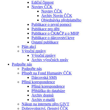
Ediční činnost
Noviny ČČK
Noviny ČČK
Archiv Novin ČČK
Objednávka předplatného
Publikace o první pomoci
Publikace pro děti
Publikace o ČK&ČP a o MHP
Publikace o dárcovství krve
Ostatní publikace
Plán akcí
Výroční zprávy
Výroční zprávy
Archiv výročních zpráv
Podpořte nás
Podpořte nás
Přispět na Fond Humanity ČČK
Dárcovská SMS
Přímá korespondence
Přímá korespondence
Přihláška do databáze
Archiv dopisů
Archiv e-mailů
Nákup na internetu přes GIVT
Dobrovolnictví, členství ČČK