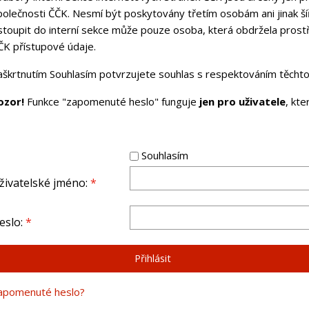
polečnosti ČČK. Nesmí být poskytovány třetím osobám ani jinak ší
stoupit do interní sekce může pouze osoba, která obdržela pros
ČK přístupové údaje.
aškrtnutím Souhlasím potvrzujete souhlas s respektováním těchto 
ozor!
Funkce "zapomenuté heslo" funguje
jen pro uživatele
, kt
Souhlasím
živatelské jméno:
*
eslo:
*
apomenuté heslo?