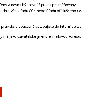
řeny a nesmí být rovněž jakkoli pozměňovány.
třednictvím Úřadu ČČK nebo úřadu příslušného OS
pravidel a současně vstupujete do interní sekce.
erý má jako uživatelské jméno e-mailovou adresu.