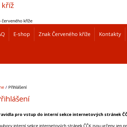
 kříž
o červeného kříže
AQ
E-shop
Znak Červeného kříže
Kontakty
me
Přihlášení
řihlášení
ravidla pro vstup do interní sekce internetových stránek Č
oubory interní sekce internetových stránek ČČK jsou určeny jen pr