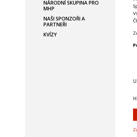
NÁRODNÍ SKUPINA PRO
S
MHP
V
NAŠI SPONZOŘI A
Č
PARTNEŘI
Z
KVÍZY
P
U
H
Z