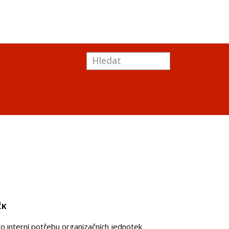
ČK
o interní potřebu organizačních jednotek