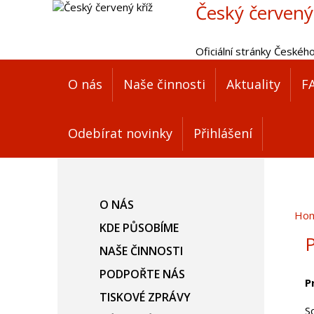
Český červený
Oficiální stránky Českéh
O nás
Naše činnosti
Aktuality
F
Odebírat novinky
Přihlášení
O NÁS
Ho
KDE PŮSOBÍME
P
NAŠE ČINNOSTI
PODPOŘTE NÁS
P
TISKOVÉ ZPRÁVY
S