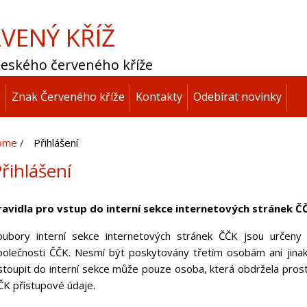
VENÝ KŘÍŽ
 Českého červeného kříže
p
Znak Červeného kříže
Kontakty
Odebírat novinky
ome
Přihlášení
řihlášení
ravidla pro vstup do interní sekce internetových stránek Č
oubory interní sekce internetových stránek ČČK jsou určeny 
polečnosti ČČK. Nesmí být poskytovány třetím osobám ani jinak
stoupit do interní sekce může pouze osoba, která obdržela pros
ČK přístupové údaje.