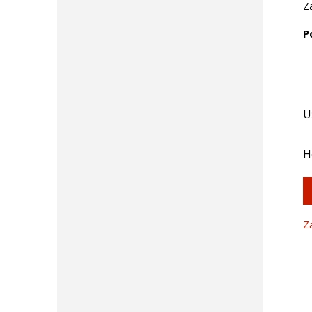
Z
P
U
H
Z