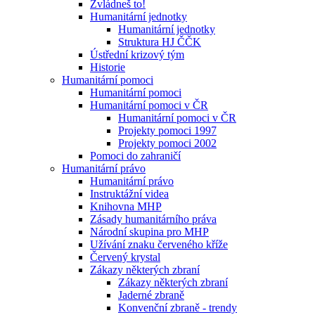
Zvládneš to!
Humanitární jednotky
Humanitární jednotky
Struktura HJ ČČK
Ústřední krizový tým
Historie
Humanitární pomoci
Humanitární pomoci
Humanitární pomoci v ČR
Humanitární pomoci v ČR
Projekty pomoci 1997
Projekty pomoci 2002
Pomoci do zahraničí
Humanitární právo
Humanitární právo
Instruktážní videa
Knihovna MHP
Zásady humanitárního práva
Národní skupina pro MHP
Užívání znaku červeného kříže
Červený krystal
Zákazy některých zbraní
Zákazy některých zbraní
Jaderné zbraně
Konvenční zbraně - trendy