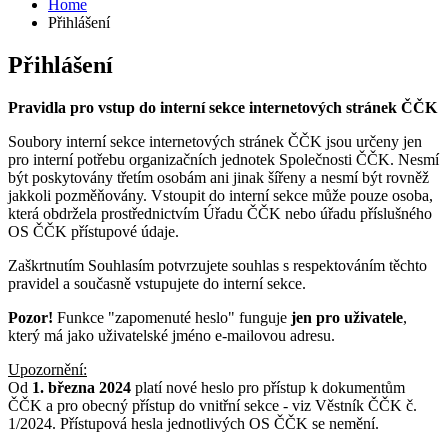
Home
Přihlášení
Přihlášení
Pravidla pro vstup do interní sekce internetových stránek ČČK
Soubory interní sekce internetových stránek ČČK jsou určeny jen
pro interní potřebu organizačních jednotek Společnosti ČČK. Nesmí
být poskytovány třetím osobám ani jinak šířeny a nesmí být rovněž
jakkoli pozměňovány. Vstoupit do interní sekce může pouze osoba,
která obdržela prostřednictvím Úřadu ČČK nebo úřadu příslušného
OS ČČK přístupové údaje.
Zaškrtnutím Souhlasím potvrzujete souhlas s respektováním těchto
pravidel a současně vstupujete do interní sekce.
Pozor!
Funkce "zapomenuté heslo" funguje
jen pro uživatele
,
který má jako uživatelské jméno e-mailovou adresu.
Upozornění:
Od
1. března 2024
platí nové heslo pro přístup k dokumentům
ČČK a pro obecný přístup do vnitřní sekce - viz Věstník ČČK č.
1/2024. Přístupová hesla jednotlivých OS ČČK se nemění.