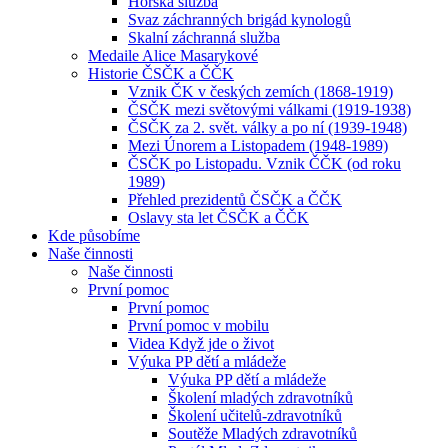
Horská služba
Svaz záchranných brigád kynologů
Skalní záchranná služba
Medaile Alice Masarykové
Historie ČSČK a ČČK
Vznik ČK v českých zemích (1868-1919)
ČSČK mezi světovými válkami (1919-1938)
ČSČK za 2. svět. války a po ní (1939-1948)
Mezi Únorem a Listopadem (1948-1989)
ČSČK po Listopadu. Vznik ČČK (od roku
1989)
Přehled prezidentů ČSČK a ČČK
Oslavy sta let ČSČK a ČČK
Kde působíme
Naše činnosti
Naše činnosti
První pomoc
První pomoc
První pomoc v mobilu
Videa Když jde o život
Výuka PP dětí a mládeže
Výuka PP dětí a mládeže
Školení mladých zdravotníků
Školení učitelů-zdravotníků
Soutěže Mladých zdravotníků