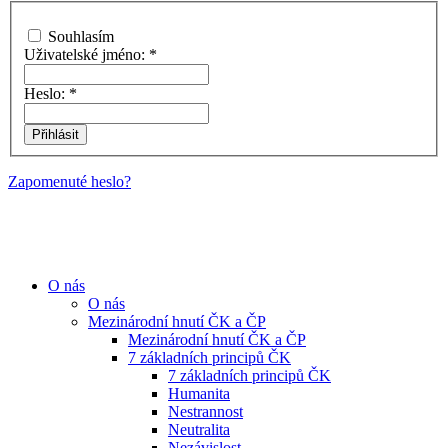
Souhlasím
Uživatelské jméno:
*
Heslo:
*
Zapomenuté heslo?
O nás
O nás
Mezinárodní hnutí ČK a ČP
Mezinárodní hnutí ČK a ČP
7 základních principů ČK
7 základních principů ČK
Humanita
Nestrannost
Neutralita
Nezávislost