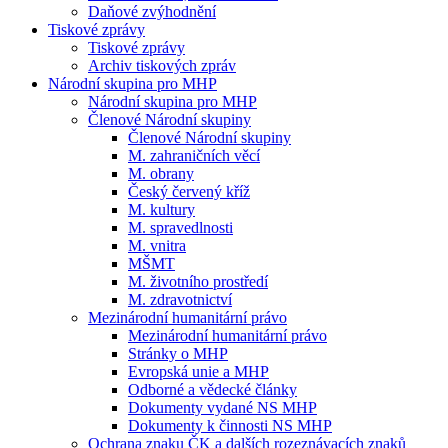
Daňové zvýhodnění
Tiskové zprávy
Tiskové zprávy
Archiv tiskových zpráv
Národní skupina pro MHP
Národní skupina pro MHP
Členové Národní skupiny
Členové Národní skupiny
M. zahraničních věcí
M. obrany
Český červený kříž
M. kultury
M. spravedlnosti
M. vnitra
MŠMT
M. životního prostředí
M. zdravotnictví
Mezinárodní humanitární právo
Mezinárodní humanitární právo
Stránky o MHP
Evropská unie a MHP
Odborné a vědecké články
Dokumenty vydané NS MHP
Dokumenty k činnosti NS MHP
Ochrana znaku ČK a dalších rozeznávacích znaků