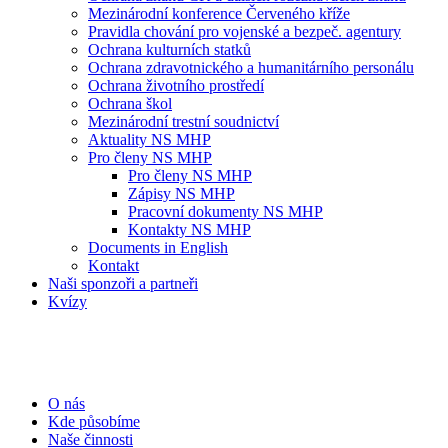
Mezinárodní konference Červeného kříže
Pravidla chování pro vojenské a bezpeč. agentury
Ochrana kulturních statků
Ochrana zdravotnického a humanitárního personálu
Ochrana životního prostředí
Ochrana škol
Mezinárodní trestní soudnictví
Aktuality NS MHP
Pro členy NS MHP
Pro členy NS MHP
Zápisy NS MHP
Pracovní dokumenty NS MHP
Kontakty NS MHP
Documents in English
Kontakt
Naši sponzoři a partneři
Kvízy
O nás
Kde působíme
Naše činnosti