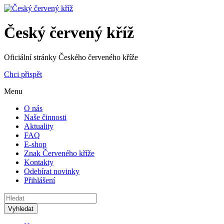
Český červený kříž
Oficiální stránky Českého červeného kříže
Chci přispět
Menu
O nás
Naše činnosti
Aktuality
FAQ
E-shop
Znak Červeného kříže
Kontakty
Odebírat novinky
Přihlášení