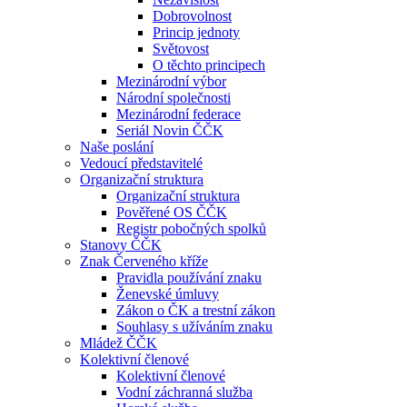
Dobrovolnost
Princip jednoty
Světovost
O těchto principech
Mezinárodní výbor
Národní společnosti
Mezinárodní federace
Seriál Novin ČČK
Naše poslání
Vedoucí představitelé
Organizační struktura
Organizační struktura
Pověřené OS ČČK
Registr pobočných spolků
Stanovy ČČK
Znak Červeného kříže
Pravidla používání znaku
Ženevské úmluvy
Zákon o ČK a trestní zákon
Souhlasy s užíváním znaku
Mládež ČČK
Kolektivní členové
Kolektivní členové
Vodní záchranná služba