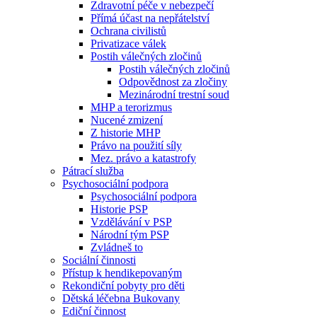
Zdravotní péče v nebezpečí
Přímá účast na nepřátelství
Ochrana civilistů
Privatizace válek
Postih válečných zločinů
Postih válečných zločinů
Odpovědnost za zločiny
Mezinárodní trestní soud
MHP a terorizmus
Nucené zmizení
Z historie MHP
Právo na použití síly
Mez. právo a katastrofy
Pátrací služba
Psychosociální podpora
Psychosociální podpora
Historie PSP
Vzdělávání v PSP
Národní tým PSP
Zvládneš to
Sociální činnosti
Přístup k hendikepovaným
Rekondiční pobyty pro děti
Dětská léčebna Bukovany
Ediční činnost