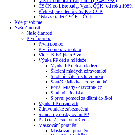
Mezi Únorem a Listopadem (1948-1989)
ČSČK po Listopadu. Vznik ČČK (od roku 1989)
Přehled prezidentů ČSČK a ČČK
Oslavy sta let ČSČK a ČČK
Kde působíme
Naše činnosti
Naše činnosti
První pomoc
První pomoc
První pomoc v mobilu
Videa Když jde o život
Výuka PP dětí a mládeže
Výuka PP dětí a mládeže
Školení mladých zdravotníků
Školení učitelů-zdravotníků
Soutěže Mladých zdravotníků
Portál MladyZdravotnik.cz
Studijní střediska
S první pomocí za dětmi do škol
Výuka PP dospělých
Zdravotnické zabezpečení
Standardy poskytování PP
Plaketa Za záchranu života
Maskování poranění
Maskování poranění