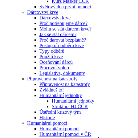
Kurz Maskér ČČK
Světový den první pomoci
Dárcovství krve
Dárcovství krve
Proč potřebujeme dárce?
Mohu se stát dárcem krve?
Jak se stát dárcem?
Proč darovat bezplatně?
Postup při odběru krve
Typy odběrů
Použití krve
Oceňování dárců
Pracovní volno
Legislativa, dokumenty
Připravenost na katastrofy
Připravenost na katastrofy
Zvládneš to!
Humanitární jednotky
Humanitární jednotky
Struktura HJ ČČK
Ústřední krizový tým
Historie
Humanitární pomoci
Humanitární pomoci
Humanitární pomoci v ČR