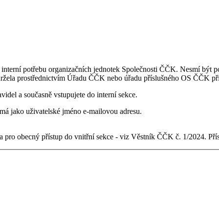
 interní potřebu organizačních jednotek Společnosti ČČK. Nesmí být po
držela prostřednictvím Úřadu ČČK nebo úřadu příslušného OS ČČK pří
videl a současně vstupujete do interní sekce.
ý má jako uživatelské jméno e-mailovou adresu.
 pro obecný přístup do vnitřní sekce - viz Věstník ČČK č. 1/2024. Př