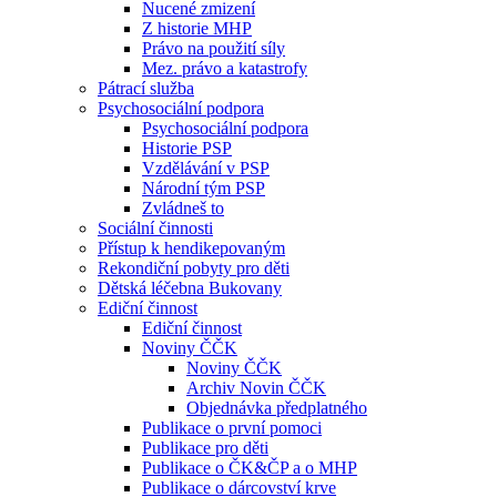
Nucené zmizení
Z historie MHP
Právo na použití síly
Mez. právo a katastrofy
Pátrací služba
Psychosociální podpora
Psychosociální podpora
Historie PSP
Vzdělávání v PSP
Národní tým PSP
Zvládneš to
Sociální činnosti
Přístup k hendikepovaným
Rekondiční pobyty pro děti
Dětská léčebna Bukovany
Ediční činnost
Ediční činnost
Noviny ČČK
Noviny ČČK
Archiv Novin ČČK
Objednávka předplatného
Publikace o první pomoci
Publikace pro děti
Publikace o ČK&ČP a o MHP
Publikace o dárcovství krve