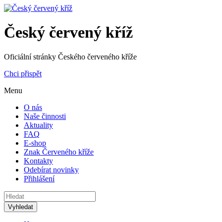
Český červený kříž
Oficiální stránky Českého červeného kříže
Chci přispět
Menu
O nás
Naše činnosti
Aktuality
FAQ
E-shop
Znak Červeného kříže
Kontakty
Odebírat novinky
Přihlášení