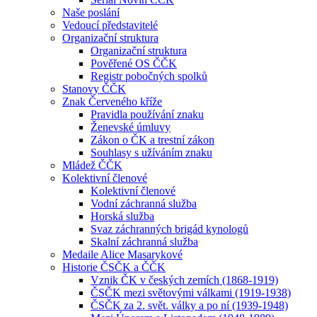
Naše poslání
Vedoucí představitelé
Organizační struktura
Organizační struktura
Pověřené OS ČČK
Registr pobočných spolků
Stanovy ČČK
Znak Červeného kříže
Pravidla používání znaku
Ženevské úmluvy
Zákon o ČK a trestní zákon
Souhlasy s užíváním znaku
Mládež ČČK
Kolektivní členové
Kolektivní členové
Vodní záchranná služba
Horská služba
Svaz záchranných brigád kynologů
Skalní záchranná služba
Medaile Alice Masarykové
Historie ČSČK a ČČK
Vznik ČK v českých zemích (1868-1919)
ČSČK mezi světovými válkami (1919-1938)
ČSČK za 2. svět. války a po ní (1939-1948)