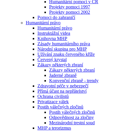
Humanitární pomoci v ČR
Projekty pomoci 1997
Projekty pomoci 2002
Pomoci do zahraničí
Humanitární právo
Humanitární právo
Instruktážní videa
Knihovna MHP
Zásady humanitárního práva
Národní skupina pro MHP
Užívání znaku červeného kříže
Červený krystal
Zákazy některých zbraní
Zákazy některých zbraní
Jaderné zbraně
Konvenční zbraně - trendy
Zdravotní péče v nebezpečí
Přímá účast na nepřátelství
Ochrana civilistů
Privatizace válek
Postih válečných zločinů
Postih válečných zločinů
Odpovědnost za zločiny
Mezinárodní trestní soud
MHP a terorizmus