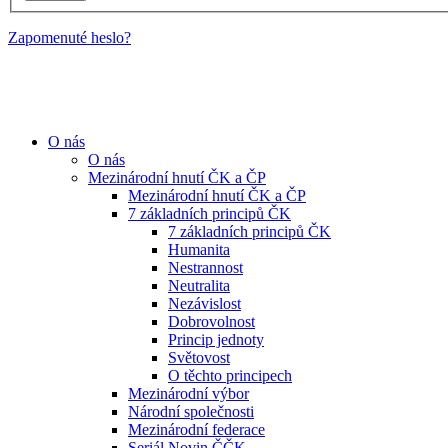
Zapomenuté heslo?
O nás
O nás
Mezinárodní hnutí ČK a ČP
Mezinárodní hnutí ČK a ČP
7 základních principů ČK
7 základních principů ČK
Humanita
Nestrannost
Neutralita
Nezávislost
Dobrovolnost
Princip jednoty
Světovost
O těchto principech
Mezinárodní výbor
Národní společnosti
Mezinárodní federace
Seriál Novin ČČK