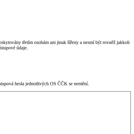
skytovány třetím osobám ani jinak šířeny a nesmí být rovněž jakkoli
stupové údaje.
ístupová hesla jednotlivých OS ČČK se nemění.