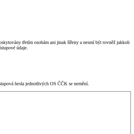
skytovány třetím osobám ani jinak šířeny a nesmí být rovněž jakkoli
stupové údaje.
ístupová hesla jednotlivých OS ČČK se nemění.