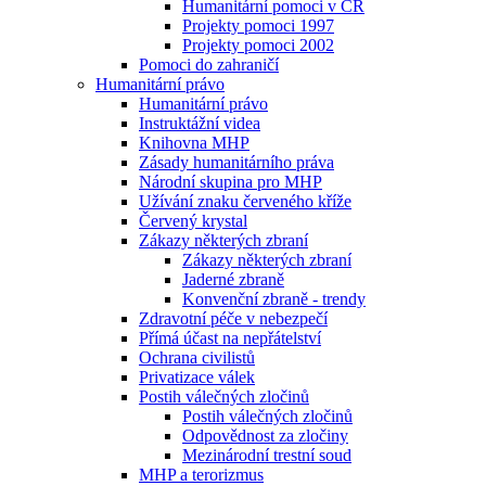
Humanitární pomoci v ČR
Projekty pomoci 1997
Projekty pomoci 2002
Pomoci do zahraničí
Humanitární právo
Humanitární právo
Instruktážní videa
Knihovna MHP
Zásady humanitárního práva
Národní skupina pro MHP
Užívání znaku červeného kříže
Červený krystal
Zákazy některých zbraní
Zákazy některých zbraní
Jaderné zbraně
Konvenční zbraně - trendy
Zdravotní péče v nebezpečí
Přímá účast na nepřátelství
Ochrana civilistů
Privatizace válek
Postih válečných zločinů
Postih válečných zločinů
Odpovědnost za zločiny
Mezinárodní trestní soud
MHP a terorizmus