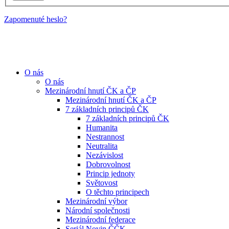
Zapomenuté heslo?
O nás
O nás
Mezinárodní hnutí ČK a ČP
Mezinárodní hnutí ČK a ČP
7 základních principů ČK
7 základních principů ČK
Humanita
Nestrannost
Neutralita
Nezávislost
Dobrovolnost
Princip jednoty
Světovost
O těchto principech
Mezinárodní výbor
Národní společnosti
Mezinárodní federace
Seriál Novin ČČK