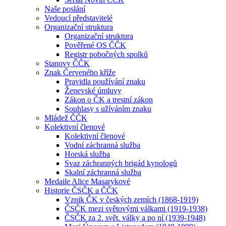
Naše poslání
Vedoucí představitelé
Organizační struktura
Organizační struktura
Pověřené OS ČČK
Registr pobočných spolků
Stanovy ČČK
Znak Červeného kříže
Pravidla používání znaku
Ženevské úmluvy
Zákon o ČK a trestní zákon
Souhlasy s užíváním znaku
Mládež ČČK
Kolektivní členové
Kolektivní členové
Vodní záchranná služba
Horská služba
Svaz záchranných brigád kynologů
Skalní záchranná služba
Medaile Alice Masarykové
Historie ČSČK a ČČK
Vznik ČK v českých zemích (1868-1919)
ČSČK mezi světovými válkami (1919-1938)
ČSČK za 2. svět. války a po ní (1939-1948)