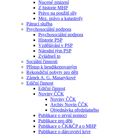
Nucené zmizení
Z historie MHP
Právo na použití síly
Mez. právo a katastrofy
Pátrací služba
Psychosociální podpora
Psychosociální podpora
Historie PSP
Vzdělávání v PSP
Národní tým PSP
Zvládneš to
Sociální činnosti
Přístup k hendikepovaným
Rekondiční pobyty pro děti
Zámek A. G. Masarykové
Ediční činnost
Ediční činnost
Noviny ČČK
Noviny ČČK
Archiv Novin ČČK
Objednávka předplatného
Publikace o první pomoci
Publikace pro děti
Publikace o ČK&ČP a o MHP
Publikace o dárcovství krve