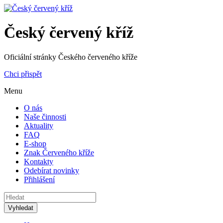
Český červený kříž
Oficiální stránky Českého červeného kříže
Chci přispět
Menu
O nás
Naše činnosti
Aktuality
FAQ
E-shop
Znak Červeného kříže
Kontakty
Odebírat novinky
Přihlášení