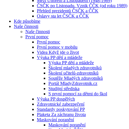
Mezi Únorem a Listopadem (1948-1989)
ČSČK po Listopadu. Vznik ČČK (od roku 1989)
Přehled prezidentů ČSČK a ČČK
Oslavy sta let ČSČK a ČČK
Kde působíme
Naše činnosti
Naše činnosti
První pomoc
První pomoc
První pomoc v mobilu
Videa Když jde o život
Výuka PP dětí a mládeže
Výuka PP dětí a mládeže
Školení mladých zdravotníků
Školení učitelů-zdravotníků
Soutěže Mladých zdravotníků
Portál MladyZdravotnik.cz
Studijní střediska
S první pomocí za dětmi do škol
Výuka PP dospělých
Zdravotnické zabezpečení
Standardy poskytování PP
Plaketa Za záchranu života
Maskování poranění
Maskování poranění