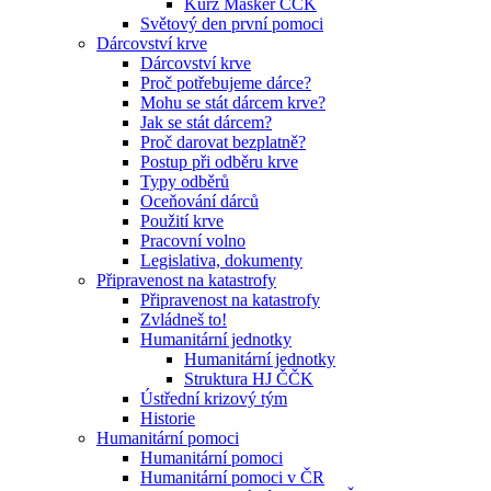
Kurz Maskér ČČK
Světový den první pomoci
Dárcovství krve
Dárcovství krve
Proč potřebujeme dárce?
Mohu se stát dárcem krve?
Jak se stát dárcem?
Proč darovat bezplatně?
Postup při odběru krve
Typy odběrů
Oceňování dárců
Použití krve
Pracovní volno
Legislativa, dokumenty
Připravenost na katastrofy
Připravenost na katastrofy
Zvládneš to!
Humanitární jednotky
Humanitární jednotky
Struktura HJ ČČK
Ústřední krizový tým
Historie
Humanitární pomoci
Humanitární pomoci
Humanitární pomoci v ČR