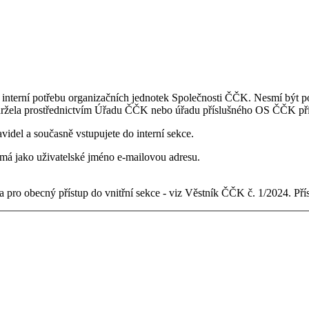
 interní potřebu organizačních jednotek Společnosti ČČK. Nesmí být po
držela prostřednictvím Úřadu ČČK nebo úřadu příslušného OS ČČK pří
videl a současně vstupujete do interní sekce.
ý má jako uživatelské jméno e-mailovou adresu.
 pro obecný přístup do vnitřní sekce - viz Věstník ČČK č. 1/2024. Př