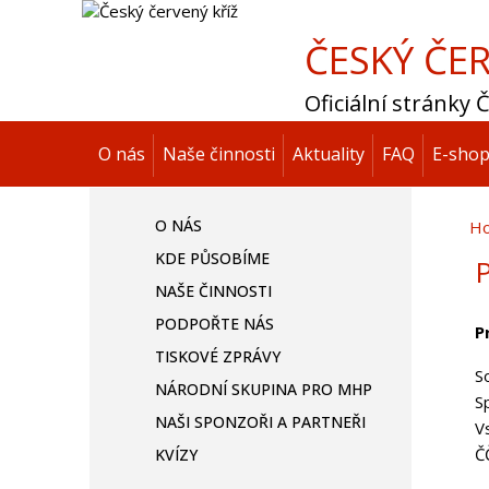
ČESKÝ ČER
Oficiální stránky
O nás
Naše činnosti
Aktuality
FAQ
E-sho
O NÁS
H
KDE PŮSOBÍME
P
NAŠE ČINNOSTI
PODPOŘTE NÁS
P
TISKOVÉ ZPRÁVY
S
NÁRODNÍ SKUPINA PRO MHP
S
NAŠI SPONZOŘI A PARTNEŘI
V
Č
KVÍZY