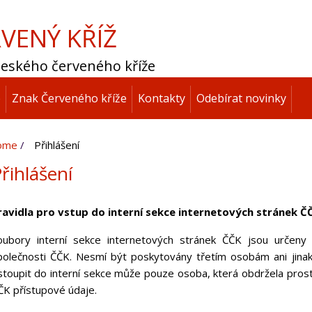
VENÝ KŘÍŽ
 Českého červeného kříže
p
Znak Červeného kříže
Kontakty
Odebírat novinky
ome
Přihlášení
řihlášení
ravidla pro vstup do interní sekce internetových stránek Č
oubory interní sekce internetových stránek ČČK jsou určeny 
polečnosti ČČK. Nesmí být poskytovány třetím osobám ani jinak
stoupit do interní sekce může pouze osoba, která obdržela pros
ČK přístupové údaje.