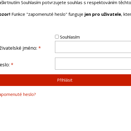
aškrtnutím Souhlasím potvrzujete souhlas s respektováním těchto 
ozor!
Funkce "zapomenuté heslo" funguje
jen pro uživatele
, kt
Souhlasím
živatelské jméno:
*
eslo:
*
apomenuté heslo?