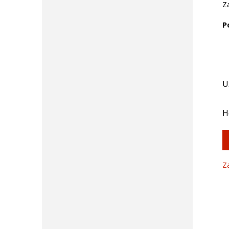
Z
P
U
H
Z