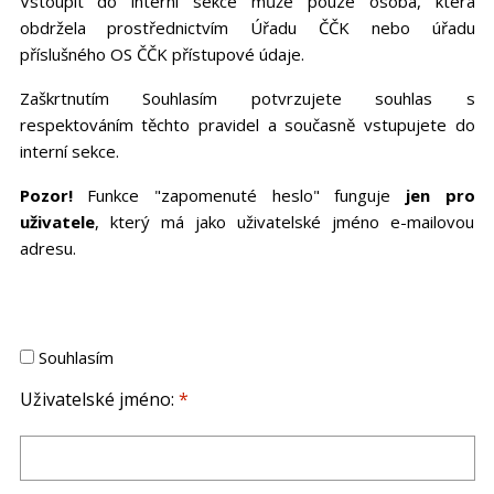
Vstoupit do interní sekce může pouze osoba, která
obdržela prostřednictvím Úřadu ČČK nebo úřadu
příslušného OS ČČK přístupové údaje.
Zaškrtnutím Souhlasím potvrzujete souhlas s
respektováním těchto pravidel a současně vstupujete do
interní sekce.
Pozor!
Funkce "zapomenuté heslo" funguje
jen pro
uživatele
, který má jako uživatelské jméno e-mailovou
adresu.
Souhlasím
Uživatelské jméno:
*