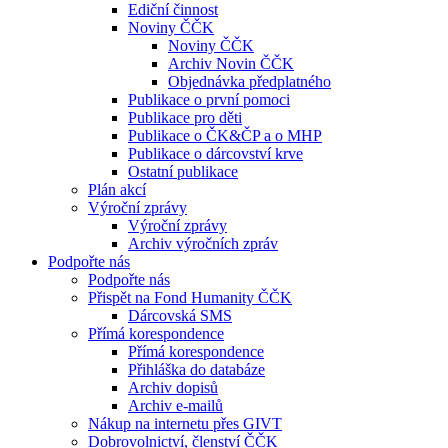
Ediční činnost
Noviny ČČK
Noviny ČČK
Archiv Novin ČČK
Objednávka předplatného
Publikace o první pomoci
Publikace pro děti
Publikace o ČK&ČP a o MHP
Publikace o dárcovství krve
Ostatní publikace
Plán akcí
Výroční zprávy
Výroční zprávy
Archiv výročních zpráv
Podpořte nás
Podpořte nás
Přispět na Fond Humanity ČČK
Dárcovská SMS
Přímá korespondence
Přímá korespondence
Přihláška do databáze
Archiv dopisů
Archiv e-mailů
Nákup na internetu přes GIVT
Dobrovolnictví, členství ČČK