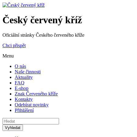
Český červený kříž
Oficiální stránky Českého červeného kříže
Chci přispět
Menu
O nás
Naše činnosti
Aktuality
FAQ
E-shop
Znak Červeného kříže
Kontakty
Odebírat novinky
Přihlášení