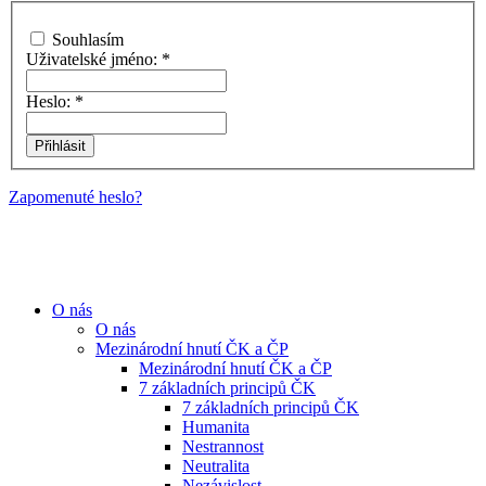
Souhlasím
Uživatelské jméno:
*
Heslo:
*
Zapomenuté heslo?
O nás
O nás
Mezinárodní hnutí ČK a ČP
Mezinárodní hnutí ČK a ČP
7 základních principů ČK
7 základních principů ČK
Humanita
Nestrannost
Neutralita
Nezávislost