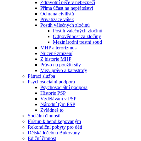
Zdravotní péče v nebezpečí
Přímá účast na nepřátelství
Ochrana civilistů
Privatizace válek
Postih válečných zločinů
Postih válečných zločinů
Odpovědnost za zločiny
Mezinárodní trestní soud
MHP a terorizmus
Nucené zmizení
Z historie MHP
Právo na použití síly
Mez. právo a katastrofy
Pátrací služba
Psychosociální podpora
Psychosociální podpora
Historie PSP
Vzdělávání v PSP
Národní tým PSP
Zvládneš to
Sociální činnosti
Přístup k hendikepovaným
Rekondiční pobyty pro děti
Dětská léčebna Bukovany
Ediční činnost