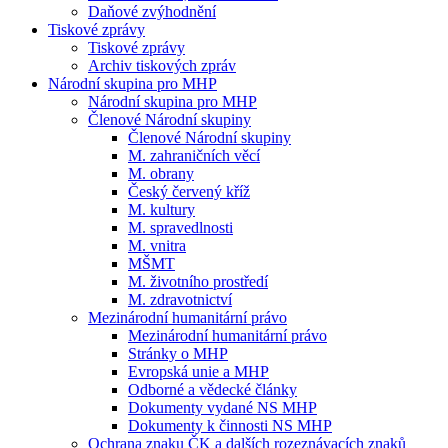
Daňové zvýhodnění
Tiskové zprávy
Tiskové zprávy
Archiv tiskových zpráv
Národní skupina pro MHP
Národní skupina pro MHP
Členové Národní skupiny
Členové Národní skupiny
M. zahraničních věcí
M. obrany
Český červený kříž
M. kultury
M. spravedlnosti
M. vnitra
MŠMT
M. životního prostředí
M. zdravotnictví
Mezinárodní humanitární právo
Mezinárodní humanitární právo
Stránky o MHP
Evropská unie a MHP
Odborné a vědecké články
Dokumenty vydané NS MHP
Dokumenty k činnosti NS MHP
Ochrana znaku ČK a dalších rozeznávacích znaků