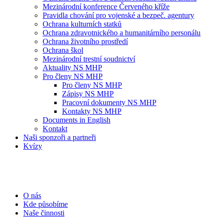
Mezinárodní konference Červeného kříže
Pravidla chování pro vojenské a bezpeč. agentury
Ochrana kulturních statků
Ochrana zdravotnického a humanitárního personálu
Ochrana životního prostředí
Ochrana škol
Mezinárodní trestní soudnictví
Aktuality NS MHP
Pro členy NS MHP
Pro členy NS MHP
Zápisy NS MHP
Pracovní dokumenty NS MHP
Kontakty NS MHP
Documents in English
Kontakt
Naši sponzoři a partneři
Kvízy
O nás
Kde působíme
Naše činnosti