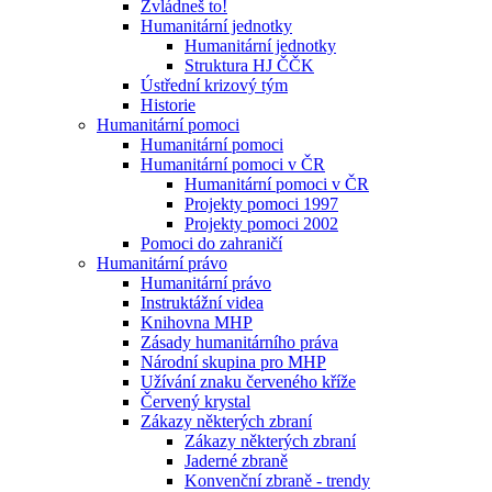
Zvládneš to!
Humanitární jednotky
Humanitární jednotky
Struktura HJ ČČK
Ústřední krizový tým
Historie
Humanitární pomoci
Humanitární pomoci
Humanitární pomoci v ČR
Humanitární pomoci v ČR
Projekty pomoci 1997
Projekty pomoci 2002
Pomoci do zahraničí
Humanitární právo
Humanitární právo
Instruktážní videa
Knihovna MHP
Zásady humanitárního práva
Národní skupina pro MHP
Užívání znaku červeného kříže
Červený krystal
Zákazy některých zbraní
Zákazy některých zbraní
Jaderné zbraně
Konvenční zbraně - trendy