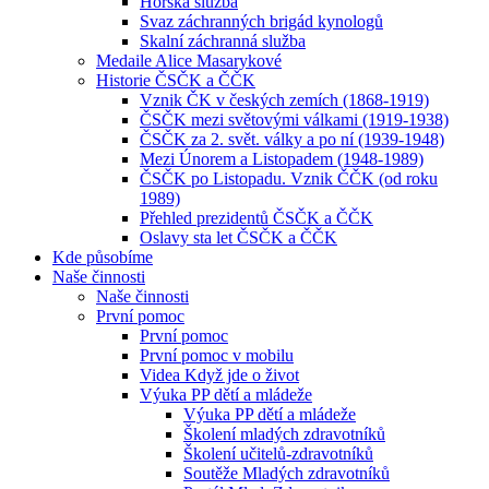
Horská služba
Svaz záchranných brigád kynologů
Skalní záchranná služba
Medaile Alice Masarykové
Historie ČSČK a ČČK
Vznik ČK v českých zemích (1868-1919)
ČSČK mezi světovými válkami (1919-1938)
ČSČK za 2. svět. války a po ní (1939-1948)
Mezi Únorem a Listopadem (1948-1989)
ČSČK po Listopadu. Vznik ČČK (od roku
1989)
Přehled prezidentů ČSČK a ČČK
Oslavy sta let ČSČK a ČČK
Kde působíme
Naše činnosti
Naše činnosti
První pomoc
První pomoc
První pomoc v mobilu
Videa Když jde o život
Výuka PP dětí a mládeže
Výuka PP dětí a mládeže
Školení mladých zdravotníků
Školení učitelů-zdravotníků
Soutěže Mladých zdravotníků