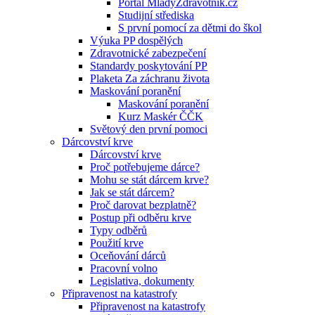
Portál MladyZdravotnik.cz
Studijní střediska
S první pomocí za dětmi do škol
Výuka PP dospělých
Zdravotnické zabezpečení
Standardy poskytování PP
Plaketa Za záchranu života
Maskování poranění
Maskování poranění
Kurz Maskér ČČK
Světový den první pomoci
Dárcovství krve
Dárcovství krve
Proč potřebujeme dárce?
Mohu se stát dárcem krve?
Jak se stát dárcem?
Proč darovat bezplatně?
Postup při odběru krve
Typy odběrů
Použití krve
Oceňování dárců
Pracovní volno
Legislativa, dokumenty
Připravenost na katastrofy
Připravenost na katastrofy