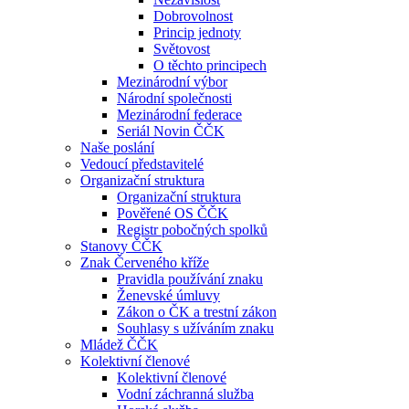
Dobrovolnost
Princip jednoty
Světovost
O těchto principech
Mezinárodní výbor
Národní společnosti
Mezinárodní federace
Seriál Novin ČČK
Naše poslání
Vedoucí představitelé
Organizační struktura
Organizační struktura
Pověřené OS ČČK
Registr pobočných spolků
Stanovy ČČK
Znak Červeného kříže
Pravidla používání znaku
Ženevské úmluvy
Zákon o ČK a trestní zákon
Souhlasy s užíváním znaku
Mládež ČČK
Kolektivní členové
Kolektivní členové
Vodní záchranná služba