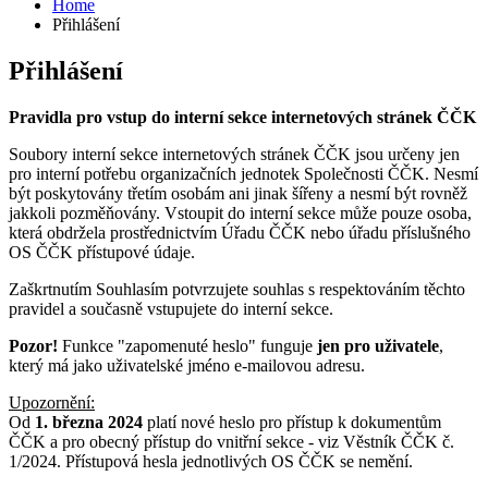
Home
Přihlášení
Přihlášení
Pravidla pro vstup do interní sekce internetových stránek ČČK
Soubory interní sekce internetových stránek ČČK jsou určeny jen
pro interní potřebu organizačních jednotek Společnosti ČČK. Nesmí
být poskytovány třetím osobám ani jinak šířeny a nesmí být rovněž
jakkoli pozměňovány. Vstoupit do interní sekce může pouze osoba,
která obdržela prostřednictvím Úřadu ČČK nebo úřadu příslušného
OS ČČK přístupové údaje.
Zaškrtnutím Souhlasím potvrzujete souhlas s respektováním těchto
pravidel a současně vstupujete do interní sekce.
Pozor!
Funkce "zapomenuté heslo" funguje
jen pro uživatele
,
který má jako uživatelské jméno e-mailovou adresu.
Upozornění:
Od
1. března 2024
platí nové heslo pro přístup k dokumentům
ČČK a pro obecný přístup do vnitřní sekce - viz Věstník ČČK č.
1/2024. Přístupová hesla jednotlivých OS ČČK se nemění.