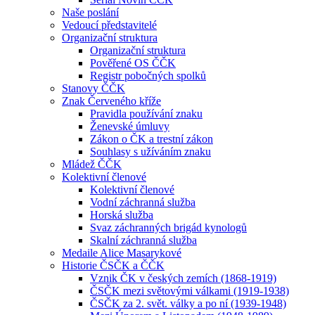
Naše poslání
Vedoucí představitelé
Organizační struktura
Organizační struktura
Pověřené OS ČČK
Registr pobočných spolků
Stanovy ČČK
Znak Červeného kříže
Pravidla používání znaku
Ženevské úmluvy
Zákon o ČK a trestní zákon
Souhlasy s užíváním znaku
Mládež ČČK
Kolektivní členové
Kolektivní členové
Vodní záchranná služba
Horská služba
Svaz záchranných brigád kynologů
Skalní záchranná služba
Medaile Alice Masarykové
Historie ČSČK a ČČK
Vznik ČK v českých zemích (1868-1919)
ČSČK mezi světovými válkami (1919-1938)
ČSČK za 2. svět. války a po ní (1939-1948)