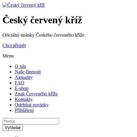
Český červený kříž
Oficiální stránky Českého červeného kříže
Chci přispět
Menu
O nás
Naše činnosti
Aktuality
FAQ
E-shop
Znak Červeného kříže
Kontakty
Odebírat novinky
Přihlášení