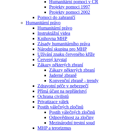
Humanitární pomoci v ČR
Projekty pomoci 1997
Projekty pomoci 2002
Pomoci do zahraničí
Humanitární právo
Humanitární právo
Instruktážní videa
Knihovna MHP
Zásady humanitárního práva
Národní skupina pro MHP
Užívání znaku červeného kříže
Červený krystal
Zákazy některých zbraní
Zákazy některých zbraní
Jaderné zbraně
Konvenční zbraně - trendy
Zdravotní péče v nebezpečí
Přímá účast na nepřátelství
Ochrana civilistů
Privatizace válek
Postih válečných zločinů
Postih válečných zločinů
Odpovědnost za zločiny
Mezinárodní trestní soud
MHP a terorizmus