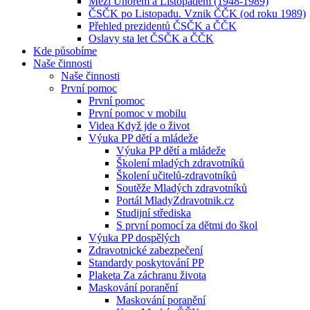
Mezi Únorem a Listopadem (1948-1989)
ČSČK po Listopadu. Vznik ČČK (od roku 1989)
Přehled prezidentů ČSČK a ČČK
Oslavy sta let ČSČK a ČČK
Kde působíme
Naše činnosti
Naše činnosti
První pomoc
První pomoc
První pomoc v mobilu
Videa Když jde o život
Výuka PP dětí a mládeže
Výuka PP dětí a mládeže
Školení mladých zdravotníků
Školení učitelů-zdravotníků
Soutěže Mladých zdravotníků
Portál MladyZdravotnik.cz
Studijní střediska
S první pomocí za dětmi do škol
Výuka PP dospělých
Zdravotnické zabezpečení
Standardy poskytování PP
Plaketa Za záchranu života
Maskování poranění
Maskování poranění