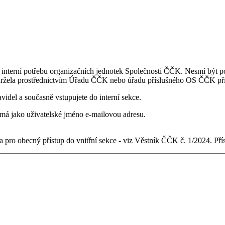
 interní potřebu organizačních jednotek Společnosti ČČK. Nesmí být po
držela prostřednictvím Úřadu ČČK nebo úřadu příslušného OS ČČK pří
videl a současně vstupujete do interní sekce.
ý má jako uživatelské jméno e-mailovou adresu.
 pro obecný přístup do vnitřní sekce - viz Věstník ČČK č. 1/2024. Př