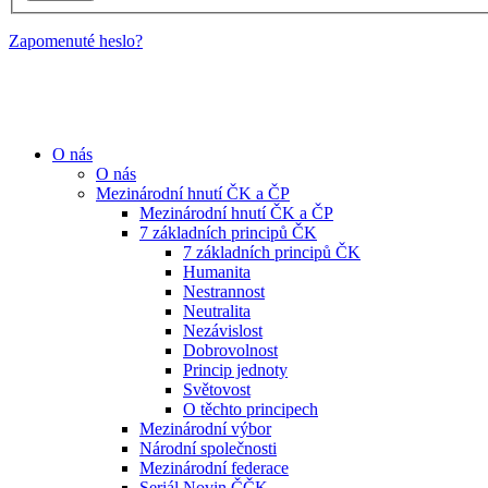
Zapomenuté heslo?
O nás
O nás
Mezinárodní hnutí ČK a ČP
Mezinárodní hnutí ČK a ČP
7 základních principů ČK
7 základních principů ČK
Humanita
Nestrannost
Neutralita
Nezávislost
Dobrovolnost
Princip jednoty
Světovost
O těchto principech
Mezinárodní výbor
Národní společnosti
Mezinárodní federace
Seriál Novin ČČK