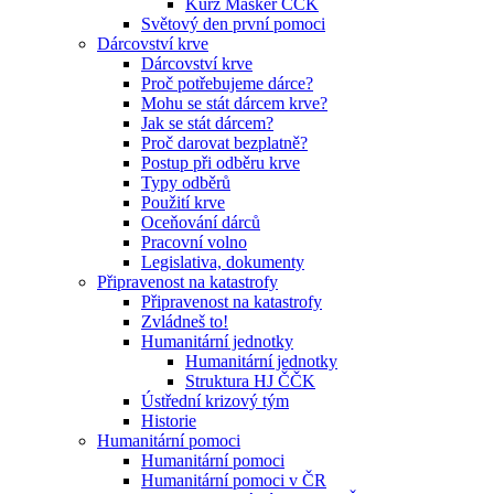
Kurz Maskér ČČK
Světový den první pomoci
Dárcovství krve
Dárcovství krve
Proč potřebujeme dárce?
Mohu se stát dárcem krve?
Jak se stát dárcem?
Proč darovat bezplatně?
Postup při odběru krve
Typy odběrů
Použití krve
Oceňování dárců
Pracovní volno
Legislativa, dokumenty
Připravenost na katastrofy
Připravenost na katastrofy
Zvládneš to!
Humanitární jednotky
Humanitární jednotky
Struktura HJ ČČK
Ústřední krizový tým
Historie
Humanitární pomoci
Humanitární pomoci
Humanitární pomoci v ČR