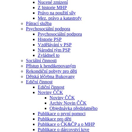
Nucené zmizení
Z historie MHP
Právo na použití síly
Mez. právo a katastrofy
Pátrací služba
Psychosociální podpora
Psychosociální podpora
Historie PSP
Vzdělávání v PSP
Národní tým PSP
Zvládneš to
Sociální činnosti
Přístup k hendikepovaným
Rekondiční pobyty pro děti
Dětská léčebna Bukovany
Ediční činnost
Ediční činnost
Noviny ČČK
Noviny ČČK
Archiv Novin ČČK
Objednávka předplatného
Publikace o první pomoci
Publikace pro děti
Publikace o ČK&ČP a o MHP
Publikace o dárcovství krve