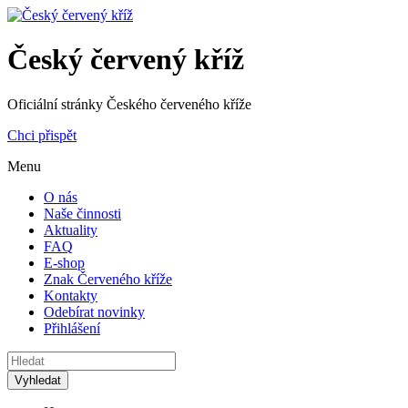
Český červený kříž
Oficiální stránky Českého červeného kříže
Chci přispět
Menu
O nás
Naše činnosti
Aktuality
FAQ
E-shop
Znak Červeného kříže
Kontakty
Odebírat novinky
Přihlášení