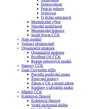
Dobrovolnost
Princip jednoty
Světovost
O těchto principech
Mezinárodní výbor
Národní společnosti
Mezinárodní federace
Seriál Novin ČČK
Naše poslání
Vedoucí představitelé
Organizační struktura
Organizační struktura
Pověřené OS ČČK
Registr pobočných spolků
Stanovy ČČK
Znak Červeného kříže
Pravidla používání znaku
Ženevské úmluvy
Zákon o ČK a trestní zákon
Souhlasy s užíváním znaku
Mládež ČČK
Kolektivní členové
Kolektivní členové
Vodní záchranná služba