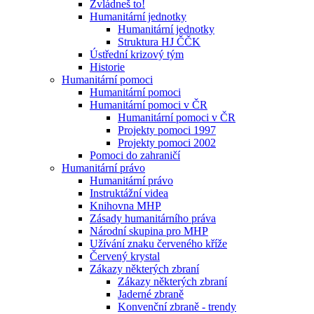
Zvládneš to!
Humanitární jednotky
Humanitární jednotky
Struktura HJ ČČK
Ústřední krizový tým
Historie
Humanitární pomoci
Humanitární pomoci
Humanitární pomoci v ČR
Humanitární pomoci v ČR
Projekty pomoci 1997
Projekty pomoci 2002
Pomoci do zahraničí
Humanitární právo
Humanitární právo
Instruktážní videa
Knihovna MHP
Zásady humanitárního práva
Národní skupina pro MHP
Užívání znaku červeného kříže
Červený krystal
Zákazy některých zbraní
Zákazy některých zbraní
Jaderné zbraně
Konvenční zbraně - trendy