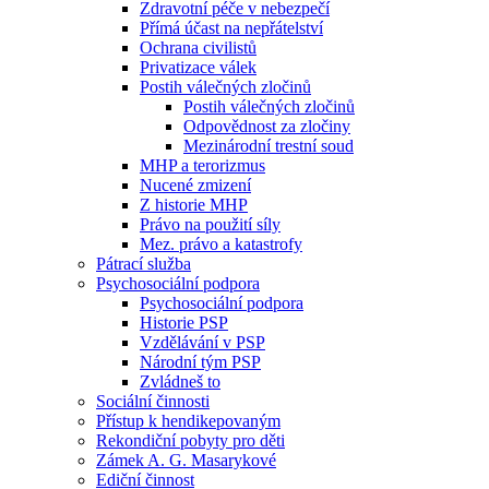
Zdravotní péče v nebezpečí
Přímá účast na nepřátelství
Ochrana civilistů
Privatizace válek
Postih válečných zločinů
Postih válečných zločinů
Odpovědnost za zločiny
Mezinárodní trestní soud
MHP a terorizmus
Nucené zmizení
Z historie MHP
Právo na použití síly
Mez. právo a katastrofy
Pátrací služba
Psychosociální podpora
Psychosociální podpora
Historie PSP
Vzdělávání v PSP
Národní tým PSP
Zvládneš to
Sociální činnosti
Přístup k hendikepovaným
Rekondiční pobyty pro děti
Zámek A. G. Masarykové
Ediční činnost