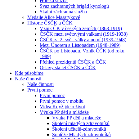
Horská služba
Svaz záchranných brigád kynologů
Skalní záchranná služba
Medaile Alice Masarykové
Historie ČSČK a ČČK
Vznik ČK v českých zemích (1868-1919)
ČSČK mezi světovými válkami (1919-1938)
ČSČK za 2. svět. války a po ní (1939-1948)
Mezi Únorem a Listopadem (1948-1989)
ČSČK po Listopadu. Vznik ČČK (od roku
1989)
Přehled prezidentů ČSČK a ČČK
Oslavy sta let ČSČK a ČČK
Kde působíme
Naše činnosti
Naše činnosti
První pomoc
První pomoc
První pomoc v mobilu
Videa Když jde o život
Výuka PP dětí a mládeže
Výuka PP dětí a mládeže
Školení mladých zdravotníků
Školení učitelů-zdravotníků
Soutěže Mladých zdravotníků