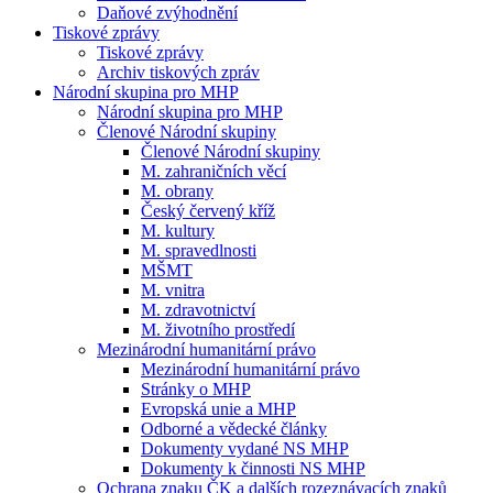
Daňové zvýhodnění
Tiskové zprávy
Tiskové zprávy
Archiv tiskových zpráv
Národní skupina pro MHP
Národní skupina pro MHP
Členové Národní skupiny
Členové Národní skupiny
M. zahraničních věcí
M. obrany
Český červený kříž
M. kultury
M. spravedlnosti
MŠMT
M. vnitra
M. zdravotnictví
M. životního prostředí
Mezinárodní humanitární právo
Mezinárodní humanitární právo
Stránky o MHP
Evropská unie a MHP
Odborné a vědecké články
Dokumenty vydané NS MHP
Dokumenty k činnosti NS MHP
Ochrana znaku ČK a dalších rozeznávacích znaků