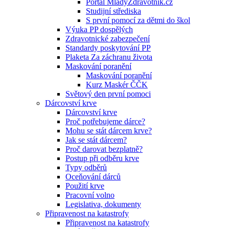
Portál MladyZdravotnik.cz
Studijní střediska
S první pomocí za dětmi do škol
Výuka PP dospělých
Zdravotnické zabezpečení
Standardy poskytování PP
Plaketa Za záchranu života
Maskování poranění
Maskování poranění
Kurz Maskér ČČK
Světový den první pomoci
Dárcovství krve
Dárcovství krve
Proč potřebujeme dárce?
Mohu se stát dárcem krve?
Jak se stát dárcem?
Proč darovat bezplatně?
Postup při odběru krve
Typy odběrů
Oceňování dárců
Použití krve
Pracovní volno
Legislativa, dokumenty
Připravenost na katastrofy
Připravenost na katastrofy