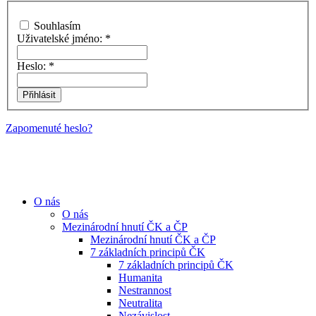
Souhlasím
Uživatelské jméno:
*
Heslo:
*
Zapomenuté heslo?
O nás
O nás
Mezinárodní hnutí ČK a ČP
Mezinárodní hnutí ČK a ČP
7 základních principů ČK
7 základních principů ČK
Humanita
Nestrannost
Neutralita
Nezávislost