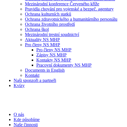
Mezinárodní konference Červeného kříže
Pravidla chování pro vojenské a bezpeč. agentury
Ochrana kulturních statků
Ochrana zdravotnického a humanitárního personálu
Ochrana životního prostředí
Ochrana škol
Mezinárodní trestní soudnictví
Aktuality NS MHP
Pro členy NS MHP
Pro členy NS MHP
Zápisy NS MHP
Kontakty NS MHP
Pracovní dokumenty NS MHP
Documents in English
Kontakt
Naši sponzoři a partneři
Kvízy
O nás
Kde působíme
Naše činnosti