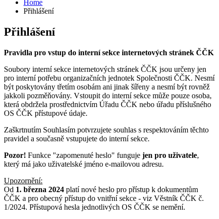
Home
Přihlášení
Přihlášení
Pravidla pro vstup do interní sekce internetových stránek ČČK
Soubory interní sekce internetových stránek ČČK jsou určeny jen
pro interní potřebu organizačních jednotek Společnosti ČČK. Nesmí
být poskytovány třetím osobám ani jinak šířeny a nesmí být rovněž
jakkoli pozměňovány. Vstoupit do interní sekce může pouze osoba,
která obdržela prostřednictvím Úřadu ČČK nebo úřadu příslušného
OS ČČK přístupové údaje.
Zaškrtnutím Souhlasím potvrzujete souhlas s respektováním těchto
pravidel a současně vstupujete do interní sekce.
Pozor!
Funkce "zapomenuté heslo" funguje
jen pro uživatele
,
který má jako uživatelské jméno e-mailovou adresu.
Upozornění:
Od
1. března 2024
platí nové heslo pro přístup k dokumentům
ČČK a pro obecný přístup do vnitřní sekce - viz Věstník ČČK č.
1/2024. Přístupová hesla jednotlivých OS ČČK se nemění.