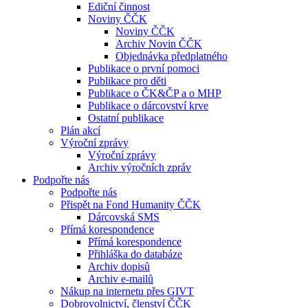
Ediční činnost
Noviny ČČK
Noviny ČČK
Archiv Novin ČČK
Objednávka předplatného
Publikace o první pomoci
Publikace pro děti
Publikace o ČK&ČP a o MHP
Publikace o dárcovství krve
Ostatní publikace
Plán akcí
Výroční zprávy
Výroční zprávy
Archiv výročních zpráv
Podpořte nás
Podpořte nás
Přispět na Fond Humanity ČČK
Dárcovská SMS
Přímá korespondence
Přímá korespondence
Přihláška do databáze
Archiv dopisů
Archiv e-mailů
Nákup na internetu přes GIVT
Dobrovolnictví, členství ČČK