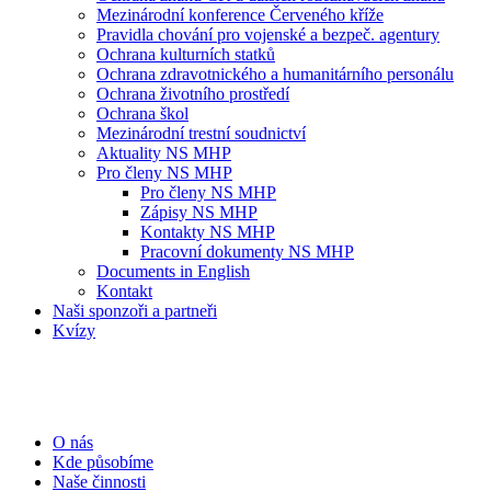
Mezinárodní konference Červeného kříže
Pravidla chování pro vojenské a bezpeč. agentury
Ochrana kulturních statků
Ochrana zdravotnického a humanitárního personálu
Ochrana životního prostředí
Ochrana škol
Mezinárodní trestní soudnictví
Aktuality NS MHP
Pro členy NS MHP
Pro členy NS MHP
Zápisy NS MHP
Kontakty NS MHP
Pracovní dokumenty NS MHP
Documents in English
Kontakt
Naši sponzoři a partneři
Kvízy
O nás
Kde působíme
Naše činnosti