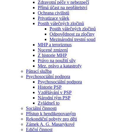
Zdravotní péče v nebezpečí
Přímá účast na nepřátelství
Ochrana civilistů
Privatizace válek
Postih válečných zločinů
Postih válečných zločinů
Odpovědnost za zločiny
Mezinárodní trestní soud
MHP a terorizmus
Nucené zmizení
Z historie MHP
Právo na použití síly
Mez. právo a katastrofy
Pátrací služba
Psychosociální podpora
Psychosociální podpora
Historie PSP
Vzdělávání v PSP
Národní tým PSP
Zvládneš to
Sociální činnosti
Přístup k hendikepovaným
Rekondiční pobyty pro děti
Zámek A. G. Masarykové
Ediční činnost