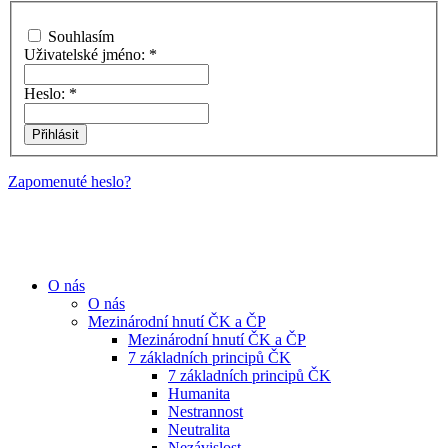
Souhlasím
Uživatelské jméno:
*
Heslo:
*
Zapomenuté heslo?
O nás
O nás
Mezinárodní hnutí ČK a ČP
Mezinárodní hnutí ČK a ČP
7 základních principů ČK
7 základních principů ČK
Humanita
Nestrannost
Neutralita
Nezávislost