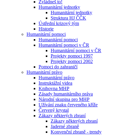
Zvládneš to!
Humanitární jednotky
Humanitární jednotky
Struktura HJ ČČK
Ústřední krizový tým
Historie
Humanitární pomoci
Humanitární pomoci
Humanitární pomoci v ČR
Humanitární pomoci v ČR
Projekty pomoci 1997
Projekty pomoci 2002
Pomoci do zahraničí
Humanitární právo
Humanitární právo
Instruktážní videa
Knihovna MHP
Zásady humanitárního práva
Národní skupina pro MHP
Užívání znaku červeného kříže
Červený krystal
Zákazy některých zbraní
Zákazy některých zbraní
Jaderné zbraně
Konvenční zbraně - trendy