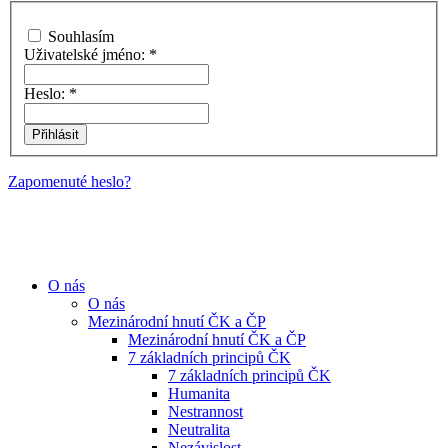
Souhlasím
Uživatelské jméno:
*
Heslo:
*
Zapomenuté heslo?
O nás
O nás
Mezinárodní hnutí ČK a ČP
Mezinárodní hnutí ČK a ČP
7 základních principů ČK
7 základních principů ČK
Humanita
Nestrannost
Neutralita
Nezávislost