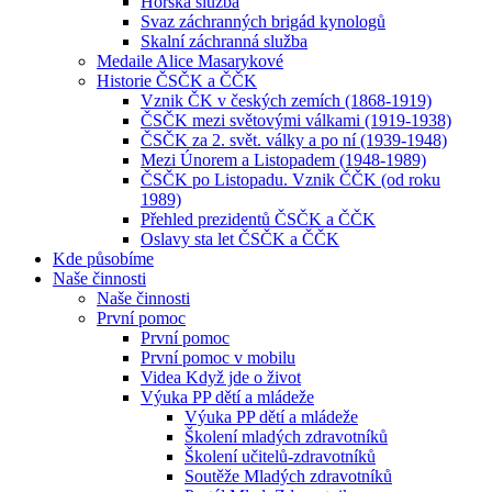
Horská služba
Svaz záchranných brigád kynologů
Skalní záchranná služba
Medaile Alice Masarykové
Historie ČSČK a ČČK
Vznik ČK v českých zemích (1868-1919)
ČSČK mezi světovými válkami (1919-1938)
ČSČK za 2. svět. války a po ní (1939-1948)
Mezi Únorem a Listopadem (1948-1989)
ČSČK po Listopadu. Vznik ČČK (od roku
1989)
Přehled prezidentů ČSČK a ČČK
Oslavy sta let ČSČK a ČČK
Kde působíme
Naše činnosti
Naše činnosti
První pomoc
První pomoc
První pomoc v mobilu
Videa Když jde o život
Výuka PP dětí a mládeže
Výuka PP dětí a mládeže
Školení mladých zdravotníků
Školení učitelů-zdravotníků
Soutěže Mladých zdravotníků