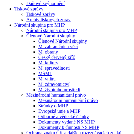
Daňové zvýhodnění
Tiskové zprávy
Tiskové zprávy
Archiv tiskových zpráv
Národní skupina pro MHP
Národní skupina pro MHP
Členové Národní skupiny
Členové Národní skupiny
M. zahraničních věcí
M. obrany
Český červený kříž
M. kultury
M. spravedlnosti
MŠMT
M. vnitra
M. zdravotnictví
M. životního prostředí
Mezinárodní humanitární právo
Mezinárodní humanitární právo
Stránky o MHP
Evropská unie a MHP
Odborné a vědecké články
Dokumenty vydané NS MHP
Dokumenty k činnosti NS MHP
Ochrana znaku ČK a dalších rozeznávacích znaků