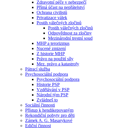
Zdravotní péče v nebezpečí
Přímá účast na nepřátelství
Ochrana civilistů
Privatizace válek
Postih válečných zločinů
Postih válečných zločinů
Odpovědnost za zločiny
Mezinárodní trestní soud
MHP a terorizmus
Nucené zmizení
Z historie MHP
Právo na použití síly
Mez. právo a katastrofy
Pátrací služba
Psychosociální podpora
Psychosociální podpora
Historie PSP
Vzdělávání v PSP
Národní tým PSP
Zvládneš to
Sociální činnosti
Přístup k hendikepovaným
Rekondiční pobyty pro děti
Zámek A. G. Masarykové
Ediční činnost