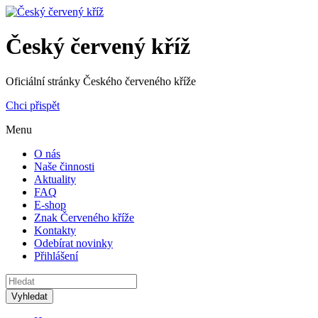
Český červený kříž
Oficiální stránky Českého červeného kříže
Chci přispět
Menu
O nás
Naše činnosti
Aktuality
FAQ
E-shop
Znak Červeného kříže
Kontakty
Odebírat novinky
Přihlášení