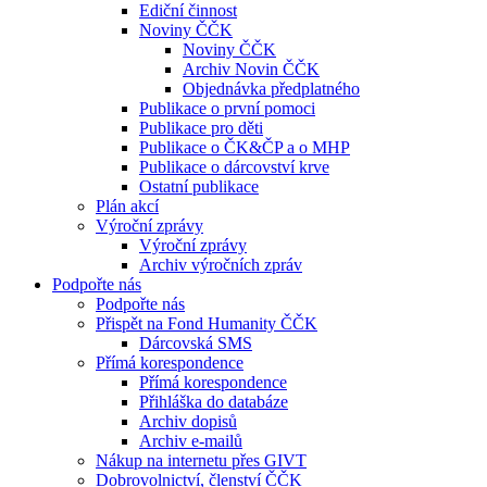
Ediční činnost
Noviny ČČK
Noviny ČČK
Archiv Novin ČČK
Objednávka předplatného
Publikace o první pomoci
Publikace pro děti
Publikace o ČK&ČP a o MHP
Publikace o dárcovství krve
Ostatní publikace
Plán akcí
Výroční zprávy
Výroční zprávy
Archiv výročních zpráv
Podpořte nás
Podpořte nás
Přispět na Fond Humanity ČČK
Dárcovská SMS
Přímá korespondence
Přímá korespondence
Přihláška do databáze
Archiv dopisů
Archiv e-mailů
Nákup na internetu přes GIVT
Dobrovolnictví, členství ČČK