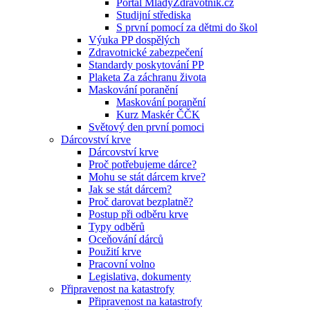
Portál MladyZdravotnik.cz
Studijní střediska
S první pomocí za dětmi do škol
Výuka PP dospělých
Zdravotnické zabezpečení
Standardy poskytování PP
Plaketa Za záchranu života
Maskování poranění
Maskování poranění
Kurz Maskér ČČK
Světový den první pomoci
Dárcovství krve
Dárcovství krve
Proč potřebujeme dárce?
Mohu se stát dárcem krve?
Jak se stát dárcem?
Proč darovat bezplatně?
Postup při odběru krve
Typy odběrů
Oceňování dárců
Použití krve
Pracovní volno
Legislativa, dokumenty
Připravenost na katastrofy
Připravenost na katastrofy