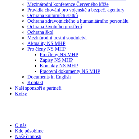
Mezinárodní konference Červeného kříže
Pravidla chování pro vojenské a bezpeč. agentury
Ochrana kulturních statků
Ochrana zdravotnického a humanitárního personálu
Ochrana životního prostředí
Ochrana škol
Mezinárodní trestní soudnictví
Aktuality NS MHP
Pro členy NS MHP
Pro členy NS MHP
Zápisy NS MHP
Kontakty NS MHP
Pracovní dokumenty NS MHP
Documents in English
Kontakt
Naši sponzoři a partneři
Kvízy
O nás
Kde působíme
Naše činnosti