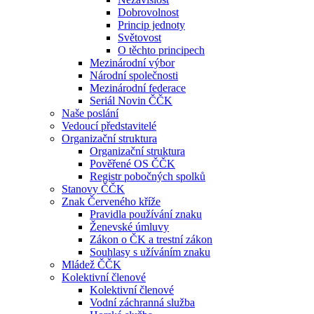
Dobrovolnost
Princip jednoty
Světovost
O těchto principech
Mezinárodní výbor
Národní společnosti
Mezinárodní federace
Seriál Novin ČČK
Naše poslání
Vedoucí představitelé
Organizační struktura
Organizační struktura
Pověřené OS ČČK
Registr pobočných spolků
Stanovy ČČK
Znak Červeného kříže
Pravidla používání znaku
Ženevské úmluvy
Zákon o ČK a trestní zákon
Souhlasy s užíváním znaku
Mládež ČČK
Kolektivní členové
Kolektivní členové
Vodní záchranná služba