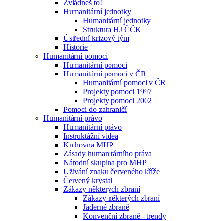
Zvládneš to!
Humanitární jednotky
Humanitární jednotky
Struktura HJ ČČK
Ústřední krizový tým
Historie
Humanitární pomoci
Humanitární pomoci
Humanitární pomoci v ČR
Humanitární pomoci v ČR
Projekty pomoci 1997
Projekty pomoci 2002
Pomoci do zahraničí
Humanitární právo
Humanitární právo
Instruktážní videa
Knihovna MHP
Zásady humanitárního práva
Národní skupina pro MHP
Užívání znaku červeného kříže
Červený krystal
Zákazy některých zbraní
Zákazy některých zbraní
Jaderné zbraně
Konvenční zbraně - trendy