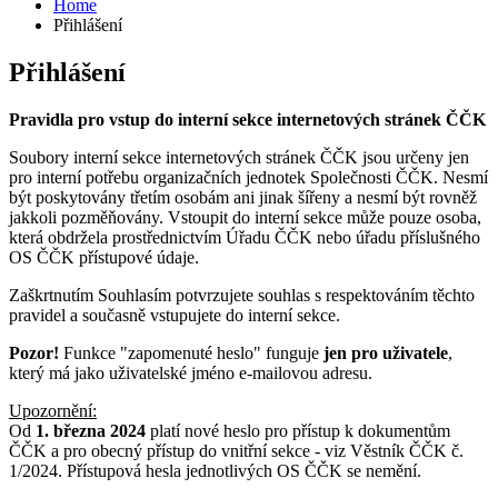
Home
Přihlášení
Přihlášení
Pravidla pro vstup do interní sekce internetových stránek ČČK
Soubory interní sekce internetových stránek ČČK jsou určeny jen
pro interní potřebu organizačních jednotek Společnosti ČČK. Nesmí
být poskytovány třetím osobám ani jinak šířeny a nesmí být rovněž
jakkoli pozměňovány. Vstoupit do interní sekce může pouze osoba,
která obdržela prostřednictvím Úřadu ČČK nebo úřadu příslušného
OS ČČK přístupové údaje.
Zaškrtnutím Souhlasím potvrzujete souhlas s respektováním těchto
pravidel a současně vstupujete do interní sekce.
Pozor!
Funkce "zapomenuté heslo" funguje
jen pro uživatele
,
který má jako uživatelské jméno e-mailovou adresu.
Upozornění:
Od
1. března 2024
platí nové heslo pro přístup k dokumentům
ČČK a pro obecný přístup do vnitřní sekce - viz Věstník ČČK č.
1/2024. Přístupová hesla jednotlivých OS ČČK se nemění.