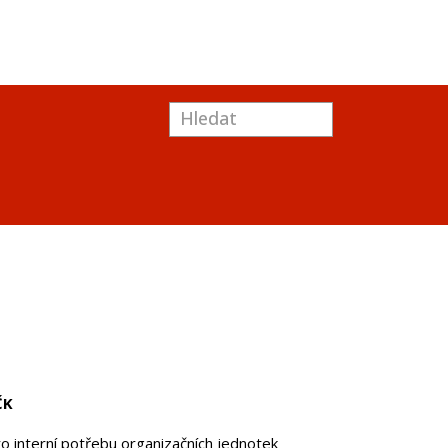
ČK
o interní potřebu organizačních jednotek