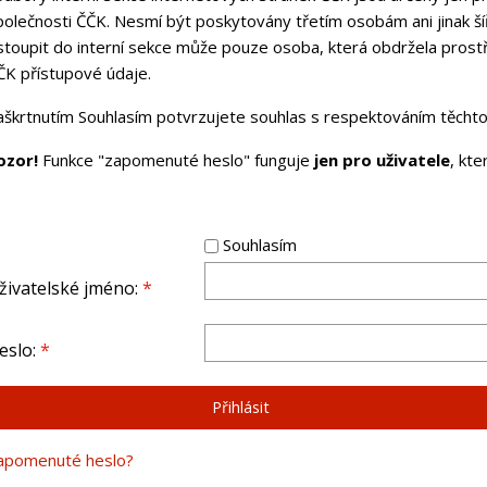
polečnosti ČČK. Nesmí být poskytovány třetím osobám ani jinak ší
stoupit do interní sekce může pouze osoba, která obdržela pros
ČK přístupové údaje.
aškrtnutím Souhlasím potvrzujete souhlas s respektováním těchto 
ozor!
Funkce "zapomenuté heslo" funguje
jen pro uživatele
, kt
Souhlasím
živatelské jméno:
*
eslo:
*
apomenuté heslo?