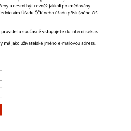
řeny a nesmí být rovněž jakkoli pozměňovány.
třednictvím Úřadu ČČK nebo úřadu příslušného OS
pravidel a současně vstupujete do interní sekce.
erý má jako uživatelské jméno e-mailovou adresu.