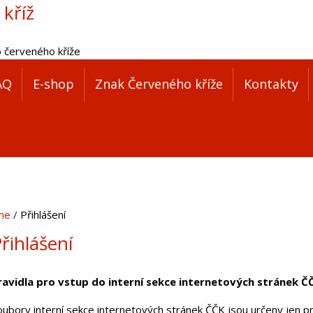
 kříž
o červeného kříže
AQ
E-shop
Znak Červeného kříže
Kontakty
me
Přihlášení
řihlášení
ravidla pro vstup do interní sekce internetových stránek Č
oubory interní sekce internetových stránek ČČK jsou určeny jen pr