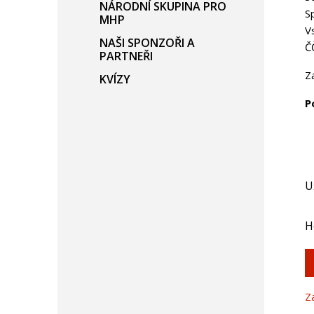
NÁRODNÍ SKUPINA PRO
S
MHP
V
NAŠI SPONZOŘI A
Č
PARTNEŘI
Z
KVÍZY
P
U
H
Z