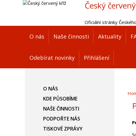
Český červený
Oficiální stránky Českéh
O nás
Naše činnosti
Aktuality
F
Odebírat novinky
Přihlášení
O NÁS
Ho
KDE PŮSOBÍME
P
NAŠE ČINNOSTI
PODPOŘTE NÁS
P
TISKOVÉ ZPRÁVY
S