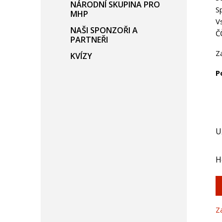
NÁRODNÍ SKUPINA PRO
S
MHP
V
NAŠI SPONZOŘI A
Č
PARTNEŘI
Z
KVÍZY
P
U
H
Z