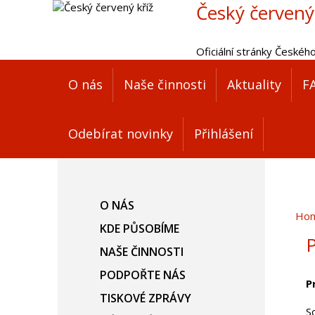
Český červený
Oficiální stránky Českéh
O nás
Naše činnosti
Aktuality
F
Odebírat novinky
Přihlášení
O NÁS
Ho
KDE PŮSOBÍME
P
NAŠE ČINNOSTI
PODPOŘTE NÁS
P
TISKOVÉ ZPRÁVY
S