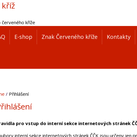
 kříž
o červeného kříže
AQ
E-shop
Znak Červeného kříže
Kontakty
me
Přihlášení
řihlášení
ravidla pro vstup do interní sekce internetových stránek Č
oubory interní sekce internetových stránek ČČK jsou určeny jen pr