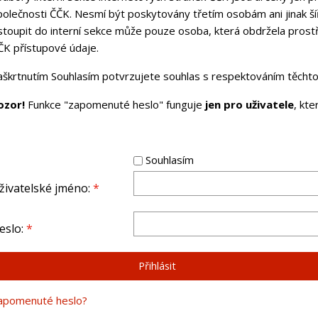
polečnosti ČČK. Nesmí být poskytovány třetím osobám ani jinak ší
stoupit do interní sekce může pouze osoba, která obdržela pros
ČK přístupové údaje.
aškrtnutím Souhlasím potvrzujete souhlas s respektováním těchto 
ozor!
Funkce "zapomenuté heslo" funguje
jen pro uživatele
, kt
Souhlasím
živatelské jméno:
*
eslo:
*
apomenuté heslo?