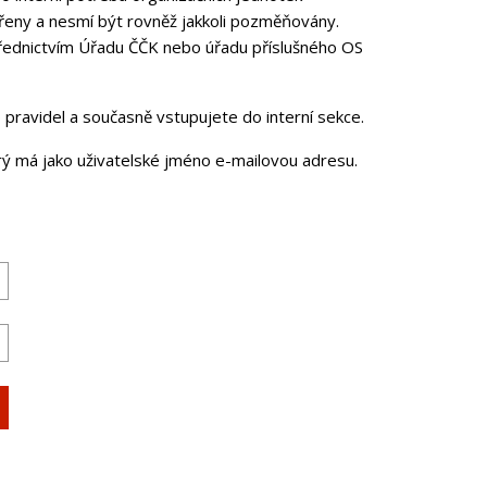
řeny a nesmí být rovněž jakkoli pozměňovány.
třednictvím Úřadu ČČK nebo úřadu příslušného OS
pravidel a současně vstupujete do interní sekce.
erý má jako uživatelské jméno e-mailovou adresu.