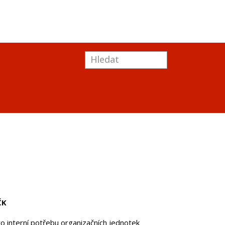
ČK
o interní potřebu organizačních jednotek