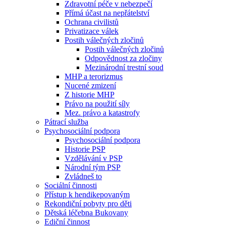
Zdravotní péče v nebezpečí
Přímá účast na nepřátelství
Ochrana civilistů
Privatizace válek
Postih válečných zločinů
Postih válečných zločinů
Odpovědnost za zločiny
Mezinárodní trestní soud
MHP a terorizmus
Nucené zmizení
Z historie MHP
Právo na použití síly
Mez. právo a katastrofy
Pátrací služba
Psychosociální podpora
Psychosociální podpora
Historie PSP
Vzdělávání v PSP
Národní tým PSP
Zvládneš to
Sociální činnosti
Přístup k hendikepovaným
Rekondiční pobyty pro děti
Dětská léčebna Bukovany
Ediční činnost