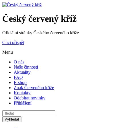
Český červený kříž
Oficiální stránky Českého červeného kříže
Chci přispět
Menu
O nás
Naše činnosti
Aktuality
FAQ
E-shop
Znak Červeného kříže
Kontakty
Odebírat novinky
Přihlášení