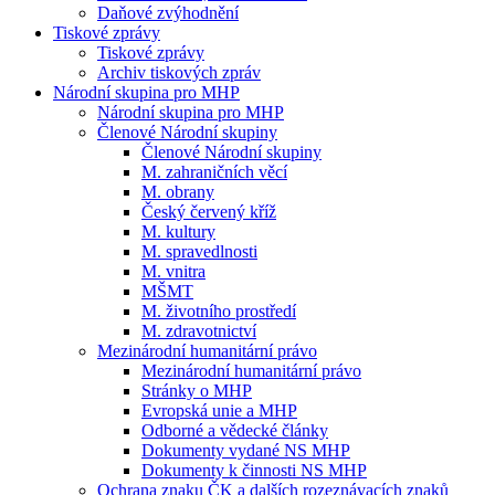
Daňové zvýhodnění
Tiskové zprávy
Tiskové zprávy
Archiv tiskových zpráv
Národní skupina pro MHP
Národní skupina pro MHP
Členové Národní skupiny
Členové Národní skupiny
M. zahraničních věcí
M. obrany
Český červený kříž
M. kultury
M. spravedlnosti
M. vnitra
MŠMT
M. životního prostředí
M. zdravotnictví
Mezinárodní humanitární právo
Mezinárodní humanitární právo
Stránky o MHP
Evropská unie a MHP
Odborné a vědecké články
Dokumenty vydané NS MHP
Dokumenty k činnosti NS MHP
Ochrana znaku ČK a dalších rozeznávacích znaků