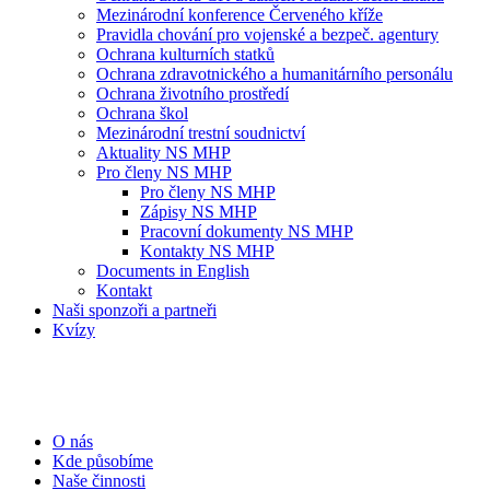
Mezinárodní konference Červeného kříže
Pravidla chování pro vojenské a bezpeč. agentury
Ochrana kulturních statků
Ochrana zdravotnického a humanitárního personálu
Ochrana životního prostředí
Ochrana škol
Mezinárodní trestní soudnictví
Aktuality NS MHP
Pro členy NS MHP
Pro členy NS MHP
Zápisy NS MHP
Pracovní dokumenty NS MHP
Kontakty NS MHP
Documents in English
Kontakt
Naši sponzoři a partneři
Kvízy
O nás
Kde působíme
Naše činnosti