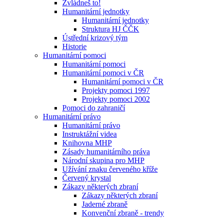
Zvládneš to!
Humanitární jednotky
Humanitární jednotky
Struktura HJ ČČK
Ústřední krizový tým
Historie
Humanitární pomoci
Humanitární pomoci
Humanitární pomoci v ČR
Humanitární pomoci v ČR
Projekty pomoci 1997
Projekty pomoci 2002
Pomoci do zahraničí
Humanitární právo
Humanitární právo
Instruktážní videa
Knihovna MHP
Zásady humanitárního práva
Národní skupina pro MHP
Užívání znaku červeného kříže
Červený krystal
Zákazy některých zbraní
Zákazy některých zbraní
Jaderné zbraně
Konvenční zbraně - trendy