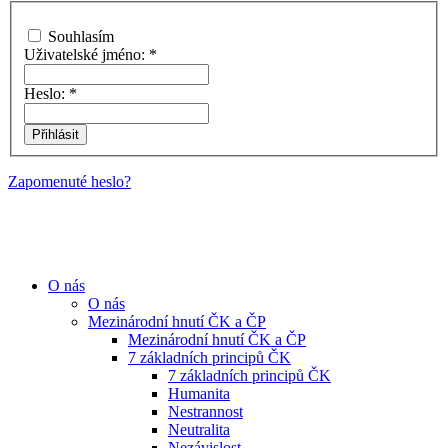
Souhlasím
Uživatelské jméno:
*
Heslo:
*
Zapomenuté heslo?
O nás
O nás
Mezinárodní hnutí ČK a ČP
Mezinárodní hnutí ČK a ČP
7 základních principů ČK
7 základních principů ČK
Humanita
Nestrannost
Neutralita
Nezávislost