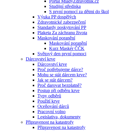
Portál MladyZdravotnik.cz
Studijní střediska
S první pomocí za dětmi do škol
Výuka PP dospělých
Zdravotnické zabezpečení
Standardy poskytování PP
Plaketa Za záchranu života
Maskování poranění
Maskování poranění
Kurz Maskér ČČK
Světový den první pomoci
Dárcovství krve
Dárcovství krve
Proč potřebujeme dárce?
Mohu se stát dárcem krve?
Jak se stát dárcem?
Proč darovat bezplatně?
Postup při odběru krve
Typy odběrů
Použití krve
Oceňování dárců
Pracovní volno
Legislativa, dokumenty
Připravenost na katastrofy
Připravenost na katastrofy