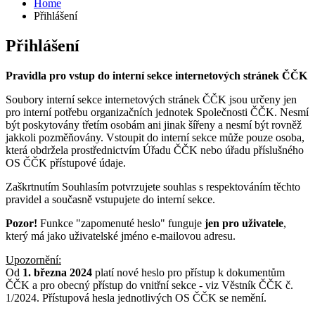
Home
Přihlášení
Přihlášení
Pravidla pro vstup do interní sekce internetových stránek ČČK
Soubory interní sekce internetových stránek ČČK jsou určeny jen
pro interní potřebu organizačních jednotek Společnosti ČČK. Nesmí
být poskytovány třetím osobám ani jinak šířeny a nesmí být rovněž
jakkoli pozměňovány. Vstoupit do interní sekce může pouze osoba,
která obdržela prostřednictvím Úřadu ČČK nebo úřadu příslušného
OS ČČK přístupové údaje.
Zaškrtnutím Souhlasím potvrzujete souhlas s respektováním těchto
pravidel a současně vstupujete do interní sekce.
Pozor!
Funkce "zapomenuté heslo" funguje
jen pro uživatele
,
který má jako uživatelské jméno e-mailovou adresu.
Upozornění:
Od
1. března 2024
platí nové heslo pro přístup k dokumentům
ČČK a pro obecný přístup do vnitřní sekce - viz Věstník ČČK č.
1/2024. Přístupová hesla jednotlivých OS ČČK se nemění.