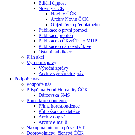
Ediční činnost
Noviny ČČK
Noviny ČČK
Archiv Novin ČČK
Objednávka předplatného
Publikace o první pomoci
Publikace pro děti
Publikace o ČK&ČP a o MHP
Publikace o dárcovství krve
Ostatní publikace
Plán akcí
Výroční zprávy
Výroční zprávy
Archiv výročních zpráv
Podpořte nás
Podpořte nás
Přispět na Fond Humanity ČČK
Dárcovská SMS
Přímá korespondence
Přímá korespondence
Přihláška do databáze
Archiv dopisů
Archiv e-mailů
Nákup na internetu přes GIVT
Dobrovolnictví, členství ČČK