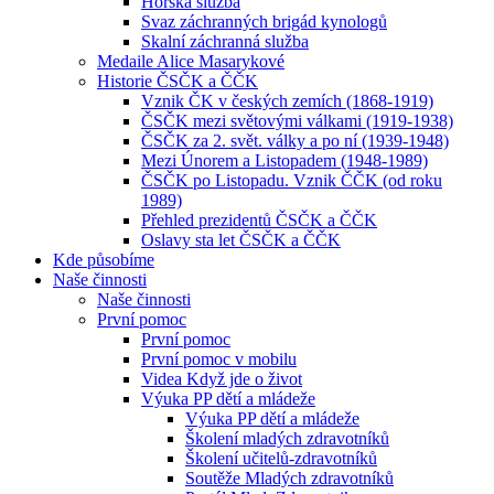
Horská služba
Svaz záchranných brigád kynologů
Skalní záchranná služba
Medaile Alice Masarykové
Historie ČSČK a ČČK
Vznik ČK v českých zemích (1868-1919)
ČSČK mezi světovými válkami (1919-1938)
ČSČK za 2. svět. války a po ní (1939-1948)
Mezi Únorem a Listopadem (1948-1989)
ČSČK po Listopadu. Vznik ČČK (od roku
1989)
Přehled prezidentů ČSČK a ČČK
Oslavy sta let ČSČK a ČČK
Kde působíme
Naše činnosti
Naše činnosti
První pomoc
První pomoc
První pomoc v mobilu
Videa Když jde o život
Výuka PP dětí a mládeže
Výuka PP dětí a mládeže
Školení mladých zdravotníků
Školení učitelů-zdravotníků
Soutěže Mladých zdravotníků