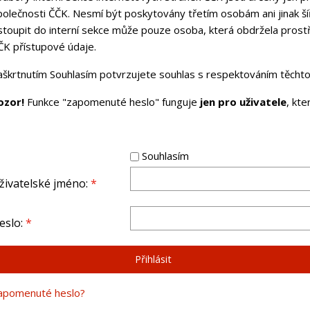
polečnosti ČČK. Nesmí být poskytovány třetím osobám ani jinak ší
stoupit do interní sekce může pouze osoba, která obdržela pros
ČK přístupové údaje.
aškrtnutím Souhlasím potvrzujete souhlas s respektováním těchto 
ozor!
Funkce "zapomenuté heslo" funguje
jen pro uživatele
, kt
Souhlasím
živatelské jméno:
*
eslo:
*
apomenuté heslo?