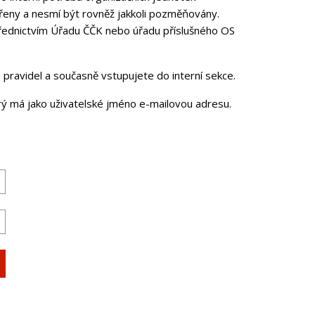
řeny a nesmí být rovněž jakkoli pozměňovány.
třednictvím Úřadu ČČK nebo úřadu příslušného OS
pravidel a současně vstupujete do interní sekce.
erý má jako uživatelské jméno e-mailovou adresu.