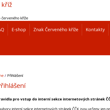
 kříž
o červeného kříže
AQ
E-shop
Znak Červeného kříže
Kontakty
me
Přihlášení
řihlášení
ravidla pro vstup do interní sekce internetových stránek Č
oubory interní sekce internetových stránek ČČK jsou určeny jen pr