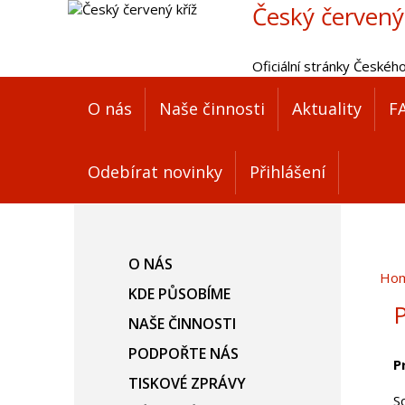
Český červený
Oficiální stránky Českéh
O nás
Naše činnosti
Aktuality
F
Odebírat novinky
Přihlášení
O NÁS
Ho
KDE PŮSOBÍME
P
NAŠE ČINNOSTI
PODPOŘTE NÁS
P
TISKOVÉ ZPRÁVY
S