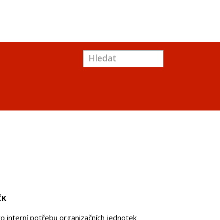
ČK
o interní potřebu organizačních jednotek