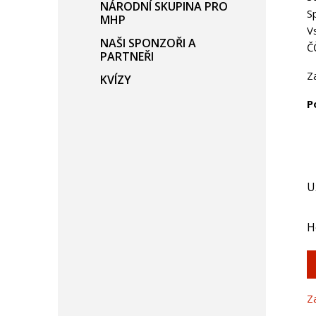
NÁRODNÍ SKUPINA PRO
S
MHP
V
NAŠI SPONZOŘI A
Č
PARTNEŘI
Z
KVÍZY
P
U
H
Z