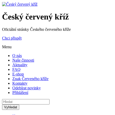
Český červený kříž
Oficiální stránky Českého červeného kříže
Chci přispět
Menu
O nás
Naše činnosti
Aktuality
FAQ
E-shop
Znak Červeného kříže
Kontakty
Odebírat novinky
Přihlášení