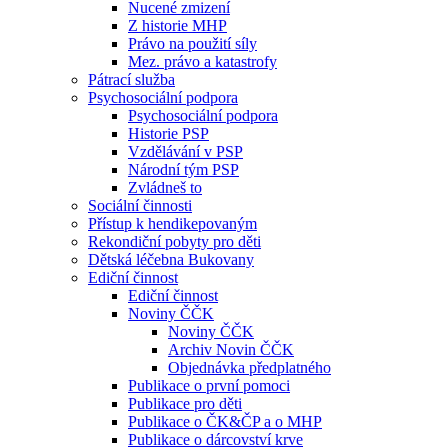
Nucené zmizení
Z historie MHP
Právo na použití síly
Mez. právo a katastrofy
Pátrací služba
Psychosociální podpora
Psychosociální podpora
Historie PSP
Vzdělávání v PSP
Národní tým PSP
Zvládneš to
Sociální činnosti
Přístup k hendikepovaným
Rekondiční pobyty pro děti
Dětská léčebna Bukovany
Ediční činnost
Ediční činnost
Noviny ČČK
Noviny ČČK
Archiv Novin ČČK
Objednávka předplatného
Publikace o první pomoci
Publikace pro děti
Publikace o ČK&ČP a o MHP
Publikace o dárcovství krve