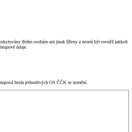
skytovány třetím osobám ani jinak šířeny a nesmí být rovněž jakkoli
stupové údaje.
ístupová hesla jednotlivých OS ČČK se nemění.