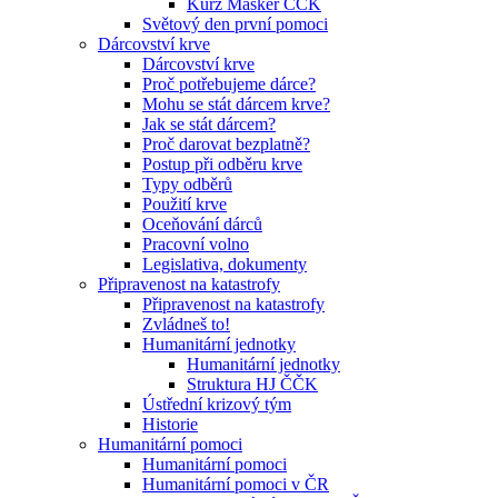
Kurz Maskér ČČK
Světový den první pomoci
Dárcovství krve
Dárcovství krve
Proč potřebujeme dárce?
Mohu se stát dárcem krve?
Jak se stát dárcem?
Proč darovat bezplatně?
Postup při odběru krve
Typy odběrů
Použití krve
Oceňování dárců
Pracovní volno
Legislativa, dokumenty
Připravenost na katastrofy
Připravenost na katastrofy
Zvládneš to!
Humanitární jednotky
Humanitární jednotky
Struktura HJ ČČK
Ústřední krizový tým
Historie
Humanitární pomoci
Humanitární pomoci
Humanitární pomoci v ČR