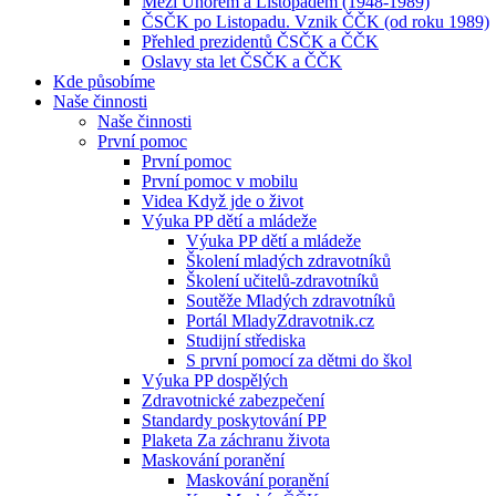
Mezi Únorem a Listopadem (1948-1989)
ČSČK po Listopadu. Vznik ČČK (od roku 1989)
Přehled prezidentů ČSČK a ČČK
Oslavy sta let ČSČK a ČČK
Kde působíme
Naše činnosti
Naše činnosti
První pomoc
První pomoc
První pomoc v mobilu
Videa Když jde o život
Výuka PP dětí a mládeže
Výuka PP dětí a mládeže
Školení mladých zdravotníků
Školení učitelů-zdravotníků
Soutěže Mladých zdravotníků
Portál MladyZdravotnik.cz
Studijní střediska
S první pomocí za dětmi do škol
Výuka PP dospělých
Zdravotnické zabezpečení
Standardy poskytování PP
Plaketa Za záchranu života
Maskování poranění
Maskování poranění