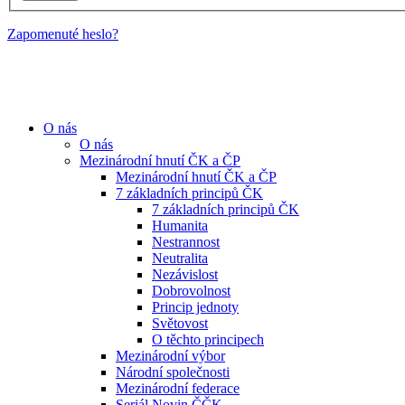
Zapomenuté heslo?
O nás
O nás
Mezinárodní hnutí ČK a ČP
Mezinárodní hnutí ČK a ČP
7 základních principů ČK
7 základních principů ČK
Humanita
Nestrannost
Neutralita
Nezávislost
Dobrovolnost
Princip jednoty
Světovost
O těchto principech
Mezinárodní výbor
Národní společnosti
Mezinárodní federace
Seriál Novin ČČK