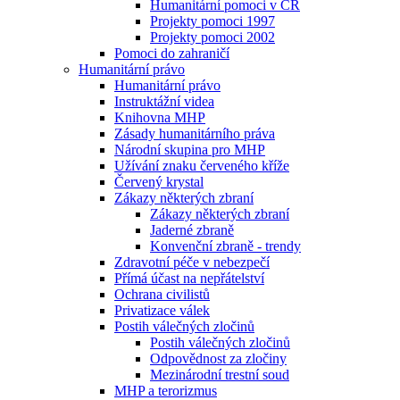
Humanitární pomoci v ČR
Projekty pomoci 1997
Projekty pomoci 2002
Pomoci do zahraničí
Humanitární právo
Humanitární právo
Instruktážní videa
Knihovna MHP
Zásady humanitárního práva
Národní skupina pro MHP
Užívání znaku červeného kříže
Červený krystal
Zákazy některých zbraní
Zákazy některých zbraní
Jaderné zbraně
Konvenční zbraně - trendy
Zdravotní péče v nebezpečí
Přímá účast na nepřátelství
Ochrana civilistů
Privatizace válek
Postih válečných zločinů
Postih válečných zločinů
Odpovědnost za zločiny
Mezinárodní trestní soud
MHP a terorizmus