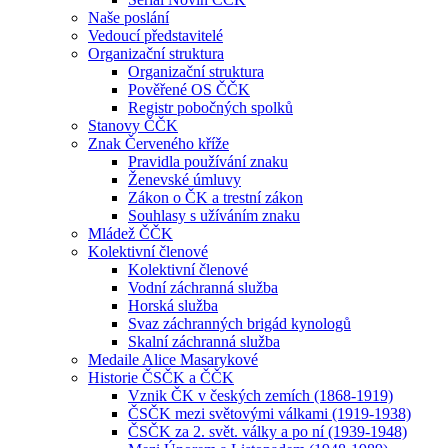
Naše poslání
Vedoucí představitelé
Organizační struktura
Organizační struktura
Pověřené OS ČČK
Registr pobočných spolků
Stanovy ČČK
Znak Červeného kříže
Pravidla používání znaku
Ženevské úmluvy
Zákon o ČK a trestní zákon
Souhlasy s užíváním znaku
Mládež ČČK
Kolektivní členové
Kolektivní členové
Vodní záchranná služba
Horská služba
Svaz záchranných brigád kynologů
Skalní záchranná služba
Medaile Alice Masarykové
Historie ČSČK a ČČK
Vznik ČK v českých zemích (1868-1919)
ČSČK mezi světovými válkami (1919-1938)
ČSČK za 2. svět. války a po ní (1939-1948)