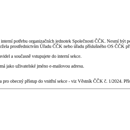
 interní potřebu organizačních jednotek Společnosti ČČK. Nesmí být po
držela prostřednictvím Úřadu ČČK nebo úřadu příslušného OS ČČK pří
videl a současně vstupujete do interní sekce.
ý má jako uživatelské jméno e-mailovou adresu.
 pro obecný přístup do vnitřní sekce - viz Věstník ČČK č. 1/2024. Př