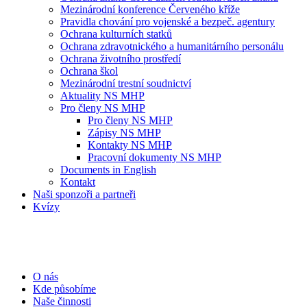
Mezinárodní konference Červeného kříže
Pravidla chování pro vojenské a bezpeč. agentury
Ochrana kulturních statků
Ochrana zdravotnického a humanitárního personálu
Ochrana životního prostředí
Ochrana škol
Mezinárodní trestní soudnictví
Aktuality NS MHP
Pro členy NS MHP
Pro členy NS MHP
Zápisy NS MHP
Kontakty NS MHP
Pracovní dokumenty NS MHP
Documents in English
Kontakt
Naši sponzoři a partneři
Kvízy
O nás
Kde působíme
Naše činnosti