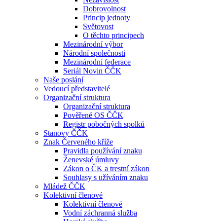
Dobrovolnost
Princip jednoty
Světovost
O těchto principech
Mezinárodní výbor
Národní společnosti
Mezinárodní federace
Seriál Novin ČČK
Naše poslání
Vedoucí představitelé
Organizační struktura
Organizační struktura
Pověřené OS ČČK
Registr pobočných spolků
Stanovy ČČK
Znak Červeného kříže
Pravidla používání znaku
Ženevské úmluvy
Zákon o ČK a trestní zákon
Souhlasy s užíváním znaku
Mládež ČČK
Kolektivní členové
Kolektivní členové
Vodní záchranná služba