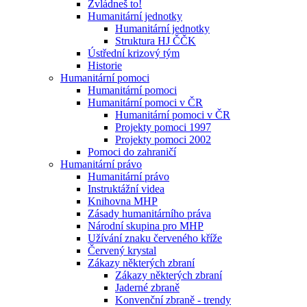
Zvládneš to!
Humanitární jednotky
Humanitární jednotky
Struktura HJ ČČK
Ústřední krizový tým
Historie
Humanitární pomoci
Humanitární pomoci
Humanitární pomoci v ČR
Humanitární pomoci v ČR
Projekty pomoci 1997
Projekty pomoci 2002
Pomoci do zahraničí
Humanitární právo
Humanitární právo
Instruktážní videa
Knihovna MHP
Zásady humanitárního práva
Národní skupina pro MHP
Užívání znaku červeného kříže
Červený krystal
Zákazy některých zbraní
Zákazy některých zbraní
Jaderné zbraně
Konvenční zbraně - trendy