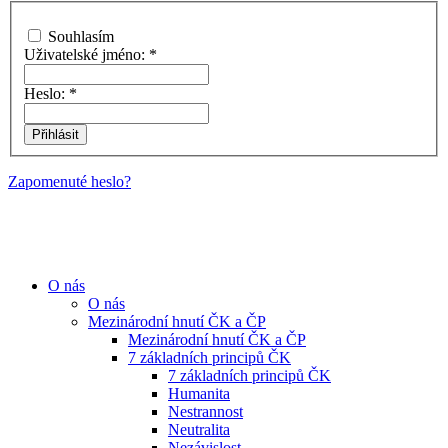
Souhlasím
Uživatelské jméno:
*
Heslo:
*
Zapomenuté heslo?
O nás
O nás
Mezinárodní hnutí ČK a ČP
Mezinárodní hnutí ČK a ČP
7 základních principů ČK
7 základních principů ČK
Humanita
Nestrannost
Neutralita
Nezávislost