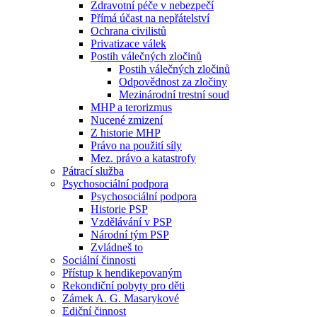
Zdravotní péče v nebezpečí
Přímá účast na nepřátelství
Ochrana civilistů
Privatizace válek
Postih válečných zločinů
Postih válečných zločinů
Odpovědnost za zločiny
Mezinárodní trestní soud
MHP a terorizmus
Nucené zmizení
Z historie MHP
Právo na použití síly
Mez. právo a katastrofy
Pátrací služba
Psychosociální podpora
Psychosociální podpora
Historie PSP
Vzdělávání v PSP
Národní tým PSP
Zvládneš to
Sociální činnosti
Přístup k hendikepovaným
Rekondiční pobyty pro děti
Zámek A. G. Masarykové
Ediční činnost