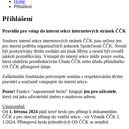
Home
Přihlášení
Přihlášení
Pravidla pro vstup do interní sekce internetových stránek ČČK
Soubory interní sekce internetových stránek ČČK jsou určeny jen
pro interní potřebu organizačních jednotek Společnosti ČČK. Nesmí
být poskytovány třetím osobám ani jinak šířeny a nesmí být rovněž
jakkoli pozměňovány. Vstoupit do interní sekce může pouze osoba,
která obdržela prostřednictvím Úřadu ČČK nebo úřadu příslušného
OS ČČK přístupové údaje.
Zaškrtnutím Souhlasím potvrzujete souhlas s respektováním těchto
pravidel a současně vstupujete do interní sekce.
Pozor!
Funkce "zapomenuté heslo" funguje
jen pro uživatele
,
který má jako uživatelské jméno e-mailovou adresu.
Upozornění:
Od
1. března 2024
platí nové heslo pro přístup k dokumentům
ČČK a pro obecný přístup do vnitřní sekce - viz Věstník ČČK č.
1/2024. Přístupová hesla jednotlivých OS ČČK se nemění.