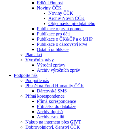
Ediční činnost
Noviny ČČK
Noviny ČČK
Archiv Novin ČČK
Objednávka předplatného
Publikace o první pomoci
Publikace pro děti
Publikace o ČK&ČP a o MHP
Publikace o dárcovství krve
Ostatní publikace
Plán akcí
Výroční zprávy
Výroční zprávy
Archiv výročních zpráv
Podpořte nás
Podpořte nás
Přispět na Fond Humanity ČČK
Dárcovská SMS
Přímá korespondence
Přímá korespondence
Přihláška do databáze
Archiv dopisů
Archiv e-mailů
Nákup na internetu přes GIVT
Dobrovolnictví, členství ČČK