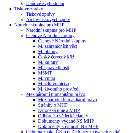
Daňové zvýhodnění
Tiskové zprávy
Tiskové zprávy
Archiv tiskových zpráv
Národní skupina pro MHP
Národní skupina pro MHP
Členové Národní skupiny
Členové Národní skupiny
M. zahraničních věcí
M. obrany
Český červený kříž
M. kultury
M. spravedlnosti
MŠMT
M. vnitra
M. zdravotnictví
M. životního prostředí
Mezinárodní humanitární právo
Mezinárodní humanitární právo
Stránky o MHP
Evropská unie a MHP
Odborné a vědecké články
Dokumenty vydané NS MHP
Dokumenty k činnosti NS MHP
Ochrana znaku ČK a dalších rozeznávacích znaků