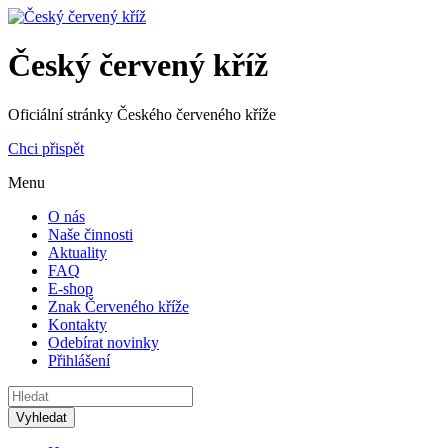
Český červený kříž
Oficiální stránky Českého červeného kříže
Chci přispět
Menu
O nás
Naše činnosti
Aktuality
FAQ
E-shop
Znak Červeného kříže
Kontakty
Odebírat novinky
Přihlášení