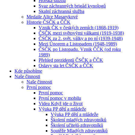
Horská služba
Svaz záchranných brigád kynologů
Skalní záchranná služba
Medaile Alice Masarykové
Historie ČSČK a ČČK
Vznik ČK v českých zemích (1868-1919)
ČSČK mezi světovými válkami (1919-1938)
ČSČK za 2. svět. války a po ní (1939-1948)
Mezi Únorem a Listopadem (1948-1989)
ČSČK po Listopadu. Vznik ČČK (od roku
1989)
Přehled prezidentů ČSČK a ČČK
Oslavy sta let ČSČK a ČČK
Kde působíme
Naše činnosti
Naše činnosti
První pomoc
První pomoc
První pomoc v mobilu
Videa Když jde o život
Výuka PP dětí a mládeže
Výuka PP dětí a mládeže
Školení mladých zdravotníků
Školení učitelů-zdravotníků
Soutěže Mladých zdravotníků