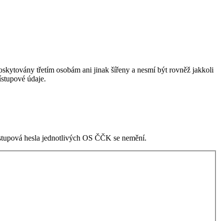
skytovány třetím osobám ani jinak šířeny a nesmí být rovněž jakkoli
stupové údaje.
ístupová hesla jednotlivých OS ČČK se nemění.