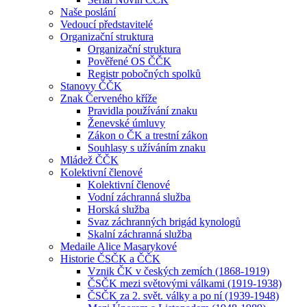
Naše poslání
Vedoucí představitelé
Organizační struktura
Organizační struktura
Pověřené OS ČČK
Registr pobočných spolků
Stanovy ČČK
Znak Červeného kříže
Pravidla používání znaku
Ženevské úmluvy
Zákon o ČK a trestní zákon
Souhlasy s užíváním znaku
Mládež ČČK
Kolektivní členové
Kolektivní členové
Vodní záchranná služba
Horská služba
Svaz záchranných brigád kynologů
Skalní záchranná služba
Medaile Alice Masarykové
Historie ČSČK a ČČK
Vznik ČK v českých zemích (1868-1919)
ČSČK mezi světovými válkami (1919-1938)
ČSČK za 2. svět. války a po ní (1939-1948)