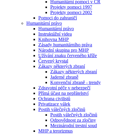
Humanitární pomoci v ČR
Projekty pomoci 1997
Projekty pomoci 2002
Pomoci do zahraničí
Humanitární právo
Humanitární právo
Instruktážní videa
Knihovna MHP
Zásady humanitárního práva
Národní skupina pro MHP
Užívání znaku červeného kříže
Červený krystal
Zákazy některých zbraní
Zákazy některých zbraní
Jaderné zbraně
Konvenční zbraně - trendy
Zdravotní péče v nebezpečí
Přímá účast na nepřátelství
Ochrana civilistů
Privatizace válek
Postih válečných zločinů
Postih válečných zločinů
Odpovědnost za zločiny
Mezinárodní trestní soud
MHP a terorizmus