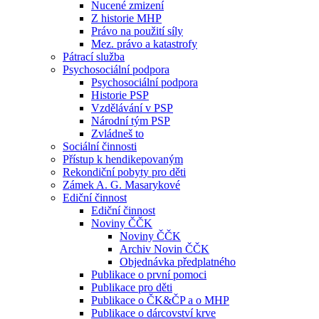
Nucené zmizení
Z historie MHP
Právo na použití síly
Mez. právo a katastrofy
Pátrací služba
Psychosociální podpora
Psychosociální podpora
Historie PSP
Vzdělávání v PSP
Národní tým PSP
Zvládneš to
Sociální činnosti
Přístup k hendikepovaným
Rekondiční pobyty pro děti
Zámek A. G. Masarykové
Ediční činnost
Ediční činnost
Noviny ČČK
Noviny ČČK
Archiv Novin ČČK
Objednávka předplatného
Publikace o první pomoci
Publikace pro děti
Publikace o ČK&ČP a o MHP
Publikace o dárcovství krve