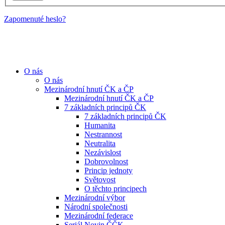
Zapomenuté heslo?
O nás
O nás
Mezinárodní hnutí ČK a ČP
Mezinárodní hnutí ČK a ČP
7 základních principů ČK
7 základních principů ČK
Humanita
Nestrannost
Neutralita
Nezávislost
Dobrovolnost
Princip jednoty
Světovost
O těchto principech
Mezinárodní výbor
Národní společnosti
Mezinárodní federace
Seriál Novin ČČK