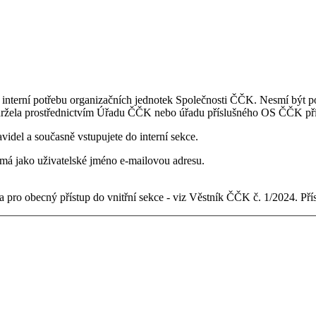
 interní potřebu organizačních jednotek Společnosti ČČK. Nesmí být po
držela prostřednictvím Úřadu ČČK nebo úřadu příslušného OS ČČK pří
videl a současně vstupujete do interní sekce.
ý má jako uživatelské jméno e-mailovou adresu.
 pro obecný přístup do vnitřní sekce - viz Věstník ČČK č. 1/2024. Př