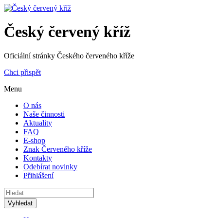
Český červený kříž
Oficiální stránky Českého červeného kříže
Chci přispět
Menu
O nás
Naše činnosti
Aktuality
FAQ
E-shop
Znak Červeného kříže
Kontakty
Odebírat novinky
Přihlášení