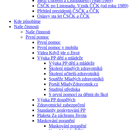
Mezi Únorem a Listopadem (1948-1989)
ČSČK po Listopadu. Vznik ČČK (od roku 1989)
Přehled prezidentů ČSČK a ČČK
Oslavy sta let ČSČK a ČČK
Kde působíme
Naše činnosti
Naše činnosti
První pomoc
První pomoc
První pomoc v mobilu
Videa Když jde o život
Výuka PP dětí a mládeže
Výuka PP dětí a mládeže
Školení mladých zdravotníků
Školení učitelů-zdravotníků
Soutěže Mladých zdravotníků
Portál MladyZdravotnik.cz
Studijní střediska
S první pomocí za dětmi do škol
Výuka PP dospělých
Zdravotnické zabezpečení
Standardy poskytování PP
Plaketa Za záchranu života
Maskování poranění
Maskování poranění