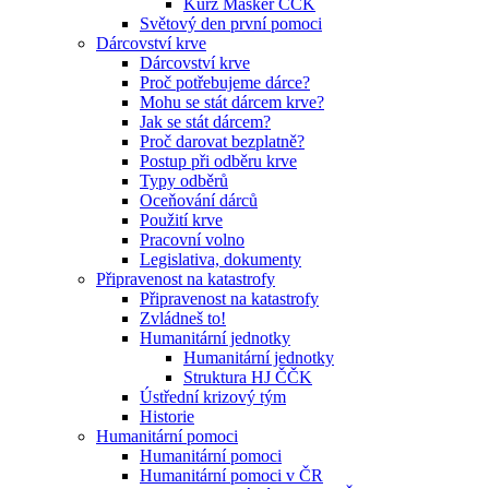
Kurz Maskér ČČK
Světový den první pomoci
Dárcovství krve
Dárcovství krve
Proč potřebujeme dárce?
Mohu se stát dárcem krve?
Jak se stát dárcem?
Proč darovat bezplatně?
Postup při odběru krve
Typy odběrů
Oceňování dárců
Použití krve
Pracovní volno
Legislativa, dokumenty
Připravenost na katastrofy
Připravenost na katastrofy
Zvládneš to!
Humanitární jednotky
Humanitární jednotky
Struktura HJ ČČK
Ústřední krizový tým
Historie
Humanitární pomoci
Humanitární pomoci
Humanitární pomoci v ČR