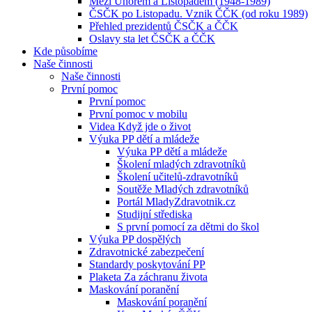
Mezi Únorem a Listopadem (1948-1989)
ČSČK po Listopadu. Vznik ČČK (od roku 1989)
Přehled prezidentů ČSČK a ČČK
Oslavy sta let ČSČK a ČČK
Kde působíme
Naše činnosti
Naše činnosti
První pomoc
První pomoc
První pomoc v mobilu
Videa Když jde o život
Výuka PP dětí a mládeže
Výuka PP dětí a mládeže
Školení mladých zdravotníků
Školení učitelů-zdravotníků
Soutěže Mladých zdravotníků
Portál MladyZdravotnik.cz
Studijní střediska
S první pomocí za dětmi do škol
Výuka PP dospělých
Zdravotnické zabezpečení
Standardy poskytování PP
Plaketa Za záchranu života
Maskování poranění
Maskování poranění