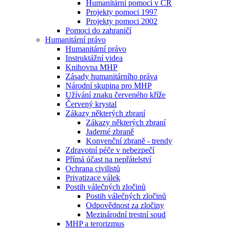
Humanitární pomoci v ČR
Projekty pomoci 1997
Projekty pomoci 2002
Pomoci do zahraničí
Humanitární právo
Humanitární právo
Instruktážní videa
Knihovna MHP
Zásady humanitárního práva
Národní skupina pro MHP
Užívání znaku červeného kříže
Červený krystal
Zákazy některých zbraní
Zákazy některých zbraní
Jaderné zbraně
Konvenční zbraně - trendy
Zdravotní péče v nebezpečí
Přímá účast na nepřátelství
Ochrana civilistů
Privatizace válek
Postih válečných zločinů
Postih válečných zločinů
Odpovědnost za zločiny
Mezinárodní trestní soud
MHP a terorizmus