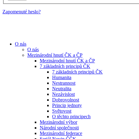
Zapomenuté heslo?
O nás
O nás
Mezinárodní hnutí ČK a ČP
Mezinárodní hnutí ČK a ČP
7 základních principů ČK
7 základních principů ČK
Humanita
Nestrannost
Neutralita
Nezávislost
Dobrovolnost
Princip jednoty
Světovost
O těchto principech
Mezinárodní výbor
Národní společnosti
Mezinárodní federace
Seriál Novin ČČK