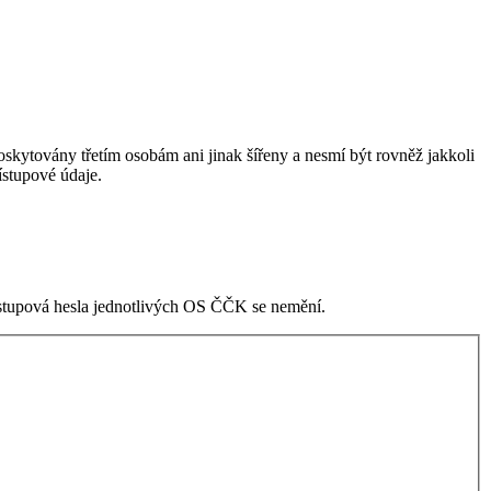
skytovány třetím osobám ani jinak šířeny a nesmí být rovněž jakkoli
stupové údaje.
ístupová hesla jednotlivých OS ČČK se nemění.