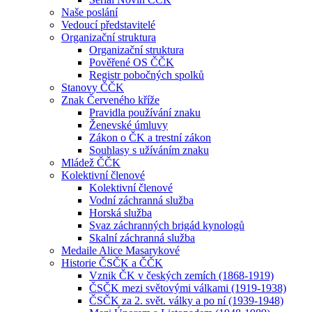
Naše poslání
Vedoucí představitelé
Organizační struktura
Organizační struktura
Pověřené OS ČČK
Registr pobočných spolků
Stanovy ČČK
Znak Červeného kříže
Pravidla používání znaku
Ženevské úmluvy
Zákon o ČK a trestní zákon
Souhlasy s užíváním znaku
Mládež ČČK
Kolektivní členové
Kolektivní členové
Vodní záchranná služba
Horská služba
Svaz záchranných brigád kynologů
Skalní záchranná služba
Medaile Alice Masarykové
Historie ČSČK a ČČK
Vznik ČK v českých zemích (1868-1919)
ČSČK mezi světovými válkami (1919-1938)
ČSČK za 2. svět. války a po ní (1939-1948)