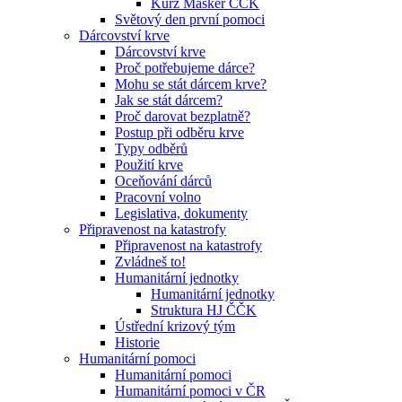
Kurz Maskér ČČK
Světový den první pomoci
Dárcovství krve
Dárcovství krve
Proč potřebujeme dárce?
Mohu se stát dárcem krve?
Jak se stát dárcem?
Proč darovat bezplatně?
Postup při odběru krve
Typy odběrů
Použití krve
Oceňování dárců
Pracovní volno
Legislativa, dokumenty
Připravenost na katastrofy
Připravenost na katastrofy
Zvládneš to!
Humanitární jednotky
Humanitární jednotky
Struktura HJ ČČK
Ústřední krizový tým
Historie
Humanitární pomoci
Humanitární pomoci
Humanitární pomoci v ČR