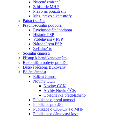
Nucené zmizení
Z historie MHP
Právo na použití síly
Mez. právo a katastrofy
Pátrací služba
Psychosociální podpora
Psychosociální podpora
Historie PSP
Vzdělávání v PSP
Národní tým PSP
Zvládneš to
Sociální činnosti
Přístup k hendikepovaným
Rekondiční pobyty pro děti
Dětská léčebna Bukovany
Ediční činnost
Ediční činnost
Noviny ČČK
Noviny ČČK
Archiv Novin ČČK
Objednávka předplatného
Publikace o první pomoci
Publikace pro děti
Publikace o ČK&ČP a o MHP
Publikace o dárcovství krve