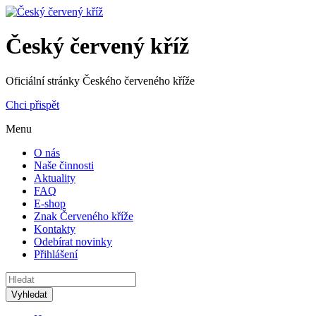
Český červený kříž
Oficiální stránky Českého červeného kříže
Chci přispět
Menu
O nás
Naše činnosti
Aktuality
FAQ
E-shop
Znak Červeného kříže
Kontakty
Odebírat novinky
Přihlášení