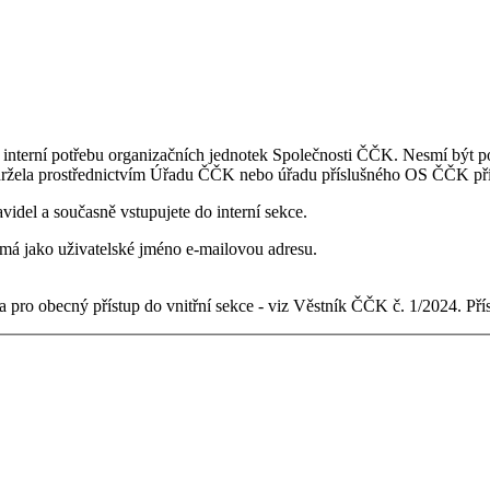
 interní potřebu organizačních jednotek Společnosti ČČK. Nesmí být po
držela prostřednictvím Úřadu ČČK nebo úřadu příslušného OS ČČK pří
videl a současně vstupujete do interní sekce.
ý má jako uživatelské jméno e-mailovou adresu.
 pro obecný přístup do vnitřní sekce - viz Věstník ČČK č. 1/2024. Př