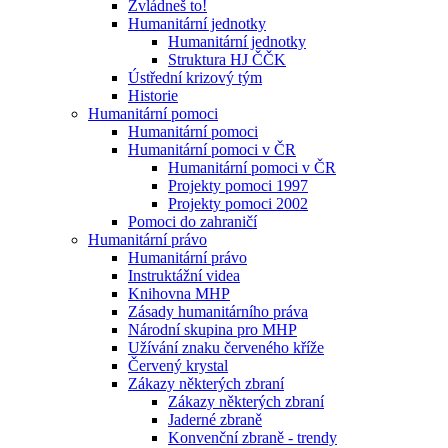
Zvládneš to!
Humanitární jednotky
Humanitární jednotky
Struktura HJ ČČK
Ústřední krizový tým
Historie
Humanitární pomoci
Humanitární pomoci
Humanitární pomoci v ČR
Humanitární pomoci v ČR
Projekty pomoci 1997
Projekty pomoci 2002
Pomoci do zahraničí
Humanitární právo
Humanitární právo
Instruktážní videa
Knihovna MHP
Zásady humanitárního práva
Národní skupina pro MHP
Užívání znaku červeného kříže
Červený krystal
Zákazy některých zbraní
Zákazy některých zbraní
Jaderné zbraně
Konvenční zbraně - trendy