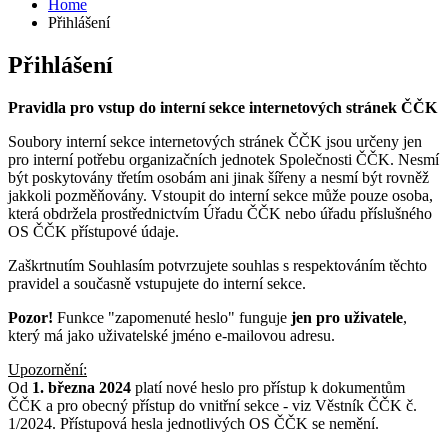
Home
Přihlášení
Přihlášení
Pravidla pro vstup do interní sekce internetových stránek ČČK
Soubory interní sekce internetových stránek ČČK jsou určeny jen
pro interní potřebu organizačních jednotek Společnosti ČČK. Nesmí
být poskytovány třetím osobám ani jinak šířeny a nesmí být rovněž
jakkoli pozměňovány. Vstoupit do interní sekce může pouze osoba,
která obdržela prostřednictvím Úřadu ČČK nebo úřadu příslušného
OS ČČK přístupové údaje.
Zaškrtnutím Souhlasím potvrzujete souhlas s respektováním těchto
pravidel a současně vstupujete do interní sekce.
Pozor!
Funkce "zapomenuté heslo" funguje
jen pro uživatele
,
který má jako uživatelské jméno e-mailovou adresu.
Upozornění:
Od
1. března 2024
platí nové heslo pro přístup k dokumentům
ČČK a pro obecný přístup do vnitřní sekce - viz Věstník ČČK č.
1/2024. Přístupová hesla jednotlivých OS ČČK se nemění.