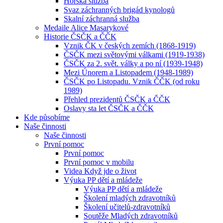
Horská služba
Svaz záchranných brigád kynologů
Skalní záchranná služba
Medaile Alice Masarykové
Historie ČSČK a ČČK
Vznik ČK v českých zemích (1868-1919)
ČSČK mezi světovými válkami (1919-1938)
ČSČK za 2. svět. války a po ní (1939-1948)
Mezi Únorem a Listopadem (1948-1989)
ČSČK po Listopadu. Vznik ČČK (od roku
1989)
Přehled prezidentů ČSČK a ČČK
Oslavy sta let ČSČK a ČČK
Kde působíme
Naše činnosti
Naše činnosti
První pomoc
První pomoc
První pomoc v mobilu
Videa Když jde o život
Výuka PP dětí a mládeže
Výuka PP dětí a mládeže
Školení mladých zdravotníků
Školení učitelů-zdravotníků
Soutěže Mladých zdravotníků