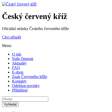
Český červený kříž
Oficiální stránky Českého červeného kříže
Chci přispět
Menu
O nás
Naše činnosti
Aktuality
FAQ
E-shop
Znak Červeného kříže
Kontakty
Odebírat novinky
Přihlášení