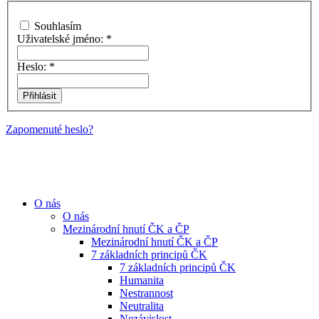
Souhlasím
Uživatelské jméno:
*
Heslo:
*
Zapomenuté heslo?
O nás
O nás
Mezinárodní hnutí ČK a ČP
Mezinárodní hnutí ČK a ČP
7 základních principů ČK
7 základních principů ČK
Humanita
Nestrannost
Neutralita
Nezávislost