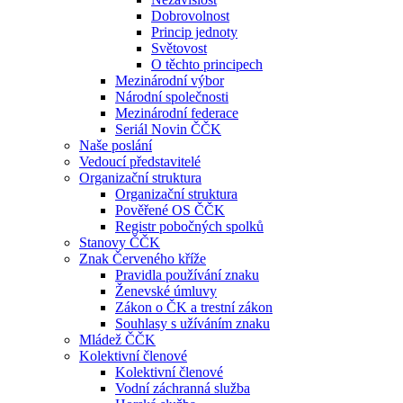
Dobrovolnost
Princip jednoty
Světovost
O těchto principech
Mezinárodní výbor
Národní společnosti
Mezinárodní federace
Seriál Novin ČČK
Naše poslání
Vedoucí představitelé
Organizační struktura
Organizační struktura
Pověřené OS ČČK
Registr pobočných spolků
Stanovy ČČK
Znak Červeného kříže
Pravidla používání znaku
Ženevské úmluvy
Zákon o ČK a trestní zákon
Souhlasy s užíváním znaku
Mládež ČČK
Kolektivní členové
Kolektivní členové
Vodní záchranná služba