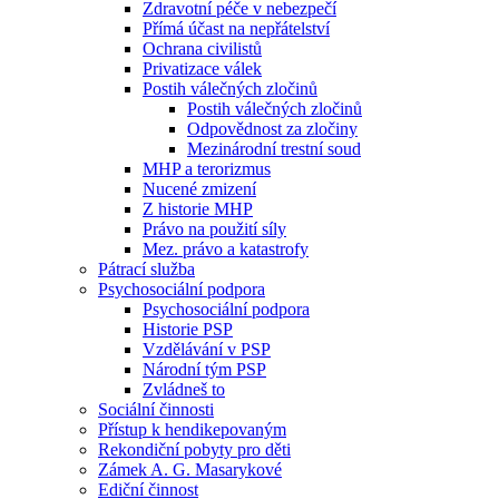
Zdravotní péče v nebezpečí
Přímá účast na nepřátelství
Ochrana civilistů
Privatizace válek
Postih válečných zločinů
Postih válečných zločinů
Odpovědnost za zločiny
Mezinárodní trestní soud
MHP a terorizmus
Nucené zmizení
Z historie MHP
Právo na použití síly
Mez. právo a katastrofy
Pátrací služba
Psychosociální podpora
Psychosociální podpora
Historie PSP
Vzdělávání v PSP
Národní tým PSP
Zvládneš to
Sociální činnosti
Přístup k hendikepovaným
Rekondiční pobyty pro děti
Zámek A. G. Masarykové
Ediční činnost