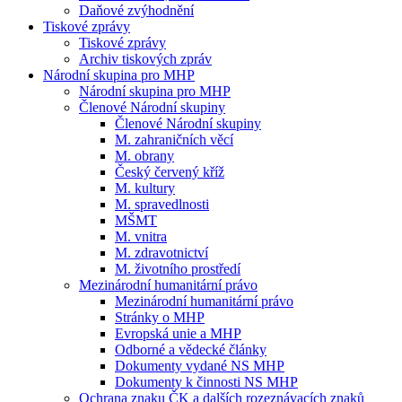
Daňové zvýhodnění
Tiskové zprávy
Tiskové zprávy
Archiv tiskových zpráv
Národní skupina pro MHP
Národní skupina pro MHP
Členové Národní skupiny
Členové Národní skupiny
M. zahraničních věcí
M. obrany
Český červený kříž
M. kultury
M. spravedlnosti
MŠMT
M. vnitra
M. zdravotnictví
M. životního prostředí
Mezinárodní humanitární právo
Mezinárodní humanitární právo
Stránky o MHP
Evropská unie a MHP
Odborné a vědecké články
Dokumenty vydané NS MHP
Dokumenty k činnosti NS MHP
Ochrana znaku ČK a dalších rozeznávacích znaků