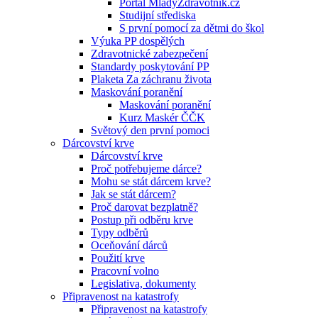
Portál MladyZdravotnik.cz
Studijní střediska
S první pomocí za dětmi do škol
Výuka PP dospělých
Zdravotnické zabezpečení
Standardy poskytování PP
Plaketa Za záchranu života
Maskování poranění
Maskování poranění
Kurz Maskér ČČK
Světový den první pomoci
Dárcovství krve
Dárcovství krve
Proč potřebujeme dárce?
Mohu se stát dárcem krve?
Jak se stát dárcem?
Proč darovat bezplatně?
Postup při odběru krve
Typy odběrů
Oceňování dárců
Použití krve
Pracovní volno
Legislativa, dokumenty
Připravenost na katastrofy
Připravenost na katastrofy