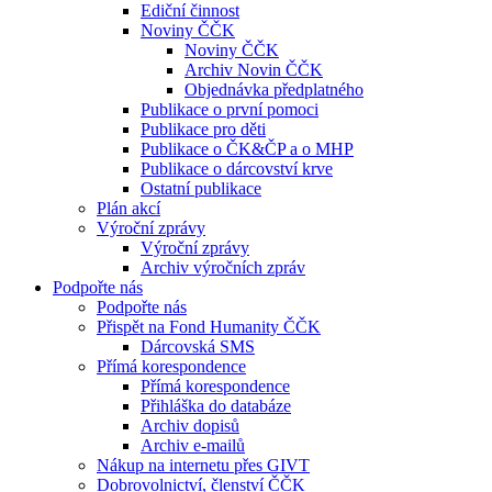
Ediční činnost
Noviny ČČK
Noviny ČČK
Archiv Novin ČČK
Objednávka předplatného
Publikace o první pomoci
Publikace pro děti
Publikace o ČK&ČP a o MHP
Publikace o dárcovství krve
Ostatní publikace
Plán akcí
Výroční zprávy
Výroční zprávy
Archiv výročních zpráv
Podpořte nás
Podpořte nás
Přispět na Fond Humanity ČČK
Dárcovská SMS
Přímá korespondence
Přímá korespondence
Přihláška do databáze
Archiv dopisů
Archiv e-mailů
Nákup na internetu přes GIVT
Dobrovolnictví, členství ČČK