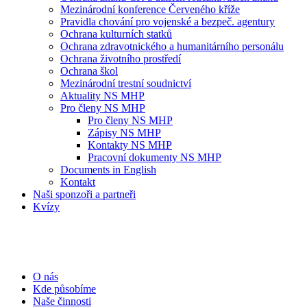
Mezinárodní konference Červeného kříže
Pravidla chování pro vojenské a bezpeč. agentury
Ochrana kulturních statků
Ochrana zdravotnického a humanitárního personálu
Ochrana životního prostředí
Ochrana škol
Mezinárodní trestní soudnictví
Aktuality NS MHP
Pro členy NS MHP
Pro členy NS MHP
Zápisy NS MHP
Kontakty NS MHP
Pracovní dokumenty NS MHP
Documents in English
Kontakt
Naši sponzoři a partneři
Kvízy
O nás
Kde působíme
Naše činnosti