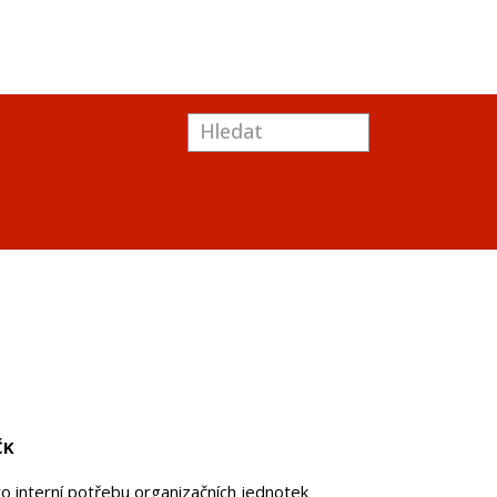
ČK
o interní potřebu organizačních jednotek