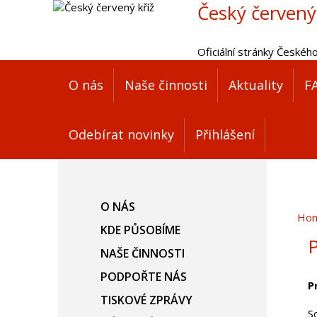
Český červený
Oficiální stránky Českéh
O nás
Naše činnosti
Aktuality
F
Odebírat novinky
Přihlášení
O NÁS
Ho
KDE PŮSOBÍME
P
NAŠE ČINNOSTI
PODPOŘTE NÁS
P
TISKOVÉ ZPRÁVY
S