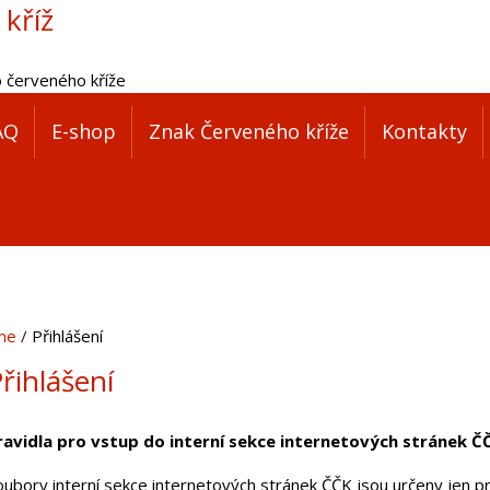
 kříž
o červeného kříže
AQ
E-shop
Znak Červeného kříže
Kontakty
me
Přihlášení
řihlášení
ravidla pro vstup do interní sekce internetových stránek Č
oubory interní sekce internetových stránek ČČK jsou určeny jen pr