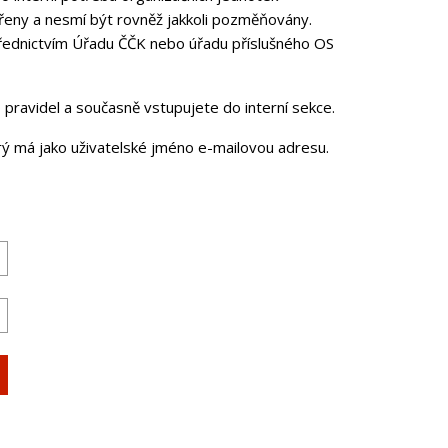
řeny a nesmí být rovněž jakkoli pozměňovány.
třednictvím Úřadu ČČK nebo úřadu příslušného OS
pravidel a současně vstupujete do interní sekce.
erý má jako uživatelské jméno e-mailovou adresu.