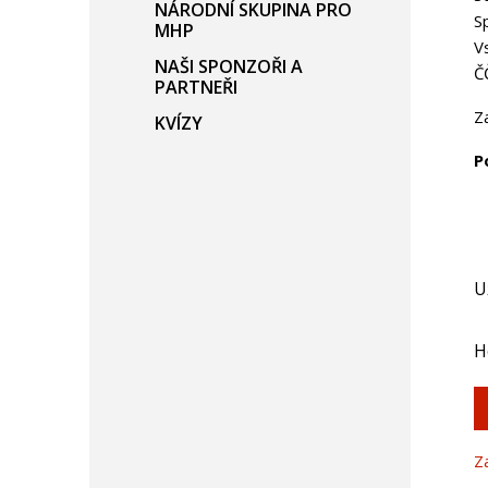
NÁRODNÍ SKUPINA PRO
S
MHP
V
NAŠI SPONZOŘI A
Č
PARTNEŘI
Z
KVÍZY
P
U
H
Z