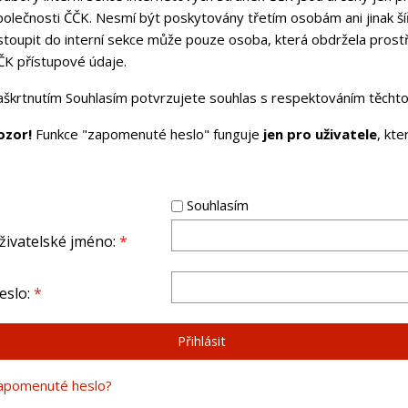
polečnosti ČČK. Nesmí být poskytovány třetím osobám ani jinak ší
stoupit do interní sekce může pouze osoba, která obdržela pros
ČK přístupové údaje.
aškrtnutím Souhlasím potvrzujete souhlas s respektováním těchto 
ozor!
Funkce "zapomenuté heslo" funguje
jen pro uživatele
, kt
Souhlasím
živatelské jméno:
*
eslo:
*
apomenuté heslo?