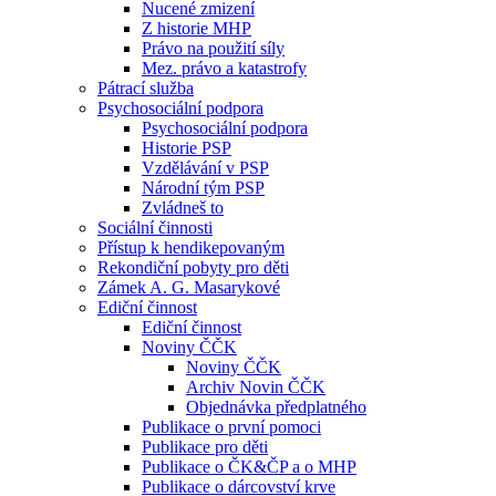
Nucené zmizení
Z historie MHP
Právo na použití síly
Mez. právo a katastrofy
Pátrací služba
Psychosociální podpora
Psychosociální podpora
Historie PSP
Vzdělávání v PSP
Národní tým PSP
Zvládneš to
Sociální činnosti
Přístup k hendikepovaným
Rekondiční pobyty pro děti
Zámek A. G. Masarykové
Ediční činnost
Ediční činnost
Noviny ČČK
Noviny ČČK
Archiv Novin ČČK
Objednávka předplatného
Publikace o první pomoci
Publikace pro děti
Publikace o ČK&ČP a o MHP
Publikace o dárcovství krve