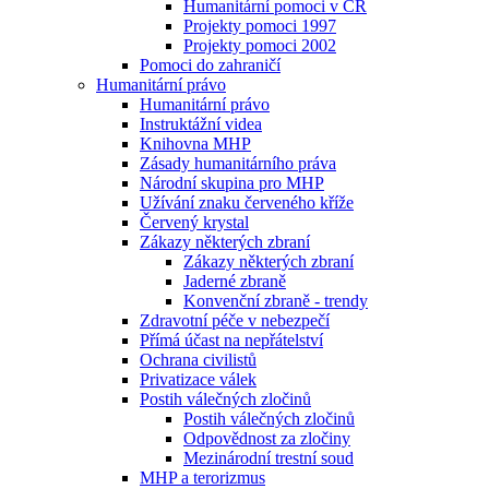
Humanitární pomoci v ČR
Projekty pomoci 1997
Projekty pomoci 2002
Pomoci do zahraničí
Humanitární právo
Humanitární právo
Instruktážní videa
Knihovna MHP
Zásady humanitárního práva
Národní skupina pro MHP
Užívání znaku červeného kříže
Červený krystal
Zákazy některých zbraní
Zákazy některých zbraní
Jaderné zbraně
Konvenční zbraně - trendy
Zdravotní péče v nebezpečí
Přímá účast na nepřátelství
Ochrana civilistů
Privatizace válek
Postih válečných zločinů
Postih válečných zločinů
Odpovědnost za zločiny
Mezinárodní trestní soud
MHP a terorizmus