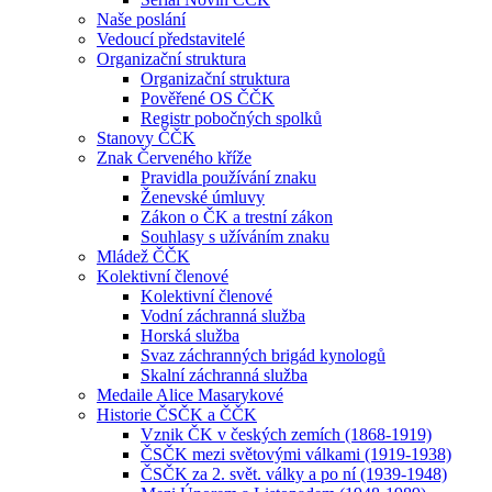
Naše poslání
Vedoucí představitelé
Organizační struktura
Organizační struktura
Pověřené OS ČČK
Registr pobočných spolků
Stanovy ČČK
Znak Červeného kříže
Pravidla používání znaku
Ženevské úmluvy
Zákon o ČK a trestní zákon
Souhlasy s užíváním znaku
Mládež ČČK
Kolektivní členové
Kolektivní členové
Vodní záchranná služba
Horská služba
Svaz záchranných brigád kynologů
Skalní záchranná služba
Medaile Alice Masarykové
Historie ČSČK a ČČK
Vznik ČK v českých zemích (1868-1919)
ČSČK mezi světovými válkami (1919-1938)
ČSČK za 2. svět. války a po ní (1939-1948)