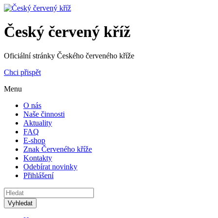
Český červený kříž
Oficiální stránky Českého červeného kříže
Chci přispět
Menu
O nás
Naše činnosti
Aktuality
FAQ
E-shop
Znak Červeného kříže
Kontakty
Odebírat novinky
Přihlášení