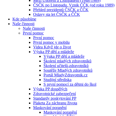
Mezi Únorem a Listopadem (1948-1989)
ČSČK po Listopadu. Vznik ČČK (od roku 1989)
Přehled prezidentů ČSČK a ČČK
Oslavy sta let ČSČK a ČČK
Kde působíme
Naše činnosti
Naše činnosti
První pomoc
První pomoc
První pomoc v mobilu
Videa Když jde o život
Výuka PP dětí a mládeže
Výuka PP dětí a mládeže
Školení mladých zdravotníků
Školení učitelů-zdravotníků
Soutěže Mladých zdravotníků
Portál MladyZdravotnik.cz
Studijní střediska
S první pomocí za dětmi do škol
Výuka PP dospělých
Zdravotnické zabezpečení
Standardy poskytování PP
Plaketa Za záchranu života
Maskování poranění
Maskování poranění