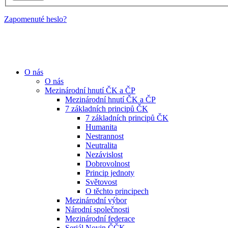
Zapomenuté heslo?
O nás
O nás
Mezinárodní hnutí ČK a ČP
Mezinárodní hnutí ČK a ČP
7 základních principů ČK
7 základních principů ČK
Humanita
Nestrannost
Neutralita
Nezávislost
Dobrovolnost
Princip jednoty
Světovost
O těchto principech
Mezinárodní výbor
Národní společnosti
Mezinárodní federace
Seriál Novin ČČK