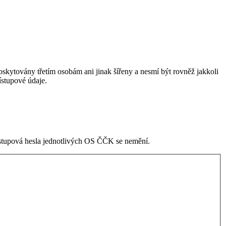
skytovány třetím osobám ani jinak šířeny a nesmí být rovněž jakkoli
stupové údaje.
ístupová hesla jednotlivých OS ČČK se nemění.