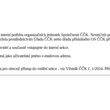
 interní potřebu organizačních jednotek Společnosti ČČK. Nesmí být po
držela prostřednictvím Úřadu ČČK nebo úřadu příslušného OS ČČK pří
videl a současně vstupujete do interní sekce.
ý má jako uživatelské jméno e-mailovou adresu.
 pro obecný přístup do vnitřní sekce - viz Věstník ČČK č. 1/2024. Př