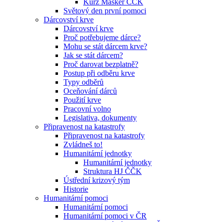
Kurz Maskér ČČK
Světový den první pomoci
Dárcovství krve
Dárcovství krve
Proč potřebujeme dárce?
Mohu se stát dárcem krve?
Jak se stát dárcem?
Proč darovat bezplatně?
Postup při odběru krve
Typy odběrů
Oceňování dárců
Použití krve
Pracovní volno
Legislativa, dokumenty
Připravenost na katastrofy
Připravenost na katastrofy
Zvládneš to!
Humanitární jednotky
Humanitární jednotky
Struktura HJ ČČK
Ústřední krizový tým
Historie
Humanitární pomoci
Humanitární pomoci
Humanitární pomoci v ČR