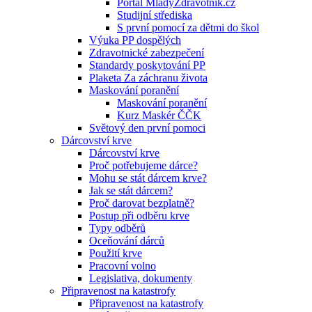
Portál MladyZdravotnik.cz
Studijní střediska
S první pomocí za dětmi do škol
Výuka PP dospělých
Zdravotnické zabezpečení
Standardy poskytování PP
Plaketa Za záchranu života
Maskování poranění
Maskování poranění
Kurz Maskér ČČK
Světový den první pomoci
Dárcovství krve
Dárcovství krve
Proč potřebujeme dárce?
Mohu se stát dárcem krve?
Jak se stát dárcem?
Proč darovat bezplatně?
Postup při odběru krve
Typy odběrů
Oceňování dárců
Použití krve
Pracovní volno
Legislativa, dokumenty
Připravenost na katastrofy
Připravenost na katastrofy