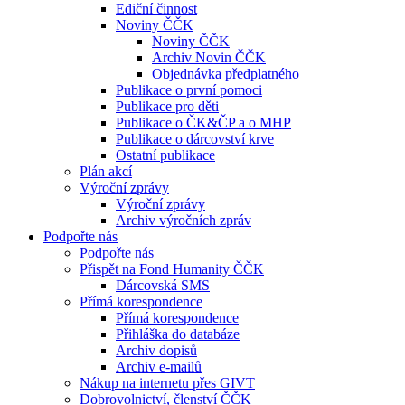
Ediční činnost
Noviny ČČK
Noviny ČČK
Archiv Novin ČČK
Objednávka předplatného
Publikace o první pomoci
Publikace pro děti
Publikace o ČK&ČP a o MHP
Publikace o dárcovství krve
Ostatní publikace
Plán akcí
Výroční zprávy
Výroční zprávy
Archiv výročních zpráv
Podpořte nás
Podpořte nás
Přispět na Fond Humanity ČČK
Dárcovská SMS
Přímá korespondence
Přímá korespondence
Přihláška do databáze
Archiv dopisů
Archiv e-mailů
Nákup na internetu přes GIVT
Dobrovolnictví, členství ČČK