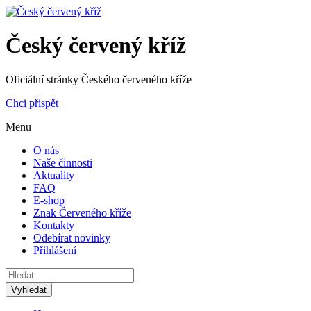
Český červený kříž
Oficiální stránky Českého červeného kříže
Chci přispět
Menu
O nás
Naše činnosti
Aktuality
FAQ
E-shop
Znak Červeného kříže
Kontakty
Odebírat novinky
Přihlášení