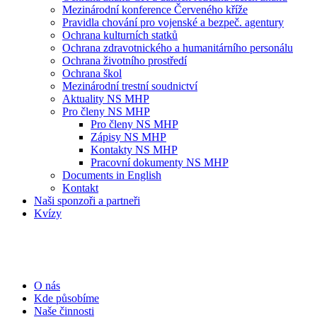
Mezinárodní konference Červeného kříže
Pravidla chování pro vojenské a bezpeč. agentury
Ochrana kulturních statků
Ochrana zdravotnického a humanitárního personálu
Ochrana životního prostředí
Ochrana škol
Mezinárodní trestní soudnictví
Aktuality NS MHP
Pro členy NS MHP
Pro členy NS MHP
Zápisy NS MHP
Kontakty NS MHP
Pracovní dokumenty NS MHP
Documents in English
Kontakt
Naši sponzoři a partneři
Kvízy
O nás
Kde působíme
Naše činnosti