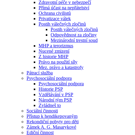
Zdravotní péče v nebezpečí
Přímá účast na nepřátelství
Ochrana civilistů
Privatizace válek
Postih válečných zločinů
Postih válečných zločinů
Odpovědnost za zločiny
Mezinárodní trestní soud
MHP a terorizmus
Nucené zmizení
Z historie MHP
Právo na použití síly
Mez. právo a katastrofy
Pátrací služba
Psychosociální podpora
Psychosociální podpora
Historie PSP
Vzdělávání v PSP
Národní tým PSP
Zvládneš to
Sociální činnosti
Přístup k hendikepovaným
Rekondiční pobyty pro děti
Zámek A. G. Masarykové
Ediční činnost