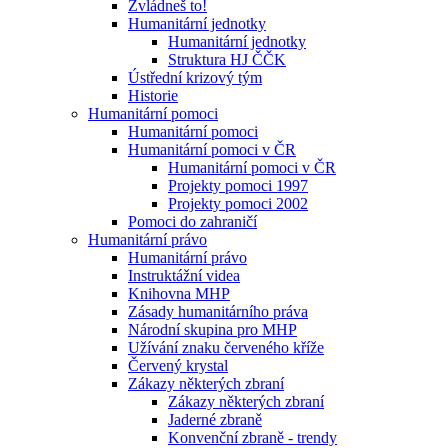
Zvládneš to!
Humanitární jednotky
Humanitární jednotky
Struktura HJ ČČK
Ústřední krizový tým
Historie
Humanitární pomoci
Humanitární pomoci
Humanitární pomoci v ČR
Humanitární pomoci v ČR
Projekty pomoci 1997
Projekty pomoci 2002
Pomoci do zahraničí
Humanitární právo
Humanitární právo
Instruktážní videa
Knihovna MHP
Zásady humanitárního práva
Národní skupina pro MHP
Užívání znaku červeného kříže
Červený krystal
Zákazy některých zbraní
Zákazy některých zbraní
Jaderné zbraně
Konvenční zbraně - trendy