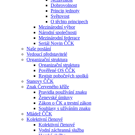
Dobrovolnost
Princip jednoty
Světovost
O těchto principech
Mezinárodní výbor
Národní společnosti
Mezinárodní federace
Seriál Novin ČČK
Naše poslání
Vedoucí představitelé
Organizační struktura
Organizační struktura
Pověřené OS ČČK
Registr pobočných spolků
Stanovy ČČK
Znak Červeného kříže
Pravidla používání znaku
Ženevské úmluvy
Zákon o ČK a trestní zákon
Souhlasy s užíváním znaku
Mládež ČČK
Kolektivní členové
Kolektivní členové
Vodní záchranná služba