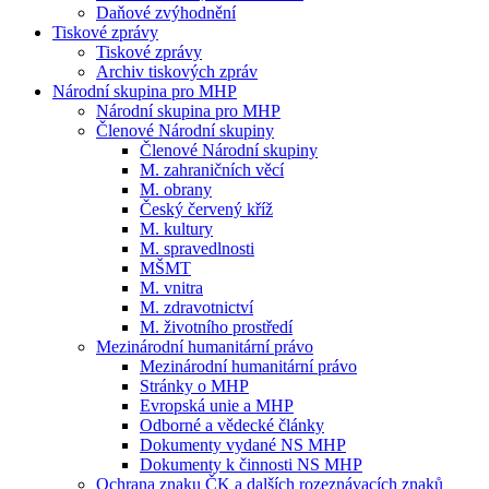
Daňové zvýhodnění
Tiskové zprávy
Tiskové zprávy
Archiv tiskových zpráv
Národní skupina pro MHP
Národní skupina pro MHP
Členové Národní skupiny
Členové Národní skupiny
M. zahraničních věcí
M. obrany
Český červený kříž
M. kultury
M. spravedlnosti
MŠMT
M. vnitra
M. zdravotnictví
M. životního prostředí
Mezinárodní humanitární právo
Mezinárodní humanitární právo
Stránky o MHP
Evropská unie a MHP
Odborné a vědecké články
Dokumenty vydané NS MHP
Dokumenty k činnosti NS MHP
Ochrana znaku ČK a dalších rozeznávacích znaků