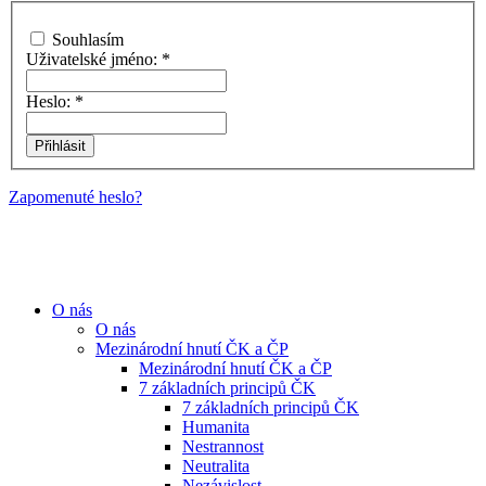
Souhlasím
Uživatelské jméno:
*
Heslo:
*
Zapomenuté heslo?
O nás
O nás
Mezinárodní hnutí ČK a ČP
Mezinárodní hnutí ČK a ČP
7 základních principů ČK
7 základních principů ČK
Humanita
Nestrannost
Neutralita
Nezávislost