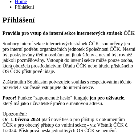
Home
Přihlášení
Přihlášení
Pravidla pro vstup do interní sekce internetových stránek ČČK
Soubory interní sekce internetových stránek ČČK jsou určeny jen
pro interní potřebu organizačních jednotek Společnosti ČČK. Nesmí
být poskytovány třetím osobám ani jinak šířeny a nesmí být rovněž
jakkoli pozměňovány. Vstoupit do interní sekce může pouze osoba,
která obdržela prostřednictvím Úřadu ČČK nebo úřadu příslušného
OS ČČK přístupové údaje.
Zaškrtnutím Souhlasím potvrzujete souhlas s respektováním těchto
pravidel a současně vstupujete do interní sekce.
Pozor!
Funkce "zapomenuté heslo" funguje
jen pro uživatele
,
který má jako uživatelské jméno e-mailovou adresu.
Upozornění:
Od
1. března 2024
platí nové heslo pro přístup k dokumentům
ČČK a pro obecný přístup do vnitřní sekce - viz Věstník ČČK č.
1/2024. Přístupová hesla jednotlivých OS ČČK se nemění.