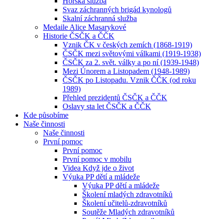
Horská služba
Svaz záchranných brigád kynologů
Skalní záchranná služba
Medaile Alice Masarykové
Historie ČSČK a ČČK
Vznik ČK v českých zemích (1868-1919)
ČSČK mezi světovými válkami (1919-1938)
ČSČK za 2. svět. války a po ní (1939-1948)
Mezi Únorem a Listopadem (1948-1989)
ČSČK po Listopadu. Vznik ČČK (od roku
1989)
Přehled prezidentů ČSČK a ČČK
Oslavy sta let ČSČK a ČČK
Kde působíme
Naše činnosti
Naše činnosti
První pomoc
První pomoc
První pomoc v mobilu
Videa Když jde o život
Výuka PP dětí a mládeže
Výuka PP dětí a mládeže
Školení mladých zdravotníků
Školení učitelů-zdravotníků
Soutěže Mladých zdravotníků