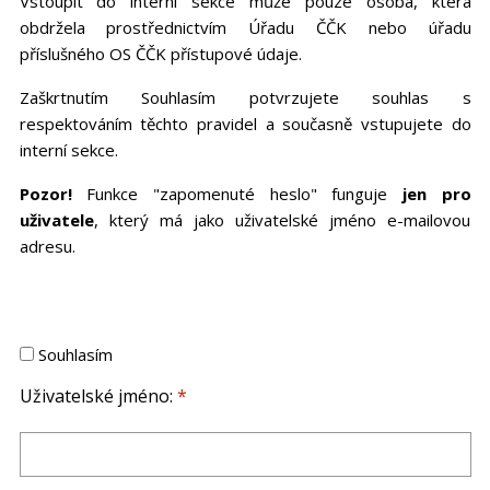
Vstoupit do interní sekce může pouze osoba, která
obdržela prostřednictvím Úřadu ČČK nebo úřadu
příslušného OS ČČK přístupové údaje.
Zaškrtnutím Souhlasím potvrzujete souhlas s
respektováním těchto pravidel a současně vstupujete do
interní sekce.
Pozor!
Funkce "zapomenuté heslo" funguje
jen pro
uživatele
, který má jako uživatelské jméno e-mailovou
adresu.
Souhlasím
Uživatelské jméno:
*