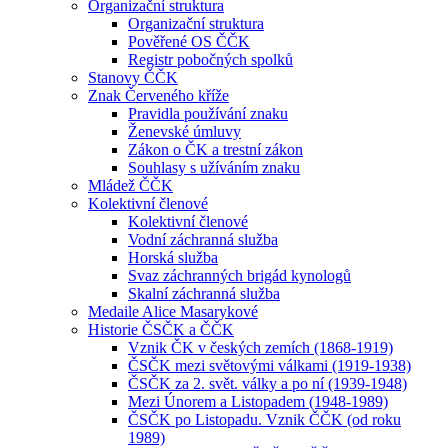
Organizační struktura
Organizační struktura
Pověřené OS ČČK
Registr pobočných spolků
Stanovy ČČK
Znak Červeného kříže
Pravidla používání znaku
Ženevské úmluvy
Zákon o ČK a trestní zákon
Souhlasy s užíváním znaku
Mládež ČČK
Kolektivní členové
Kolektivní členové
Vodní záchranná služba
Horská služba
Svaz záchranných brigád kynologů
Skalní záchranná služba
Medaile Alice Masarykové
Historie ČSČK a ČČK
Vznik ČK v českých zemích (1868-1919)
ČSČK mezi světovými válkami (1919-1938)
ČSČK za 2. svět. války a po ní (1939-1948)
Mezi Únorem a Listopadem (1948-1989)
ČSČK po Listopadu. Vznik ČČK (od roku
1989)