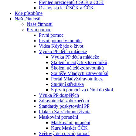
Přehled prezidentů ČSČK a ČČK
Oslavy sta let ČSČK a ČČK
Kde působíme
Naše činnosti
Naše činnosti
První pomoc
První pomoc
První pomoc v mobilu
Videa Když jde o život
Výuka PP dětí a mládeže
Výuka PP dětí a mládeže
Školení mladých zdravotníků
Školení učitelů-zdravotníků
Soutěže Mladých zdravotníků
Portál MladyZdravotnik.cz
Studijní střediska
S první pomocí za dětmi do škol
Výuka PP dospělých
Zdravotnické zabezpečení
Standardy poskytování PP
Plaketa Za záchranu života
Maskování poranění
Maskování poranění
Kurz Maskér ČČK
Světový den první pomoci