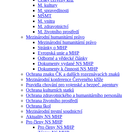
M. kultury
M. spravedlnosti
MŠMT
M. vnitra
M. zdravotnictví
M. životního prostředí
Mezinárodní humanitární právo
Mezinárodní humanitární právo
Stránky o MHP
Evropská unie a MHP
Odborné a vědecké články
Dokumenty vydané NS MHP
Dokumenty k činnosti NS MHP
Ochrana znaku ČK a dalších rozeznávacích znaků
Mezinárodní konference Červeného kříže
Pravidla chování pro vojenské a bezpeč. agentury
Ochrana kulturních statků
Ochrana zdravotnického a humanitárního personálu
Ochrana životního prostředí
Ochrana škol
Mezinárodní trestní soudnictví
Aktuality NS MHP
Pro členy NS MHP
Pro členy NS MHP