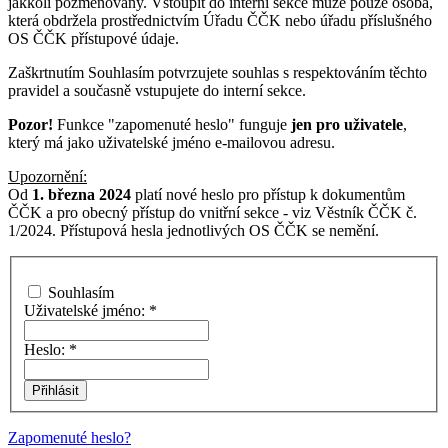
jakkoli pozměňovány. Vstoupit do interní sekce může pouze osoba,
která obdržela prostřednictvím Úřadu ČČK nebo úřadu příslušného
OS ČČK přístupové údaje.
Zaškrtnutím Souhlasím potvrzujete souhlas s respektováním těchto
pravidel a současně vstupujete do interní sekce.
Pozor!
Funkce "zapomenuté heslo" funguje
jen pro uživatele
,
který má jako uživatelské jméno e-mailovou adresu.
Upozornění:
Od
1. března 2024
platí nové heslo pro přístup k dokumentům
ČČK a pro obecný přístup do vnitřní sekce - viz Věstník ČČK č.
1/2024. Přístupová hesla jednotlivých OS ČČK se nemění.
Souhlasím
Uživatelské jméno:
*
Heslo:
*
Zapomenuté heslo?