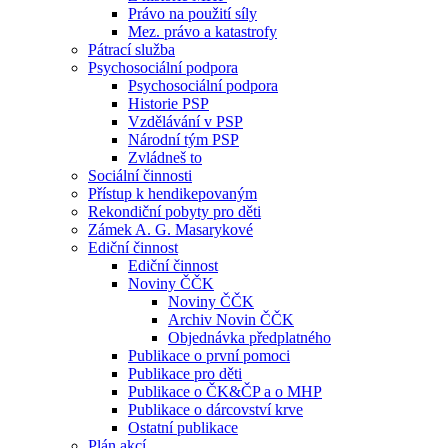
Právo na použití síly
Mez. právo a katastrofy
Pátrací služba
Psychosociální podpora
Psychosociální podpora
Historie PSP
Vzdělávání v PSP
Národní tým PSP
Zvládneš to
Sociální činnosti
Přístup k hendikepovaným
Rekondiční pobyty pro děti
Zámek A. G. Masarykové
Ediční činnost
Ediční činnost
Noviny ČČK
Noviny ČČK
Archiv Novin ČČK
Objednávka předplatného
Publikace o první pomoci
Publikace pro děti
Publikace o ČK&ČP a o MHP
Publikace o dárcovství krve
Ostatní publikace
Plán akcí