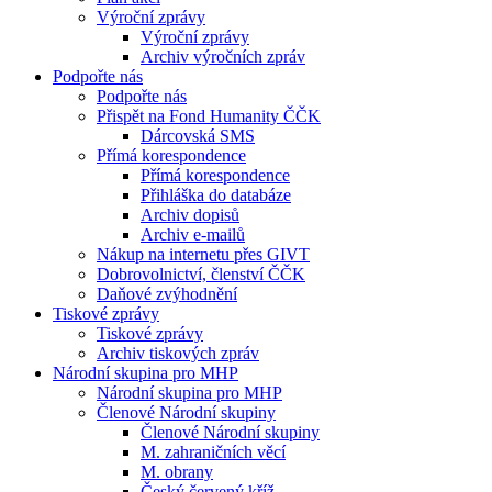
Výroční zprávy
Výroční zprávy
Archiv výročních zpráv
Podpořte nás
Podpořte nás
Přispět na Fond Humanity ČČK
Dárcovská SMS
Přímá korespondence
Přímá korespondence
Přihláška do databáze
Archiv dopisů
Archiv e-mailů
Nákup na internetu přes GIVT
Dobrovolnictví, členství ČČK
Daňové zvýhodnění
Tiskové zprávy
Tiskové zprávy
Archiv tiskových zpráv
Národní skupina pro MHP
Národní skupina pro MHP
Členové Národní skupiny
Členové Národní skupiny
M. zahraničních věcí
M. obrany
Český červený kříž