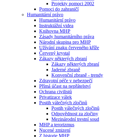
Projekty pomoci 2002
Pomoci do zahraničí
Humanitární právo
Humanitární právo
Instruktážní videa
Knihovna MHP
Zásady humanitárního práva
Národní skupina pro MHP
Užívání znaku červeného kříže
Červený krystal
Zákazy některých zbraní
Zákazy některých zbraní
Jaderné zbraně
Konvenční zbraně - trendy
Zdravotní péče v nebezpečí
Přímá účast na nepřátelství
Ochrana civilistů
Privatizace válek
Postih válečných zločinů
Postih válečných zločinů
Odpovědnost za zločiny
Mezinárodní trestní soud
MHP a terorizmus
Nucené zmizení
Z historie MHP