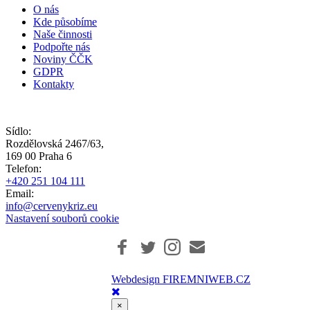
O nás
Kde působíme
Naše činnosti
Podpořte nás
Noviny ČČK
GDPR
Kontakty
Sídlo:
Rozdělovská 2467/63,
169 00 Praha 6
Telefon:
+420 251 104 111
Email:
info@cervenykriz.eu
Nastavení souborů cookie
Webdesign FIREMNIWEB.CZ
×