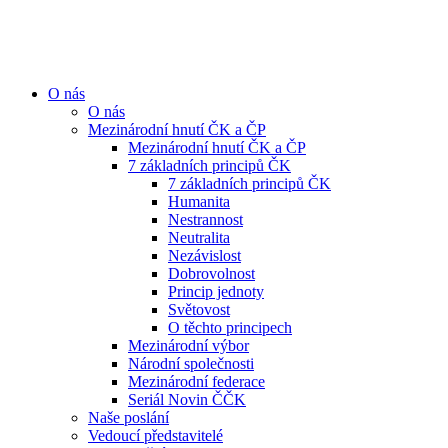
O nás
O nás
Mezinárodní hnutí ČK a ČP
Mezinárodní hnutí ČK a ČP
7 základních principů ČK
7 základních principů ČK
Humanita
Nestrannost
Neutralita
Nezávislost
Dobrovolnost
Princip jednoty
Světovost
O těchto principech
Mezinárodní výbor
Národní společnosti
Mezinárodní federace
Seriál Novin ČČK
Naše poslání
Vedoucí představitelé