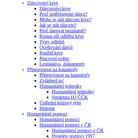
Dárcovství krve
Dárcovství krve
Proč potřebujeme dárce?
Mohu se stát dárcem krve?
Jak se stát dárcem?
Proč darovat bezplatně?
Postup při odběru krve
Typy odběrů
Oceňování dárců
Použití krve
Pracovní volno
Legislativa, dokumenty
Připravenost na katastrofy
Připravenost na katastrofy
Zvládneš to!
Humanitární jednotky
Humanitární jednotky
Struktura HJ ČČK
Ústřední krizový tým
Historie
Humanitární pomoci
Humanitární pomoci
Humanitární pomoci v ČR
Humanitární pomoci v ČR
Projekty pomoci 1997