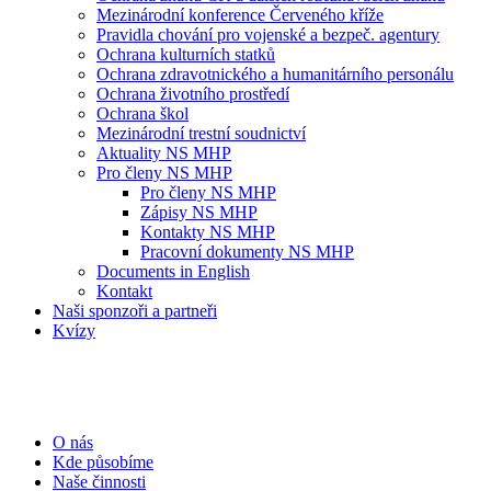
Mezinárodní konference Červeného kříže
Pravidla chování pro vojenské a bezpeč. agentury
Ochrana kulturních statků
Ochrana zdravotnického a humanitárního personálu
Ochrana životního prostředí
Ochrana škol
Mezinárodní trestní soudnictví
Aktuality NS MHP
Pro členy NS MHP
Pro členy NS MHP
Zápisy NS MHP
Kontakty NS MHP
Pracovní dokumenty NS MHP
Documents in English
Kontakt
Naši sponzoři a partneři
Kvízy
O nás
Kde působíme
Naše činnosti