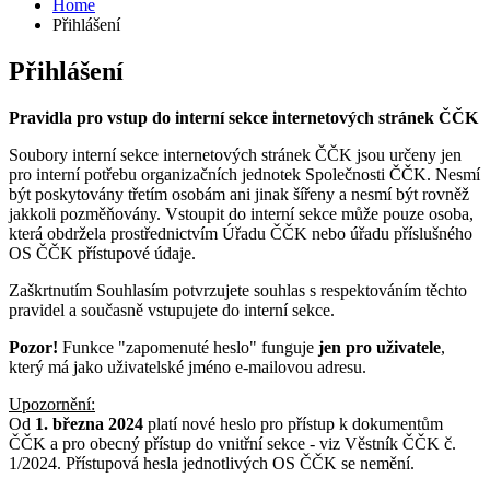
Home
Přihlášení
Přihlášení
Pravidla pro vstup do interní sekce internetových stránek ČČK
Soubory interní sekce internetových stránek ČČK jsou určeny jen
pro interní potřebu organizačních jednotek Společnosti ČČK. Nesmí
být poskytovány třetím osobám ani jinak šířeny a nesmí být rovněž
jakkoli pozměňovány. Vstoupit do interní sekce může pouze osoba,
která obdržela prostřednictvím Úřadu ČČK nebo úřadu příslušného
OS ČČK přístupové údaje.
Zaškrtnutím Souhlasím potvrzujete souhlas s respektováním těchto
pravidel a současně vstupujete do interní sekce.
Pozor!
Funkce "zapomenuté heslo" funguje
jen pro uživatele
,
který má jako uživatelské jméno e-mailovou adresu.
Upozornění:
Od
1. března 2024
platí nové heslo pro přístup k dokumentům
ČČK a pro obecný přístup do vnitřní sekce - viz Věstník ČČK č.
1/2024. Přístupová hesla jednotlivých OS ČČK se nemění.