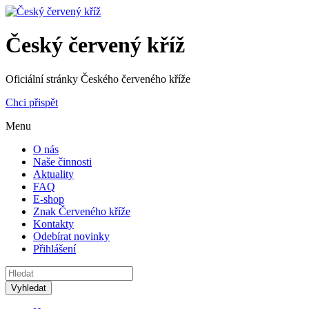
Český červený kříž
Oficiální stránky Českého červeného kříže
Chci přispět
Menu
O nás
Naše činnosti
Aktuality
FAQ
E-shop
Znak Červeného kříže
Kontakty
Odebírat novinky
Přihlášení