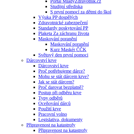
Portál MladyZdravotnik.cz
Studijní střediska
S první pomocí za dětmi do škol
Výuka PP dospělých
Zdravotnické zabezpečení
Standardy poskytování PP
Plaketa Za záchranu života
Maskování poranění
Maskování poranění
Kurz Maskér ČČK
Světový den první pomoci
Dárcovství krve
Dárcovství krve
Proč potřebujeme dárce?
Mohu se stát dárcem krve?
Jak se stát dárcem?
Proč darovat bezplatně?
Postup při odběru krve
Typy odběrů
Oceňování dárců
Použití krve
Pracovní volno
Legislativa, dokumenty
Připravenost na katastrofy
Připravenost na katastrofy