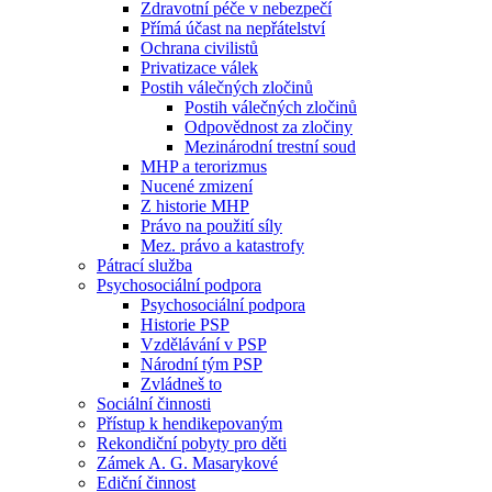
Zdravotní péče v nebezpečí
Přímá účast na nepřátelství
Ochrana civilistů
Privatizace válek
Postih válečných zločinů
Postih válečných zločinů
Odpovědnost za zločiny
Mezinárodní trestní soud
MHP a terorizmus
Nucené zmizení
Z historie MHP
Právo na použití síly
Mez. právo a katastrofy
Pátrací služba
Psychosociální podpora
Psychosociální podpora
Historie PSP
Vzdělávání v PSP
Národní tým PSP
Zvládneš to
Sociální činnosti
Přístup k hendikepovaným
Rekondiční pobyty pro děti
Zámek A. G. Masarykové
Ediční činnost