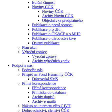
Ediční činnost
Noviny ČČK
Noviny ČČK
Archiv Novin ČČK
Objednávka předplatného
Publikace o první pomoci
Publikace pro děti
Publikace o ČK&ČP a o MHP
Publikace o dárcovství krve
Ostatní publikace
Plán akcí
Výroční zprávy
Výroční zprávy
Archiv výročních zpráv
Podpořte nás
Podpořte nás
Přispět na Fond Humanity ČČK
Dárcovská SMS
Přímá korespondence
Přímá korespondence
Přihláška do databáze
Archiv dopisů
Archiv e-mailů
Nákup na internetu přes GIVT
Dobrovolnictví, členství ČČK