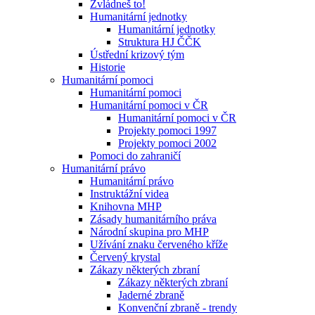
Zvládneš to!
Humanitární jednotky
Humanitární jednotky
Struktura HJ ČČK
Ústřední krizový tým
Historie
Humanitární pomoci
Humanitární pomoci
Humanitární pomoci v ČR
Humanitární pomoci v ČR
Projekty pomoci 1997
Projekty pomoci 2002
Pomoci do zahraničí
Humanitární právo
Humanitární právo
Instruktážní videa
Knihovna MHP
Zásady humanitárního práva
Národní skupina pro MHP
Užívání znaku červeného kříže
Červený krystal
Zákazy některých zbraní
Zákazy některých zbraní
Jaderné zbraně
Konvenční zbraně - trendy