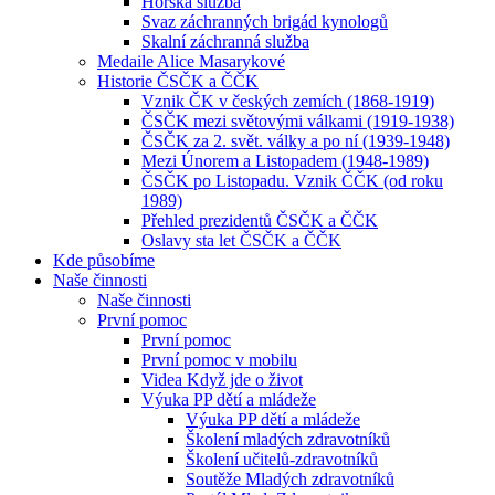
Horská služba
Svaz záchranných brigád kynologů
Skalní záchranná služba
Medaile Alice Masarykové
Historie ČSČK a ČČK
Vznik ČK v českých zemích (1868-1919)
ČSČK mezi světovými válkami (1919-1938)
ČSČK za 2. svět. války a po ní (1939-1948)
Mezi Únorem a Listopadem (1948-1989)
ČSČK po Listopadu. Vznik ČČK (od roku
1989)
Přehled prezidentů ČSČK a ČČK
Oslavy sta let ČSČK a ČČK
Kde působíme
Naše činnosti
Naše činnosti
První pomoc
První pomoc
První pomoc v mobilu
Videa Když jde o život
Výuka PP dětí a mládeže
Výuka PP dětí a mládeže
Školení mladých zdravotníků
Školení učitelů-zdravotníků
Soutěže Mladých zdravotníků