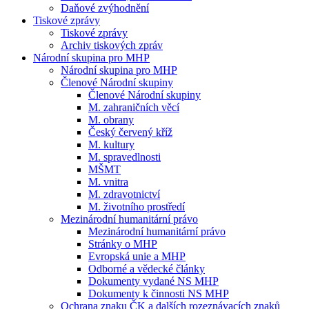
Daňové zvýhodnění
Tiskové zprávy
Tiskové zprávy
Archiv tiskových zpráv
Národní skupina pro MHP
Národní skupina pro MHP
Členové Národní skupiny
Členové Národní skupiny
M. zahraničních věcí
M. obrany
Český červený kříž
M. kultury
M. spravedlnosti
MŠMT
M. vnitra
M. zdravotnictví
M. životního prostředí
Mezinárodní humanitární právo
Mezinárodní humanitární právo
Stránky o MHP
Evropská unie a MHP
Odborné a vědecké články
Dokumenty vydané NS MHP
Dokumenty k činnosti NS MHP
Ochrana znaku ČK a dalších rozeznávacích znaků