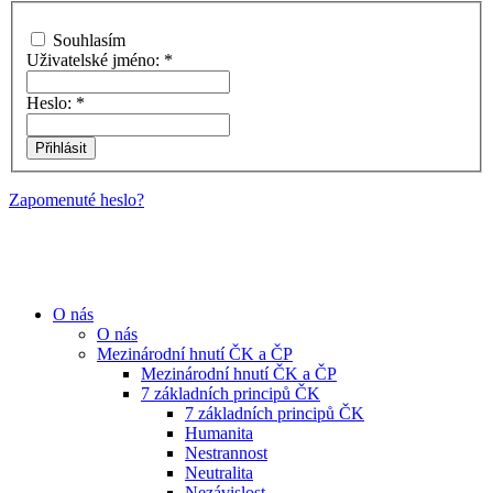
Souhlasím
Uživatelské jméno:
*
Heslo:
*
Zapomenuté heslo?
O nás
O nás
Mezinárodní hnutí ČK a ČP
Mezinárodní hnutí ČK a ČP
7 základních principů ČK
7 základních principů ČK
Humanita
Nestrannost
Neutralita
Nezávislost