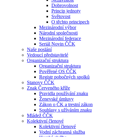
Dobrovolnost
Princip jednoty
Světovost
O těchto principech
Mezinárodní výbor
Národní společnosti
Mezinárodní federace
Seriál Novin ČČK
Naše poslání
Vedoucí představitelé
Organizační struktura
Organizační struktura
Pověřené OS ČČK
Registr pobočných spolků
Stanovy ČČK
Znak Červeného kříže
Pravidla používání znaku
Ženevské úmluvy
Zákon o ČK a trestní zákon
Souhlasy s užíváním znaku
Mládež ČČK
Kolektivní členové
Kolektivní členové
Vodní záchranná služba