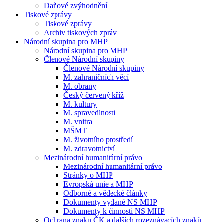
Daňové zvýhodnění
Tiskové zprávy
Tiskové zprávy
Archiv tiskových zpráv
Národní skupina pro MHP
Národní skupina pro MHP
Členové Národní skupiny
Členové Národní skupiny
M. zahraničních věcí
M. obrany
Český červený kříž
M. kultury
M. spravedlnosti
M. vnitra
MŠMT
M. životního prostředí
M. zdravotnictví
Mezinárodní humanitární právo
Mezinárodní humanitární právo
Stránky o MHP
Evropská unie a MHP
Odborné a vědecké články
Dokumenty vydané NS MHP
Dokumenty k činnosti NS MHP
Ochrana znaku ČK a dalších rozeznávacích znaků