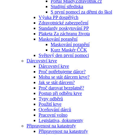
Portál MladyZdravotnik.cz
Studijní střediska
S první pomocí za dětmi do škol
Výuka PP dospělých
Zdravotnické zabezpečení
Standardy poskytování PP
Plaketa Za záchranu života
Maskování poranění
Maskování poranění
Kurz Maskér ČČK
Světový den první pomoci
Dárcovství krve
Dárcovství krve
Proč potřebujeme dárce?
Mohu se stát dárcem krve?
Jak se stát dárcem?
Proč darovat bezplatně?
Postup při odběru krve
Typy odběrů
Použití krve
Oceňování dárců
Pracovní volno
Legislativa, dokumenty
Připravenost na katastrofy
Připravenost na katastrofy