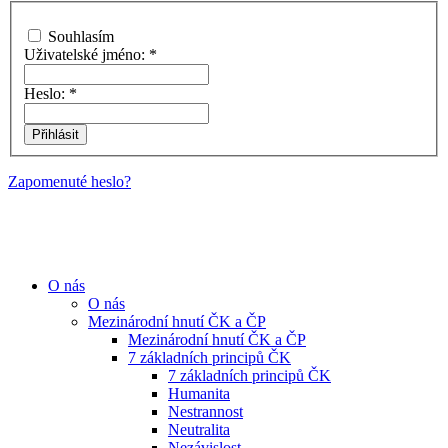
Souhlasím
Uživatelské jméno:
*
Heslo:
*
Zapomenuté heslo?
O nás
O nás
Mezinárodní hnutí ČK a ČP
Mezinárodní hnutí ČK a ČP
7 základních principů ČK
7 základních principů ČK
Humanita
Nestrannost
Neutralita
Nezávislost