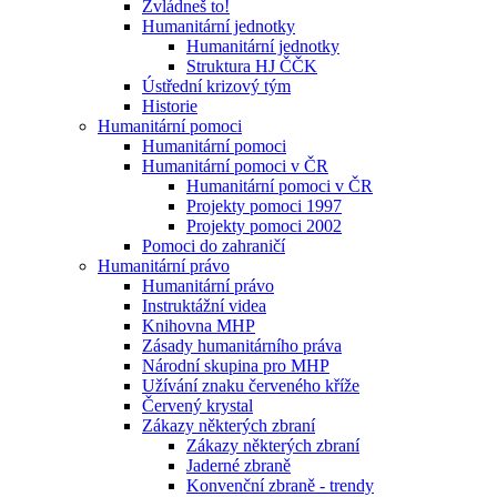
Zvládneš to!
Humanitární jednotky
Humanitární jednotky
Struktura HJ ČČK
Ústřední krizový tým
Historie
Humanitární pomoci
Humanitární pomoci
Humanitární pomoci v ČR
Humanitární pomoci v ČR
Projekty pomoci 1997
Projekty pomoci 2002
Pomoci do zahraničí
Humanitární právo
Humanitární právo
Instruktážní videa
Knihovna MHP
Zásady humanitárního práva
Národní skupina pro MHP
Užívání znaku červeného kříže
Červený krystal
Zákazy některých zbraní
Zákazy některých zbraní
Jaderné zbraně
Konvenční zbraně - trendy