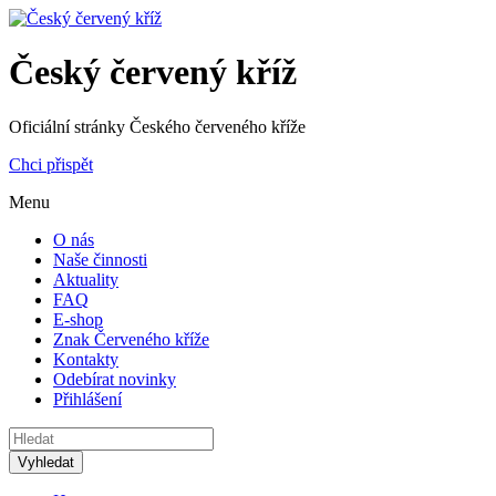
Český červený kříž
Oficiální stránky Českého červeného kříže
Chci přispět
Menu
O nás
Naše činnosti
Aktuality
FAQ
E-shop
Znak Červeného kříže
Kontakty
Odebírat novinky
Přihlášení