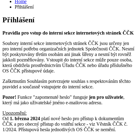
Home
Přihlášení
Přihlášení
Pravidla pro vstup do interní sekce internetových stránek ČČK
Soubory interní sekce internetových stránek ČČK jsou určeny jen
pro interní potřebu organizačních jednotek Společnosti ČČK. Nesmí
být poskytovány třetím osobám ani jinak šířeny a nesmí být rovněž
jakkoli pozměňovány. Vstoupit do interní sekce může pouze osoba,
která obdržela prostřednictvím Úřadu ČČK nebo úřadu příslušného
OS ČČK přístupové údaje.
Zaškrtnutím Souhlasím potvrzujete souhlas s respektováním těchto
pravidel a současně vstupujete do interní sekce.
Pozor!
Funkce "zapomenuté heslo" funguje
jen pro uživatele
,
který má jako uživatelské jméno e-mailovou adresu.
Upozornění:
Od
1. března 2024
platí nové heslo pro přístup k dokumentům
ČČK a pro obecný přístup do vnitřní sekce - viz Věstník ČČK č.
1/2024. Přístupová hesla jednotlivých OS ČČK se nemění.