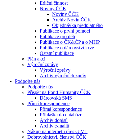
Ediční činnost
Noviny ČČK
Noviny ČČK
Archiv Novin ČČK
Objednávka předplatného
Publikace o první pomoci
Publikace pro děti
Publikace o ČK&ČP a o MHP
Publikace o dárcovství krve
Ostatní publikace
Plán akcí
Výroční zprávy
Výroční zprávy
Archiv výročních zpráv
Podpořte nás
Podpořte nás
Přispět na Fond Humanity ČČK
Dárcovská SMS
Přímá korespondence
Přímá korespondence
Přihláška do databáze
Archiv dopisů
Archiv e-mailů
Nákup na internetu přes GIVT
Dobrovolnictví, členství ČČK