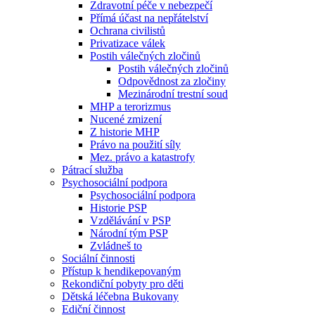
Zdravotní péče v nebezpečí
Přímá účast na nepřátelství
Ochrana civilistů
Privatizace válek
Postih válečných zločinů
Postih válečných zločinů
Odpovědnost za zločiny
Mezinárodní trestní soud
MHP a terorizmus
Nucené zmizení
Z historie MHP
Právo na použití síly
Mez. právo a katastrofy
Pátrací služba
Psychosociální podpora
Psychosociální podpora
Historie PSP
Vzdělávání v PSP
Národní tým PSP
Zvládneš to
Sociální činnosti
Přístup k hendikepovaným
Rekondiční pobyty pro děti
Dětská léčebna Bukovany
Ediční činnost