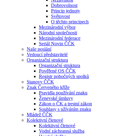
Dobrovolnost
Princip jednoty
Světovost
O těchto principech
Mezinárodní výbor
Národní společnosti
Mezinárodní federace
Seriál Novin ČČK
Naše poslání
Vedoucí představitelé
Organizační struktura
Organizační struktura
Pověřené OS ČČK
Registr pobočných spolků
Stanovy ČČK
Znak Červeného kříže
Pravidla používání znaku
Ženevské úmluvy
Zákon o ČK a trestní zákon
Souhlasy s užíváním znaku
Mládež ČČK
Kolektivní členové
Kolektivní členové
Vodní záchranná služba