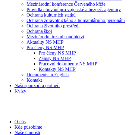
Mezinárodní konference Červeného kříže
Pravidla chování pro vojenské a bezpeč. agentury
Ochrana kulturních statků
Ochrana zdravotnického a humanitárního personálu
Ochrana životního prostředí
Ochrana škol
Mezinárodní trestní soudnictví
Aktuality NS MHP
Pro členy NS MHP
Pro členy NS MHP
Zápisy NS MHP
Pracovní dokumenty NS MHP
Kontakty NS MHP
Documents in English
Kontakt
Naši sponzoři a partneři
Kvízy
O nás
Kde působíme
Naše činnosti