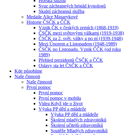
Horská služba
Svaz záchranných brigád kynologů
Skalní záchranná služba
Medaile Alice Masarykové
Historie ČSČK a ČČK
Vznik ČK v českých zemích (1868-1919)
ČSČK mezi světovými válkami (1919-1938)
ČSČK za 2. svět. války a po ní (1939-1948)
Mezi Únorem a Listopadem (1948-1989)
ČSČK po Listopadu. Vznik ČČK (od roku
1989)
Přehled prezidentů ČSČK a ČČK
Oslavy sta let ČSČK a ČČK
Kde působíme
Naše činnosti
Naše činnosti
První pomoc
První pomoc
První pomoc v mobilu
Videa Když jde o život
Výuka PP dětí a mládeže
Výuka PP dětí a mládeže
Školení mladých zdravotníků
Školení učitelů-zdravotníků
Soutěže Mladých zdravotníků