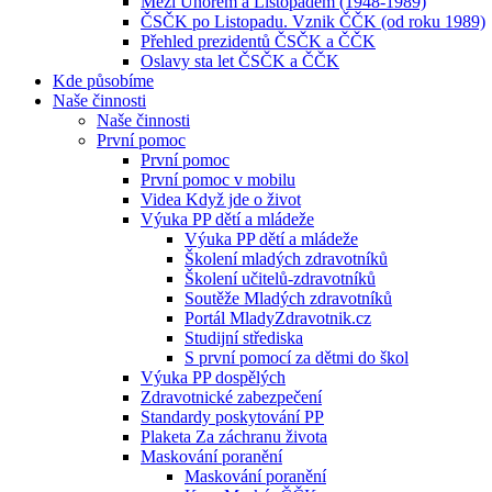
Mezi Únorem a Listopadem (1948-1989)
ČSČK po Listopadu. Vznik ČČK (od roku 1989)
Přehled prezidentů ČSČK a ČČK
Oslavy sta let ČSČK a ČČK
Kde působíme
Naše činnosti
Naše činnosti
První pomoc
První pomoc
První pomoc v mobilu
Videa Když jde o život
Výuka PP dětí a mládeže
Výuka PP dětí a mládeže
Školení mladých zdravotníků
Školení učitelů-zdravotníků
Soutěže Mladých zdravotníků
Portál MladyZdravotnik.cz
Studijní střediska
S první pomocí za dětmi do škol
Výuka PP dospělých
Zdravotnické zabezpečení
Standardy poskytování PP
Plaketa Za záchranu života
Maskování poranění
Maskování poranění