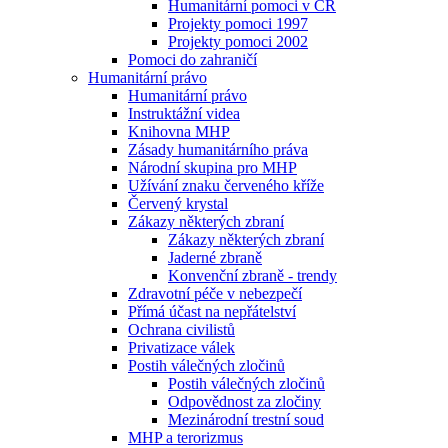
Humanitární pomoci v ČR
Projekty pomoci 1997
Projekty pomoci 2002
Pomoci do zahraničí
Humanitární právo
Humanitární právo
Instruktážní videa
Knihovna MHP
Zásady humanitárního práva
Národní skupina pro MHP
Užívání znaku červeného kříže
Červený krystal
Zákazy některých zbraní
Zákazy některých zbraní
Jaderné zbraně
Konvenční zbraně - trendy
Zdravotní péče v nebezpečí
Přímá účast na nepřátelství
Ochrana civilistů
Privatizace válek
Postih válečných zločinů
Postih válečných zločinů
Odpovědnost za zločiny
Mezinárodní trestní soud
MHP a terorizmus