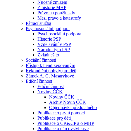
Nucené zmizení
Z historie MHP
Právo na použití síly
Mez. právo a katastrofy
Pátrací služba
Psychosociální podpora
Psychosociální podpora
Historie PSP
Vzdělávání v PSP
Národní tým PSP
Zvládneš to
Sociální činnosti
Přístup k hendikepovaným
Rekondiční pobyty pro děti
Zámek A. G. Masarykové
Ediční činnost
Ediční činnost
Noviny ČČK
Noviny ČČK
Archiv Novin ČČK
Objednávka předplatného
Publikace o první pomoci
Publikace pro děti
Publikace o ČK&ČP a o MHP
Publikace o dárcovství krve