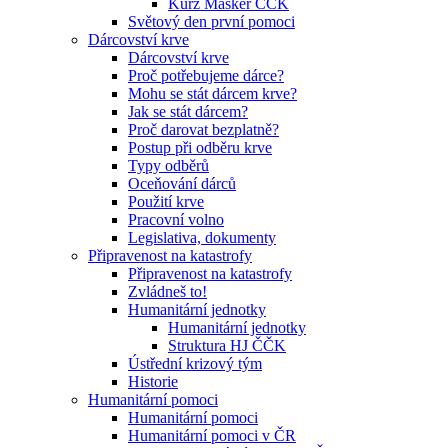
Kurz Maskér ČČK
Světový den první pomoci
Dárcovství krve
Dárcovství krve
Proč potřebujeme dárce?
Mohu se stát dárcem krve?
Jak se stát dárcem?
Proč darovat bezplatně?
Postup při odběru krve
Typy odběrů
Oceňování dárců
Použití krve
Pracovní volno
Legislativa, dokumenty
Připravenost na katastrofy
Připravenost na katastrofy
Zvládneš to!
Humanitární jednotky
Humanitární jednotky
Struktura HJ ČČK
Ústřední krizový tým
Historie
Humanitární pomoci
Humanitární pomoci
Humanitární pomoci v ČR