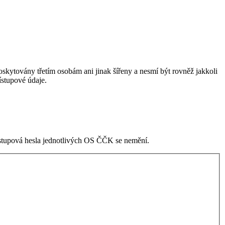
skytovány třetím osobám ani jinak šířeny a nesmí být rovněž jakkoli
stupové údaje.
ístupová hesla jednotlivých OS ČČK se nemění.