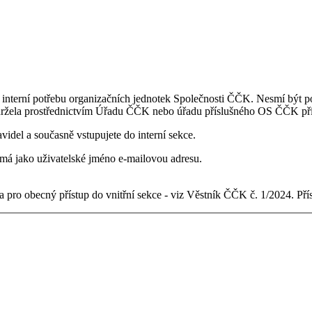
 interní potřebu organizačních jednotek Společnosti ČČK. Nesmí být po
držela prostřednictvím Úřadu ČČK nebo úřadu příslušného OS ČČK pří
videl a současně vstupujete do interní sekce.
ý má jako uživatelské jméno e-mailovou adresu.
 pro obecný přístup do vnitřní sekce - viz Věstník ČČK č. 1/2024. Př