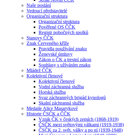
Naše poslání
Vedoucí představitelé
Organizační struktura
Organizační struktura
Pověřené OS ČČK
Registr pobočných spolků
Stanovy ČČK
Znak Červeného kříže
Pravidla používání znaku
Ženevské úmluvy
Zákon o ČK a trestní zákon
Souhlasy s užíváním znaku
Mládež ČČK
Kolektivní členové
Kolektivní členové
Vodní záchranná služba
Horská služba
Svaz záchranných brigád kynologů
Skalní záchranná služba
Medaile Alice Masarykové
Historie ČSČK a ČČK
Vznik ČK v českých zemích (1868-1919)
ČSČK mezi světovými válkami (1919-1938)
ČSČK za 2. svět. války a po ní (1939-1948)