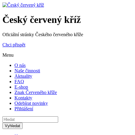
Český červený kříž
Oficiální stránky Českého červeného kříže
Chci přispět
Menu
O nás
Naše činnosti
Aktuality
FAQ
E-shop
Znak Červeného kříže
Kontakty
Odebírat novinky
Přihlášení