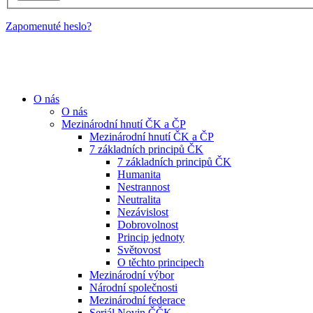
Zapomenuté heslo?
O nás
O nás
Mezinárodní hnutí ČK a ČP
Mezinárodní hnutí ČK a ČP
7 základních principů ČK
7 základních principů ČK
Humanita
Nestrannost
Neutralita
Nezávislost
Dobrovolnost
Princip jednoty
Světovost
O těchto principech
Mezinárodní výbor
Národní společnosti
Mezinárodní federace
Seriál Novin ČČK