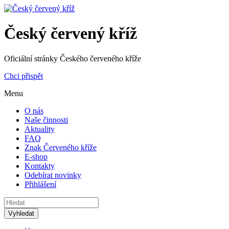
Český červený kříž
Oficiální stránky Českého červeného kříže
Chci přispět
Menu
O nás
Naše činnosti
Aktuality
FAQ
Znak Červeného kříže
E-shop
Kontakty
Odebírat novinky
Přihlášení