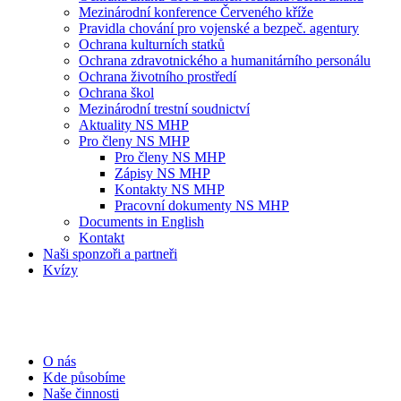
Mezinárodní konference Červeného kříže
Pravidla chování pro vojenské a bezpeč. agentury
Ochrana kulturních statků
Ochrana zdravotnického a humanitárního personálu
Ochrana životního prostředí
Ochrana škol
Mezinárodní trestní soudnictví
Aktuality NS MHP
Pro členy NS MHP
Pro členy NS MHP
Zápisy NS MHP
Kontakty NS MHP
Pracovní dokumenty NS MHP
Documents in English
Kontakt
Naši sponzoři a partneři
Kvízy
O nás
Kde působíme
Naše činnosti