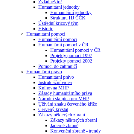
Zvládneš to!
Humanitární jednotky
Humanitární jednotky
Struktura HJ ČČK
Ústřední krizový tým
Historie
Humanitární pomoci
Humanitární pomoci
Humanitární pomoci v ČR
Humanitární pomoci v ČR
Projekty pomoci 1997
Projekty pomoci 2002
Pomoci do zahraničí
Humanitární právo
Humanitární právo
Instruktážní videa
Knihovna MHP
Zásady humanitárního práva
Národní skupina pro MHP
Užívání znaku červeného kříže
Červený krystal
Zákazy některých zbraní
Zákazy některých zbraní
Jaderné zbraně
Konvenční zbraně - trendy