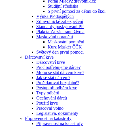
Portál MladyZdravotnik.cz
Studijní střediska
S první pomocí za dětmi do škol
Výuka PP dospělých
Zdravotnické zabezpečení
Standardy poskytování PP
Plaketa Za záchranu života
Maskování poranění
Maskování poranění
Kurz Maskér ČČK
Světový den první pomoci
Dárcovství krve
Dárcovství krve
Proč potřebujeme dárce?
Mohu se stát dárcem krve?
Jak se stát dárcem?
Proč darovat bezplatně?
Postup při odběru krve
Typy odběrů
Oceňování dárců
Použití krve
Pracovní volno
Legislativa, dokumenty
Připravenost na katastrofy
Připravenost na katastrofy