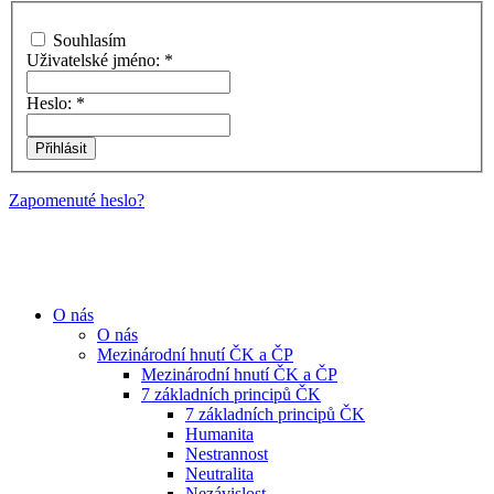
Souhlasím
Uživatelské jméno:
*
Heslo:
*
Zapomenuté heslo?
O nás
O nás
Mezinárodní hnutí ČK a ČP
Mezinárodní hnutí ČK a ČP
7 základních principů ČK
7 základních principů ČK
Humanita
Nestrannost
Neutralita
Nezávislost