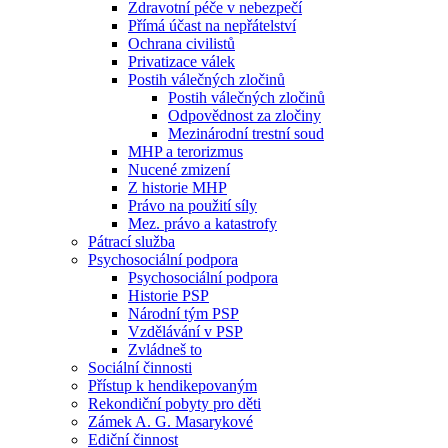
Zdravotní péče v nebezpečí
Přímá účast na nepřátelství
Ochrana civilistů
Privatizace válek
Postih válečných zločinů
Postih válečných zločinů
Odpovědnost za zločiny
Mezinárodní trestní soud
MHP a terorizmus
Nucené zmizení
Z historie MHP
Právo na použití síly
Mez. právo a katastrofy
Pátrací služba
Psychosociální podpora
Psychosociální podpora
Historie PSP
Národní tým PSP
Vzdělávání v PSP
Zvládneš to
Sociální činnosti
Přístup k hendikepovaným
Rekondiční pobyty pro děti
Zámek A. G. Masarykové
Ediční činnost