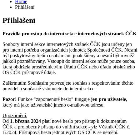
Home
Přihlášení
Přihlášení
Pravidla pro vstup do interní sekce internetových stránek ČČK
Soubory interní sekce internetových stránek ČČK jsou určeny jen
pro interní potřebu organizačních jednotek Společnosti ČČK. Nesmí
být poskytovány třetím osobám ani jinak šířeny a nesmí být rovněž
jakkoli pozměňovány. Vstoupit do interní sekce může pouze osoba,
která obdržela prostřednictvím Úřadu ČČK nebo úřadu příslušného
OS ČČK přístupové údaje.
Zaškrtnutím Souhlasím potvrzujete souhlas s respektováním těchto
pravidel a současně vstupujete do interní sekce.
Pozor!
Funkce "zapomenuté heslo" funguje
jen pro uživatele
,
který má jako uživatelské jméno e-mailovou adresu.
Upozornění:
Od
1. března 2024
platí nové heslo pro přístup k dokumentům
ČČK a pro obecný přístup do vnitřní sekce - viz Věstník ČČK č.
1/2024. Přístupová hesla jednotlivých OS ČČK se nemění.