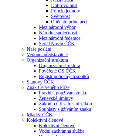
Dobrovolnost
Princip jednoty
Světovost
O těchto principech
Mezinárodní výbor
Národní společnosti
Mezinárodní federace
Seriál Novin ČČK
Naše poslání
Vedoucí představitelé
Organizační struktura
Organizační struktura
Pověřené OS ČČK
Registr pobočných spolků
Stanovy ČČK
Znak Červeného kříže
Pravidla používání znaku
Ženevské úmluvy
Zákon o ČK a trestní zákon
Souhlasy s užíváním znaku
Mládež ČČK
Kolektivní členové
Kolektivní členové
Vodní záchranná služba