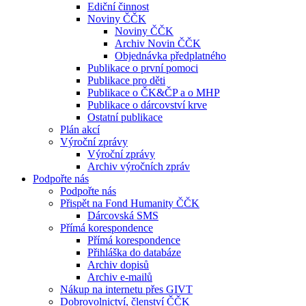
Ediční činnost
Noviny ČČK
Noviny ČČK
Archiv Novin ČČK
Objednávka předplatného
Publikace o první pomoci
Publikace pro děti
Publikace o ČK&ČP a o MHP
Publikace o dárcovství krve
Ostatní publikace
Plán akcí
Výroční zprávy
Výroční zprávy
Archiv výročních zpráv
Podpořte nás
Podpořte nás
Přispět na Fond Humanity ČČK
Dárcovská SMS
Přímá korespondence
Přímá korespondence
Přihláška do databáze
Archiv dopisů
Archiv e-mailů
Nákup na internetu přes GIVT
Dobrovolnictví, členství ČČK