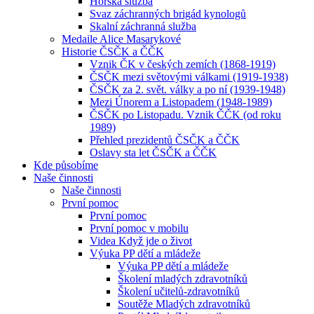
Horská služba
Svaz záchranných brigád kynologů
Skalní záchranná služba
Medaile Alice Masarykové
Historie ČSČK a ČČK
Vznik ČK v českých zemích (1868-1919)
ČSČK mezi světovými válkami (1919-1938)
ČSČK za 2. svět. války a po ní (1939-1948)
Mezi Únorem a Listopadem (1948-1989)
ČSČK po Listopadu. Vznik ČČK (od roku
1989)
Přehled prezidentů ČSČK a ČČK
Oslavy sta let ČSČK a ČČK
Kde působíme
Naše činnosti
Naše činnosti
První pomoc
První pomoc
První pomoc v mobilu
Videa Když jde o život
Výuka PP dětí a mládeže
Výuka PP dětí a mládeže
Školení mladých zdravotníků
Školení učitelů-zdravotníků
Soutěže Mladých zdravotníků