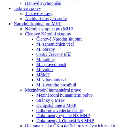
Daňové zvýhodnění
Tiskové zprávy
Tiskové zprávy
Archiv tiskových zpráv
Národní skupina pro MHP
Národní skupina pro MHP
Členové Národní skupiny
Členové Národní skupiny
M. zahraničních věcí
M. obrany
Český červený kříž
M. kultury
M. spravedlnosti
M. vnitra
MŠMT
M. zdravotnictví
M. životního prostředí
Mezinárodní humanitární právo
Mezinárodní humanitární právo
Stránky o MHP
Evropská unie a MHP
Odborné a vědecké články
Dokumenty vydané NS MHP
Dokumenty k činnosti NS MHP
Ochrana znaku ČK a dalších rozeznávacích znaků