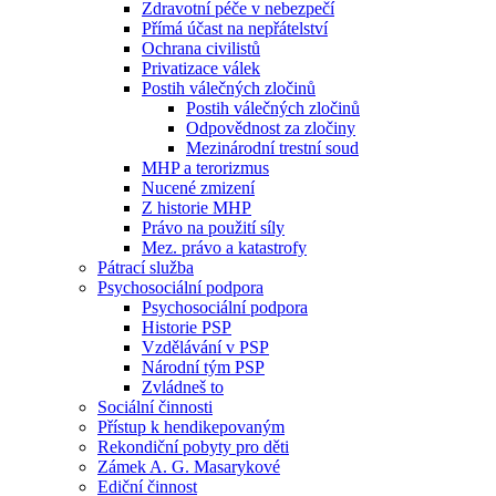
Zdravotní péče v nebezpečí
Přímá účast na nepřátelství
Ochrana civilistů
Privatizace válek
Postih válečných zločinů
Postih válečných zločinů
Odpovědnost za zločiny
Mezinárodní trestní soud
MHP a terorizmus
Nucené zmizení
Z historie MHP
Právo na použití síly
Mez. právo a katastrofy
Pátrací služba
Psychosociální podpora
Psychosociální podpora
Historie PSP
Vzdělávání v PSP
Národní tým PSP
Zvládneš to
Sociální činnosti
Přístup k hendikepovaným
Rekondiční pobyty pro děti
Zámek A. G. Masarykové
Ediční činnost