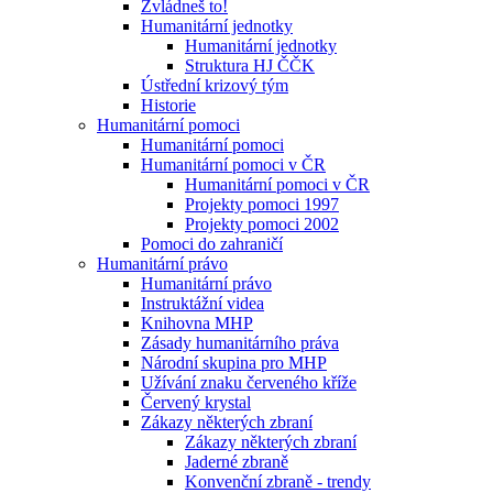
Zvládneš to!
Humanitární jednotky
Humanitární jednotky
Struktura HJ ČČK
Ústřední krizový tým
Historie
Humanitární pomoci
Humanitární pomoci
Humanitární pomoci v ČR
Humanitární pomoci v ČR
Projekty pomoci 1997
Projekty pomoci 2002
Pomoci do zahraničí
Humanitární právo
Humanitární právo
Instruktážní videa
Knihovna MHP
Zásady humanitárního práva
Národní skupina pro MHP
Užívání znaku červeného kříže
Červený krystal
Zákazy některých zbraní
Zákazy některých zbraní
Jaderné zbraně
Konvenční zbraně - trendy