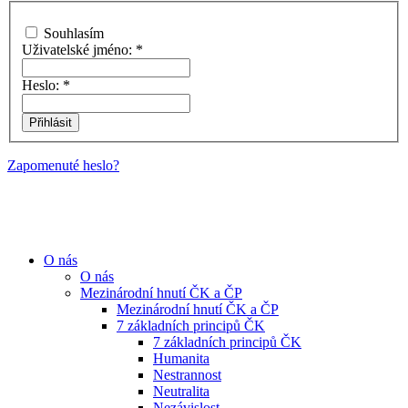
Souhlasím
Uživatelské jméno:
*
Heslo:
*
Zapomenuté heslo?
O nás
O nás
Mezinárodní hnutí ČK a ČP
Mezinárodní hnutí ČK a ČP
7 základních principů ČK
7 základních principů ČK
Humanita
Nestrannost
Neutralita
Nezávislost