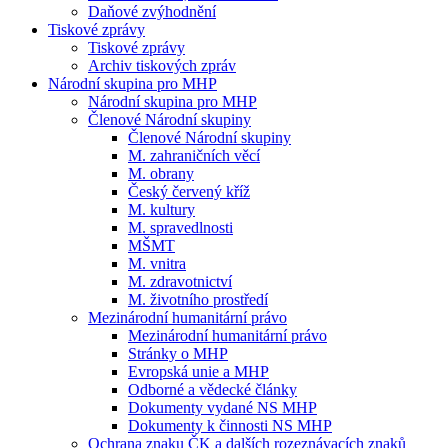
Daňové zvýhodnění
Tiskové zprávy
Tiskové zprávy
Archiv tiskových zpráv
Národní skupina pro MHP
Národní skupina pro MHP
Členové Národní skupiny
Členové Národní skupiny
M. zahraničních věcí
M. obrany
Český červený kříž
M. kultury
M. spravedlnosti
MŠMT
M. vnitra
M. zdravotnictví
M. životního prostředí
Mezinárodní humanitární právo
Mezinárodní humanitární právo
Stránky o MHP
Evropská unie a MHP
Odborné a vědecké články
Dokumenty vydané NS MHP
Dokumenty k činnosti NS MHP
Ochrana znaku ČK a dalších rozeznávacích znaků