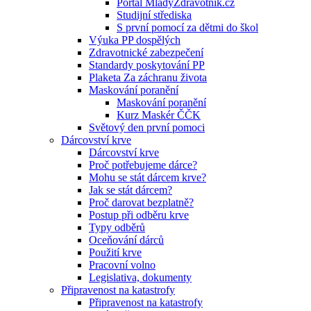
Portál MladyZdravotnik.cz
Studijní střediska
S první pomocí za dětmi do škol
Výuka PP dospělých
Zdravotnické zabezpečení
Standardy poskytování PP
Plaketa Za záchranu života
Maskování poranění
Maskování poranění
Kurz Maskér ČČK
Světový den první pomoci
Dárcovství krve
Dárcovství krve
Proč potřebujeme dárce?
Mohu se stát dárcem krve?
Jak se stát dárcem?
Proč darovat bezplatně?
Postup při odběru krve
Typy odběrů
Oceňování dárců
Použití krve
Pracovní volno
Legislativa, dokumenty
Připravenost na katastrofy
Připravenost na katastrofy