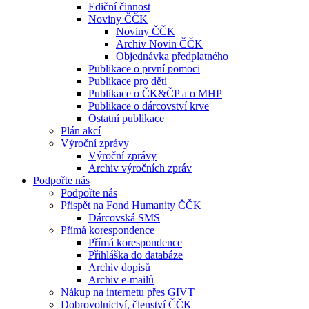
Ediční činnost
Noviny ČČK
Noviny ČČK
Archiv Novin ČČK
Objednávka předplatného
Publikace o první pomoci
Publikace pro děti
Publikace o ČK&ČP a o MHP
Publikace o dárcovství krve
Ostatní publikace
Plán akcí
Výroční zprávy
Výroční zprávy
Archiv výročních zpráv
Podpořte nás
Podpořte nás
Přispět na Fond Humanity ČČK
Dárcovská SMS
Přímá korespondence
Přímá korespondence
Přihláška do databáze
Archiv dopisů
Archiv e-mailů
Nákup na internetu přes GIVT
Dobrovolnictví, členství ČČK