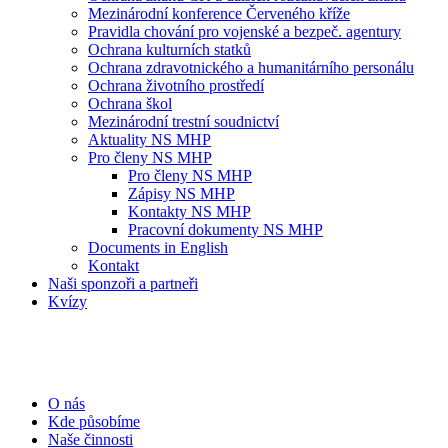
Mezinárodní konference Červeného kříže
Pravidla chování pro vojenské a bezpeč. agentury
Ochrana kulturních statků
Ochrana zdravotnického a humanitárního personálu
Ochrana životního prostředí
Ochrana škol
Mezinárodní trestní soudnictví
Aktuality NS MHP
Pro členy NS MHP
Pro členy NS MHP
Zápisy NS MHP
Kontakty NS MHP
Pracovní dokumenty NS MHP
Documents in English
Kontakt
Naši sponzoři a partneři
Kvízy
O nás
Kde působíme
Naše činnosti