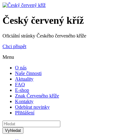
Český červený kříž
Oficiální stránky Českého červeného kříže
Chci přispět
Menu
O nás
Naše činnosti
Aktuality
FAQ
E-shop
Znak Červeného kříže
Kontakty
Odebírat novinky
Přihlášení