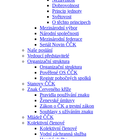
Dobrovolnost
Princip jednoty
Světovost
O těchto principech
Mezinárodní výbor
Národní společnosti
Mezinárodní federace
Seriál Novin ČČK
Naše poslání
Vedoucí představitelé
Organizační struktura
Organizační struktura
Pověřené OS ČČK
Registr pobočných spolků
Stanovy ČČK
Znak Červeného kříže
Pravidla používání znaku
Ženevské úmluvy
Zákon o ČK a trestní zákon
Souhlasy s užíváním znaku
Mládež ČČK
Kolektivní členové
Kolektivní členové
Vodní záchranná služba