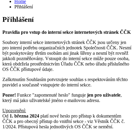
Home
Přihlášení
Přihlášení
Pravidla pro vstup do interní sekce internetových stránek ČČK
Soubory interní sekce internetových stránek ČČK jsou určeny jen
pro interní potřebu organizačních jednotek Společnosti ČČK. Nesmí
být poskytovány třetím osobám ani jinak šířeny a nesmí být rovněž
jakkoli pozměňovány. Vstoupit do interní sekce může pouze osoba,
která obdržela prostřednictvím Úřadu ČČK nebo úřadu příslušného
OS ČČK přístupové údaje.
Zaškrtnutím Souhlasím potvrzujete souhlas s respektováním těchto
pravidel a současně vstupujete do interní sekce.
Pozor!
Funkce "zapomenuté heslo" funguje
jen pro uživatele
,
který má jako uživatelské jméno e-mailovou adresu.
Upozornění:
Od
1. března 2024
platí nové heslo pro přístup k dokumentům
ČČK a pro obecný přístup do vnitřní sekce - viz Věstník ČČK č.
1/2024. Přístupová hesla jednotlivých OS ČČK se nemění.