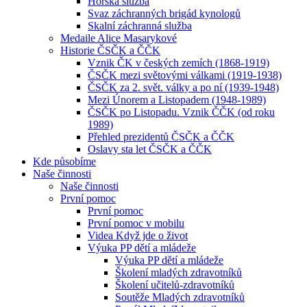
Horská služba
Svaz záchranných brigád kynologů
Skalní záchranná služba
Medaile Alice Masarykové
Historie ČSČK a ČČK
Vznik ČK v českých zemích (1868-1919)
ČSČK mezi světovými válkami (1919-1938)
ČSČK za 2. svět. války a po ní (1939-1948)
Mezi Únorem a Listopadem (1948-1989)
ČSČK po Listopadu. Vznik ČČK (od roku
1989)
Přehled prezidentů ČSČK a ČČK
Oslavy sta let ČSČK a ČČK
Kde působíme
Naše činnosti
Naše činnosti
První pomoc
První pomoc
První pomoc v mobilu
Videa Když jde o život
Výuka PP dětí a mládeže
Výuka PP dětí a mládeže
Školení mladých zdravotníků
Školení učitelů-zdravotníků
Soutěže Mladých zdravotníků