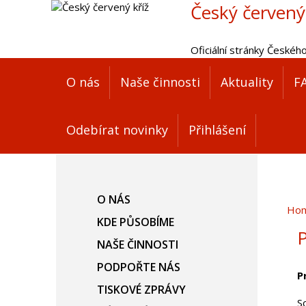
Český červený
Oficiální stránky Českéh
O nás
Naše činnosti
Aktuality
F
Odebírat novinky
Přihlášení
O NÁS
Ho
KDE PŮSOBÍME
P
NAŠE ČINNOSTI
PODPOŘTE NÁS
P
TISKOVÉ ZPRÁVY
S