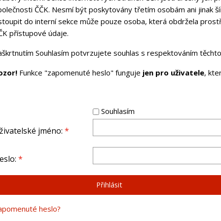
polečnosti ČČK. Nesmí být poskytovány třetím osobám ani jinak ší
stoupit do interní sekce může pouze osoba, která obdržela pros
ČK přístupové údaje.
aškrtnutím Souhlasím potvrzujete souhlas s respektováním těchto 
ozor!
Funkce "zapomenuté heslo" funguje
jen pro uživatele
, kt
Souhlasím
živatelské jméno:
*
eslo:
*
apomenuté heslo?