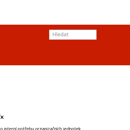
ČK
o interní potřebu organizačních jednotek