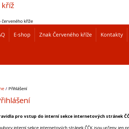
 kříž
o červeného kříže
AQ
E-shop
Znak Červeného kříže
Kontakty
me
Přihlášení
řihlášení
ravidla pro vstup do interní sekce internetových stránek Č
oubory interní sekce internetových stránek ČČK jsou určeny jen pr