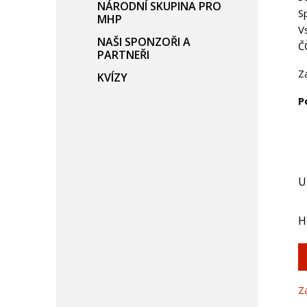
NÁRODNÍ SKUPINA PRO
S
MHP
V
NAŠI SPONZOŘI A
Č
PARTNEŘI
Z
KVÍZY
P
U
H
Z