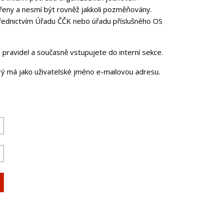
řeny a nesmí být rovněž jakkoli pozměňovány.
třednictvím Úřadu ČČK nebo úřadu příslušného OS
pravidel a současně vstupujete do interní sekce.
erý má jako uživatelské jméno e-mailovou adresu.