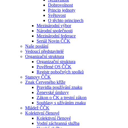
Dobrovolnost
Princip jednoty
Světovost
O těchto principech
Mezinárodní výbor
Národní společnosti
Mezinárodní federace
Seriál Novin ČČK
Naše poslání
Vedoucí představitelé
Organizační struktura
Organizační struktura
Pověřené OS ČČK
Registr pobočných spolků
Stanovy ČČK
Znak Červeného kříže
Pravidla používání znaku
Ženevské úmluvy
Zákon o ČK a trestní zákon
Souhlasy s užíváním znaku
Mládež ČČK
Kolektivní členové
Kolektivní členové
Vodní záchranná služba