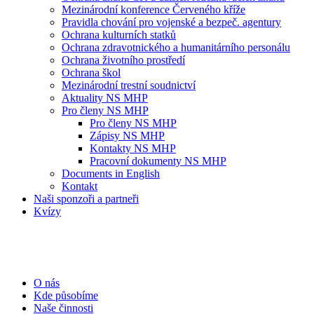
Mezinárodní konference Červeného kříže
Pravidla chování pro vojenské a bezpeč. agentury
Ochrana kulturních statků
Ochrana zdravotnického a humanitárního personálu
Ochrana životního prostředí
Ochrana škol
Mezinárodní trestní soudnictví
Aktuality NS MHP
Pro členy NS MHP
Pro členy NS MHP
Zápisy NS MHP
Kontakty NS MHP
Pracovní dokumenty NS MHP
Documents in English
Kontakt
Naši sponzoři a partneři
Kvízy
O nás
Kde působíme
Naše činnosti