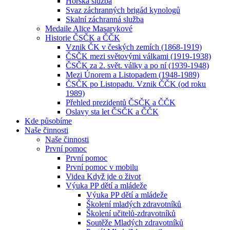
Horská služba
Svaz záchranných brigád kynologů
Skalní záchranná služba
Medaile Alice Masarykové
Historie ČSČK a ČČK
Vznik ČK v českých zemích (1868-1919)
ČSČK mezi světovými válkami (1919-1938)
ČSČK za 2. svět. války a po ní (1939-1948)
Mezi Únorem a Listopadem (1948-1989)
ČSČK po Listopadu. Vznik ČČK (od roku
1989)
Přehled prezidentů ČSČK a ČČK
Oslavy sta let ČSČK a ČČK
Kde působíme
Naše činnosti
Naše činnosti
První pomoc
První pomoc
První pomoc v mobilu
Videa Když jde o život
Výuka PP dětí a mládeže
Výuka PP dětí a mládeže
Školení mladých zdravotníků
Školení učitelů-zdravotníků
Soutěže Mladých zdravotníků