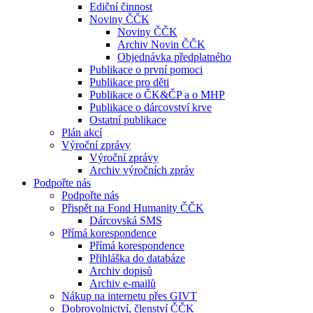
Ediční činnost
Noviny ČČK
Noviny ČČK
Archiv Novin ČČK
Objednávka předplatného
Publikace o první pomoci
Publikace pro děti
Publikace o ČK&ČP a o MHP
Publikace o dárcovství krve
Ostatní publikace
Plán akcí
Výroční zprávy
Výroční zprávy
Archiv výročních zpráv
Podpořte nás
Podpořte nás
Přispět na Fond Humanity ČČK
Dárcovská SMS
Přímá korespondence
Přímá korespondence
Přihláška do databáze
Archiv dopisů
Archiv e-mailů
Nákup na internetu přes GIVT
Dobrovolnictví, členství ČČK