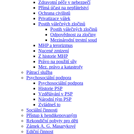
Zdravotní péče v nebezpečí
Přímá účast na nepřátelství
Ochrana civilistů
Privatizace válek
Postih válečných zločinů
Postih válečných zločinů
Odpovědnost za zločiny
Mezinárodní trestní soud
MHP a terorizmus
Nucené zmizení
Z historie MHP
Právo na použití síly
Mez. právo a katastrofy
Pátrací služba
Psychosociální podpora
Psychosociální podpora
Historie PSP
Vzdělávání v PSP
Národní tým PSP
Zvládneš to
Sociální činnosti
Přístup k hendikepovaným
Rekondiční pobyty pro děti
Zámek A. G. Masarykové
Ediční činnost