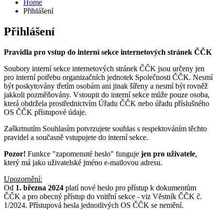
Home
Přihlášení
Přihlášení
Pravidla pro vstup do interní sekce internetových stránek ČČK
Soubory interní sekce internetových stránek ČČK jsou určeny jen
pro interní potřebu organizačních jednotek Společnosti ČČK. Nesmí
být poskytovány třetím osobám ani jinak šířeny a nesmí být rovněž
jakkoli pozměňovány. Vstoupit do interní sekce může pouze osoba,
která obdržela prostřednictvím Úřadu ČČK nebo úřadu příslušného
OS ČČK přístupové údaje.
Zaškrtnutím Souhlasím potvrzujete souhlas s respektováním těchto
pravidel a současně vstupujete do interní sekce.
Pozor!
Funkce "zapomenuté heslo" funguje
jen pro uživatele
,
který má jako uživatelské jméno e-mailovou adresu.
Upozornění:
Od
1. března 2024
platí nové heslo pro přístup k dokumentům
ČČK a pro obecný přístup do vnitřní sekce - viz Věstník ČČK č.
1/2024. Přístupová hesla jednotlivých OS ČČK se nemění.