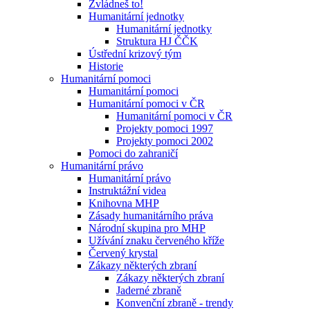
Zvládneš to!
Humanitární jednotky
Humanitární jednotky
Struktura HJ ČČK
Ústřední krizový tým
Historie
Humanitární pomoci
Humanitární pomoci
Humanitární pomoci v ČR
Humanitární pomoci v ČR
Projekty pomoci 1997
Projekty pomoci 2002
Pomoci do zahraničí
Humanitární právo
Humanitární právo
Instruktážní videa
Knihovna MHP
Zásady humanitárního práva
Národní skupina pro MHP
Užívání znaku červeného kříže
Červený krystal
Zákazy některých zbraní
Zákazy některých zbraní
Jaderné zbraně
Konvenční zbraně - trendy