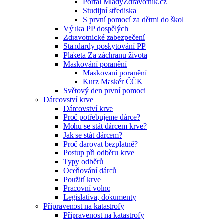
Portál MladyZdravotnik.cz
Studijní střediska
S první pomocí za dětmi do škol
Výuka PP dospělých
Zdravotnické zabezpečení
Standardy poskytování PP
Plaketa Za záchranu života
Maskování poranění
Maskování poranění
Kurz Maskér ČČK
Světový den první pomoci
Dárcovství krve
Dárcovství krve
Proč potřebujeme dárce?
Mohu se stát dárcem krve?
Jak se stát dárcem?
Proč darovat bezplatně?
Postup při odběru krve
Typy odběrů
Oceňování dárců
Použití krve
Pracovní volno
Legislativa, dokumenty
Připravenost na katastrofy
Připravenost na katastrofy