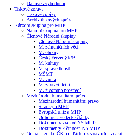
Daňové zvýhodnění
Tiskové zprávy
Tiskové zprávy
Archiv tiskových zpráv
Národní skupina pro MHP
Národní skupina pro MHP
Členové Národní skupiny
Členové Národní skupiny
M. zahraničních věcí
M. obrany
Český červený kříž
M. kultury
M. spravedlnosti
MŠMT
M. vnitra
M. zdravotnictví
M. životního prostředí
Mezinárodní humanitární právo
Mezinárodní humanitární právo
Stránky o MHP
Evropská unie a MHP
Odborné a vědecké články
Dokumenty vydané NS MHP
Dokumenty k činnosti NS MHP
Ochrana znaku ČK a dalších rozeznávacích znaků