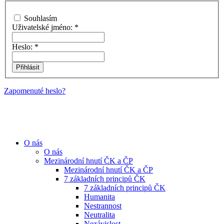
Souhlasím
Uživatelské jméno:
*
Heslo:
*
Zapomenuté heslo?
O nás
O nás
Mezinárodní hnutí ČK a ČP
Mezinárodní hnutí ČK a ČP
7 základních principů ČK
7 základních principů ČK
Humanita
Nestrannost
Neutralita
Nezávislost