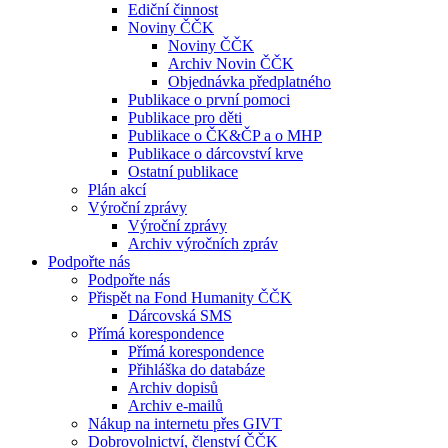
Ediční činnost
Noviny ČČK
Noviny ČČK
Archiv Novin ČČK
Objednávka předplatného
Publikace o první pomoci
Publikace pro děti
Publikace o ČK&ČP a o MHP
Publikace o dárcovství krve
Ostatní publikace
Plán akcí
Výroční zprávy
Výroční zprávy
Archiv výročních zpráv
Podpořte nás
Podpořte nás
Přispět na Fond Humanity ČČK
Dárcovská SMS
Přímá korespondence
Přímá korespondence
Přihláška do databáze
Archiv dopisů
Archiv e-mailů
Nákup na internetu přes GIVT
Dobrovolnictví, členství ČČK