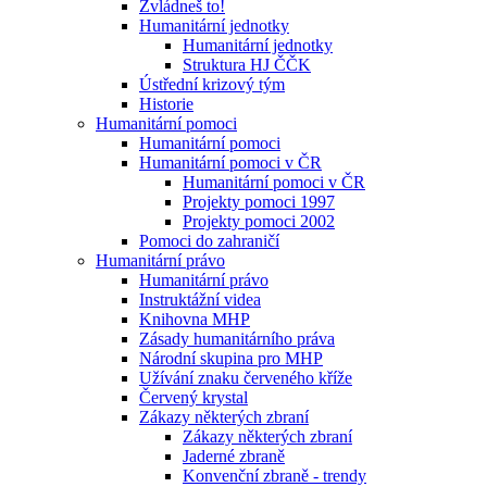
Zvládneš to!
Humanitární jednotky
Humanitární jednotky
Struktura HJ ČČK
Ústřední krizový tým
Historie
Humanitární pomoci
Humanitární pomoci
Humanitární pomoci v ČR
Humanitární pomoci v ČR
Projekty pomoci 1997
Projekty pomoci 2002
Pomoci do zahraničí
Humanitární právo
Humanitární právo
Instruktážní videa
Knihovna MHP
Zásady humanitárního práva
Národní skupina pro MHP
Užívání znaku červeného kříže
Červený krystal
Zákazy některých zbraní
Zákazy některých zbraní
Jaderné zbraně
Konvenční zbraně - trendy