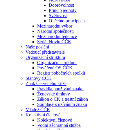
Dobrovolnost
Princip jednoty
Světovost
O těchto principech
Mezinárodní výbor
Národní společnosti
Mezinárodní federace
Seriál Novin ČČK
Naše poslání
Vedoucí představitelé
Organizační struktura
Organizační struktura
Pověřené OS ČČK
Registr pobočných spolků
Stanovy ČČK
Znak Červeného kříže
Pravidla používání znaku
Ženevské úmluvy
Zákon o ČK a trestní zákon
Souhlasy s užíváním znaku
Mládež ČČK
Kolektivní členové
Kolektivní členové
Vodní záchranná služba