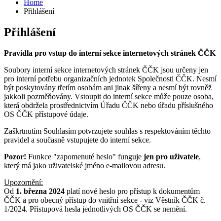
Home
Přihlášení
Přihlášení
Pravidla pro vstup do interní sekce internetových stránek ČČK
Soubory interní sekce internetových stránek ČČK jsou určeny jen
pro interní potřebu organizačních jednotek Společnosti ČČK. Nesmí
být poskytovány třetím osobám ani jinak šířeny a nesmí být rovněž
jakkoli pozměňovány. Vstoupit do interní sekce může pouze osoba,
která obdržela prostřednictvím Úřadu ČČK nebo úřadu příslušného
OS ČČK přístupové údaje.
Zaškrtnutím Souhlasím potvrzujete souhlas s respektováním těchto
pravidel a současně vstupujete do interní sekce.
Pozor!
Funkce "zapomenuté heslo" funguje
jen pro uživatele
,
který má jako uživatelské jméno e-mailovou adresu.
Upozornění:
Od
1. března 2024
platí nové heslo pro přístup k dokumentům
ČČK a pro obecný přístup do vnitřní sekce - viz Věstník ČČK č.
1/2024. Přístupová hesla jednotlivých OS ČČK se nemění.