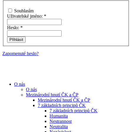
Souhlasím
Uživatelské jméno:
*
Heslo:
*
Zapomenuté heslo?
O nás
O nás
Mezinárodní hnutí ČK a ČP
Mezinárodní hnutí ČK a ČP
7 základních principů ČK
7 základních principů ČK
Humanita
Nestrannost
Neutralita
Nezávislost