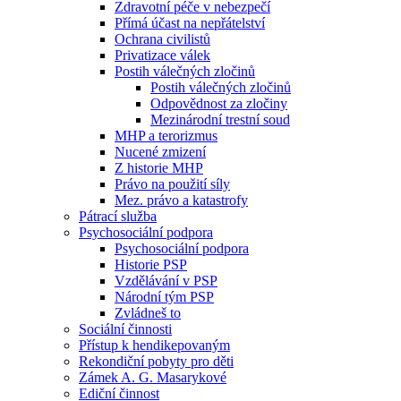
Zdravotní péče v nebezpečí
Přímá účast na nepřátelství
Ochrana civilistů
Privatizace válek
Postih válečných zločinů
Postih válečných zločinů
Odpovědnost za zločiny
Mezinárodní trestní soud
MHP a terorizmus
Nucené zmizení
Z historie MHP
Právo na použití síly
Mez. právo a katastrofy
Pátrací služba
Psychosociální podpora
Psychosociální podpora
Historie PSP
Vzdělávání v PSP
Národní tým PSP
Zvládneš to
Sociální činnosti
Přístup k hendikepovaným
Rekondiční pobyty pro děti
Zámek A. G. Masarykové
Ediční činnost