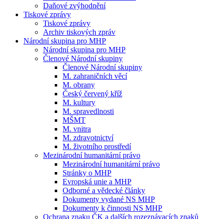
Daňové zvýhodnění
Tiskové zprávy
Tiskové zprávy
Archiv tiskových zpráv
Národní skupina pro MHP
Národní skupina pro MHP
Členové Národní skupiny
Členové Národní skupiny
M. zahraničních věcí
M. obrany
Český červený kříž
M. kultury
M. spravedlnosti
MŠMT
M. vnitra
M. zdravotnictví
M. životního prostředí
Mezinárodní humanitární právo
Mezinárodní humanitární právo
Stránky o MHP
Evropská unie a MHP
Odborné a vědecké články
Dokumenty vydané NS MHP
Dokumenty k činnosti NS MHP
Ochrana znaku ČK a dalších rozeznávacích znaků