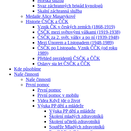
Horská služba
Svaz záchranných brigád kynologů
Skalní záchranná služba
Medaile Alice Masarykové
Historie ČSČK a ČČK
Vznik ČK v českých zemích (1868-1919)
ČSČK mezi světovými válkami (1919-1938)
ČSČK za 2. svět. války a po ní (1939-1948)
Mezi Únorem a Listopadem (1948-1989)
ČSČK po Listopadu. Vznik ČČK (od roku
1989)
Přehled prezidentů ČSČK a ČČK
Oslavy sta let ČSČK a ČČK
Kde působíme
Naše činnosti
Naše činnosti
První pomoc
První pomoc
První pomoc v mobilu
Videa Když jde o život
Výuka PP dětí a mládeže
Výuka PP dětí a mládeže
Školení mladých zdravotníků
Školení učitelů-zdravotníků
Soutěže Mladých zdravotníků