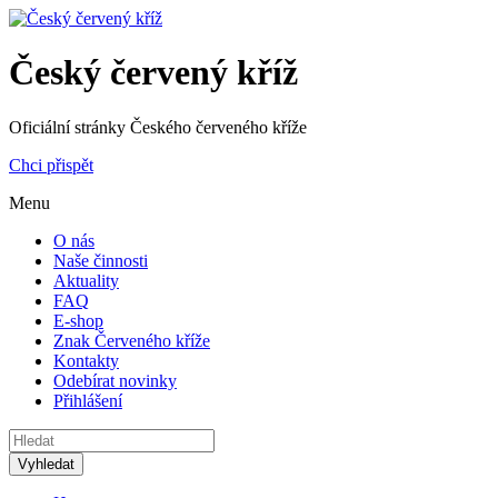
Český červený kříž
Oficiální stránky Českého červeného kříže
Chci přispět
Menu
O nás
Naše činnosti
Aktuality
FAQ
E-shop
Znak Červeného kříže
Kontakty
Odebírat novinky
Přihlášení