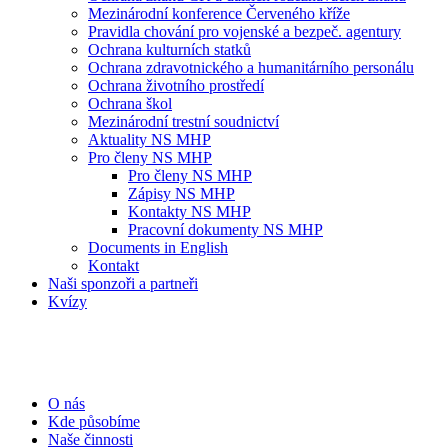
Mezinárodní konference Červeného kříže
Pravidla chování pro vojenské a bezpeč. agentury
Ochrana kulturních statků
Ochrana zdravotnického a humanitárního personálu
Ochrana životního prostředí
Ochrana škol
Mezinárodní trestní soudnictví
Aktuality NS MHP
Pro členy NS MHP
Pro členy NS MHP
Zápisy NS MHP
Kontakty NS MHP
Pracovní dokumenty NS MHP
Documents in English
Kontakt
Naši sponzoři a partneři
Kvízy
O nás
Kde působíme
Naše činnosti