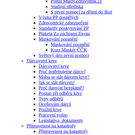
Portál MladyZdravotnik.cz
Studijní střediska
S první pomocí za dětmi do škol
Výuka PP dospělých
Zdravotnické zabezpečení
Standardy poskytování PP
Plaketa Za záchranu života
Maskování poranění
Maskování poranění
Kurz Maskér ČČK
Světový den první pomoci
Dárcovství krve
Dárcovství krve
Proč potřebujeme dárce?
Mohu se stát dárcem krve?
Jak se stát dárcem?
Proč darovat bezplatně?
Postup při odběru krve
Typy odběrů
Oceňování dárců
Použití krve
Pracovní volno
Legislativa, dokumenty
Připravenost na katastrofy
Připravenost na katastrofy