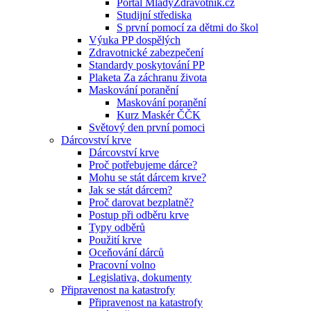
Portál MladyZdravotnik.cz
Studijní střediska
S první pomocí za dětmi do škol
Výuka PP dospělých
Zdravotnické zabezpečení
Standardy poskytování PP
Plaketa Za záchranu života
Maskování poranění
Maskování poranění
Kurz Maskér ČČK
Světový den první pomoci
Dárcovství krve
Dárcovství krve
Proč potřebujeme dárce?
Mohu se stát dárcem krve?
Jak se stát dárcem?
Proč darovat bezplatně?
Postup při odběru krve
Typy odběrů
Použití krve
Oceňování dárců
Pracovní volno
Legislativa, dokumenty
Připravenost na katastrofy
Připravenost na katastrofy