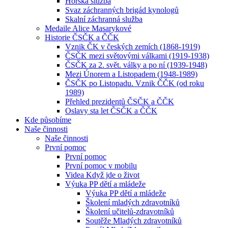
Horská služba
Svaz záchranných brigád kynologů
Skalní záchranná služba
Medaile Alice Masarykové
Historie ČSČK a ČČK
Vznik ČK v českých zemích (1868-1919)
ČSČK mezi světovými válkami (1919-1938)
ČSČK za 2. svět. války a po ní (1939-1948)
Mezi Únorem a Listopadem (1948-1989)
ČSČK po Listopadu. Vznik ČČK (od roku
1989)
Přehled prezidentů ČSČK a ČČK
Oslavy sta let ČSČK a ČČK
Kde působíme
Naše činnosti
Naše činnosti
První pomoc
První pomoc
První pomoc v mobilu
Videa Když jde o život
Výuka PP dětí a mládeže
Výuka PP dětí a mládeže
Školení mladých zdravotníků
Školení učitelů-zdravotníků
Soutěže Mladých zdravotníků