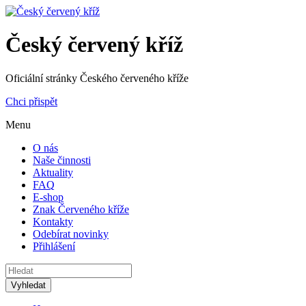
Český červený kříž
Oficiální stránky Českého červeného kříže
Chci přispět
Menu
O nás
Naše činnosti
Aktuality
FAQ
E-shop
Znak Červeného kříže
Kontakty
Odebírat novinky
Přihlášení