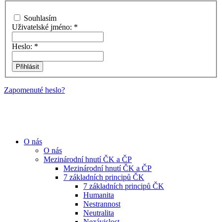
Souhlasím
Uživatelské jméno:
*
Heslo:
*
Zapomenuté heslo?
O nás
O nás
Mezinárodní hnutí ČK a ČP
Mezinárodní hnutí ČK a ČP
7 základních principů ČK
7 základních principů ČK
Humanita
Nestrannost
Neutralita
Nezávislost