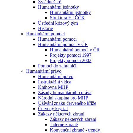
Zvládneš to!
Humanitární jednotky
Humanitární jednotky
Struktura HJ ČČK
Ústřední krizový tým
Historie
Humanitární pomoci
Humanitární pomoci
Humanitární pomoci v ČR
Humanitární pomoci v ČR
Projekty pomoci 1997
Projekty pomoci 2002
Pomoci do zahraničí
Humanitární právo
Humanitární právo
Instruktážní videa
Knihovna MHP
Zásady humanitárního práva
Národní skupina pro MHP
Užívání znaku červeného kříže
Červený krystal
Zákazy některých zbraní
Zákazy některých zbraní
Jaderné zbraně
Konvenční zbraně - trendy