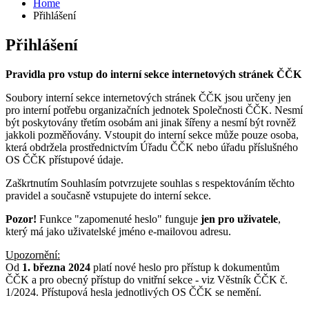
Home
Přihlášení
Přihlášení
Pravidla pro vstup do interní sekce internetových stránek ČČK
Soubory interní sekce internetových stránek ČČK jsou určeny jen
pro interní potřebu organizačních jednotek Společnosti ČČK. Nesmí
být poskytovány třetím osobám ani jinak šířeny a nesmí být rovněž
jakkoli pozměňovány. Vstoupit do interní sekce může pouze osoba,
která obdržela prostřednictvím Úřadu ČČK nebo úřadu příslušného
OS ČČK přístupové údaje.
Zaškrtnutím Souhlasím potvrzujete souhlas s respektováním těchto
pravidel a současně vstupujete do interní sekce.
Pozor!
Funkce "zapomenuté heslo" funguje
jen pro uživatele
,
který má jako uživatelské jméno e-mailovou adresu.
Upozornění:
Od
1. března 2024
platí nové heslo pro přístup k dokumentům
ČČK a pro obecný přístup do vnitřní sekce - viz Věstník ČČK č.
1/2024. Přístupová hesla jednotlivých OS ČČK se nemění.