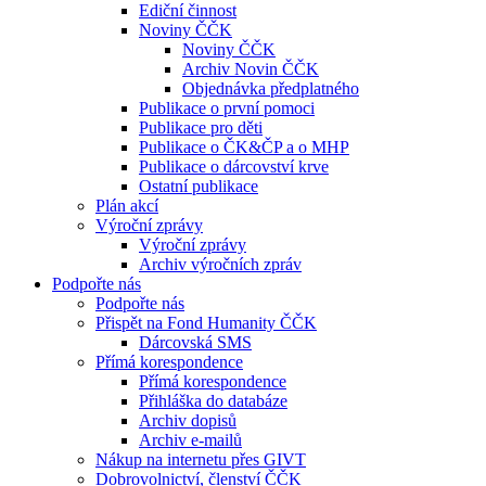
Ediční činnost
Noviny ČČK
Noviny ČČK
Archiv Novin ČČK
Objednávka předplatného
Publikace o první pomoci
Publikace pro děti
Publikace o ČK&ČP a o MHP
Publikace o dárcovství krve
Ostatní publikace
Plán akcí
Výroční zprávy
Výroční zprávy
Archiv výročních zpráv
Podpořte nás
Podpořte nás
Přispět na Fond Humanity ČČK
Dárcovská SMS
Přímá korespondence
Přímá korespondence
Přihláška do databáze
Archiv dopisů
Archiv e-mailů
Nákup na internetu přes GIVT
Dobrovolnictví, členství ČČK