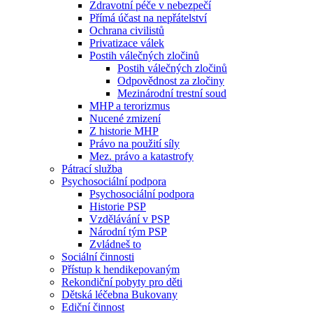
Zdravotní péče v nebezpečí
Přímá účast na nepřátelství
Ochrana civilistů
Privatizace válek
Postih válečných zločinů
Postih válečných zločinů
Odpovědnost za zločiny
Mezinárodní trestní soud
MHP a terorizmus
Nucené zmizení
Z historie MHP
Právo na použití síly
Mez. právo a katastrofy
Pátrací služba
Psychosociální podpora
Psychosociální podpora
Historie PSP
Vzdělávání v PSP
Národní tým PSP
Zvládneš to
Sociální činnosti
Přístup k hendikepovaným
Rekondiční pobyty pro děti
Dětská léčebna Bukovany
Ediční činnost