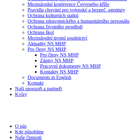
Mezinárodní konference Červeného kříže
Pravidla chování pro vojenské a bezpeč. agentury
Ochrana kulturních statků
Ochrana zdravotnického a humanitárního personálu
Ochrana životního prostředí
Ochrana škol
Mezinárodní trestní soudnictví
Aktuality NS MHP
Pro členy NS MHP
Pro členy NS MHP
Zápisy NS MHP
Pracovní dokumenty NS MHP
Kontakty NS MHP
Documents in English
Kontakt
Naši sponzoři a partneři
Kvízy
O nás
Kde působíme
Naše činnosti