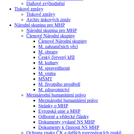
Daňové zvýhodnění
Tiskové zprávy
Tiskové zprávy
Archiv tiskových zpráv
Národní skupina pro MHP
Národní skupina pro MHP
Členové Národní skupiny
Členové Národní skupiny
M. zahraničních věcí
M. obrany
Český červený kříž
M. kultury
M. spravedlnosti
M. vnitra
MŠMT
M. životního prostředí
M. zdravotnictví
Mezinárodní humanitární právo
Mezinárodní humanitární právo
Stránky o MHP
Evropská unie a MHP
Odborné a vědecké články
Dokumenty vydané NS MHP
Dokumenty k činnosti NS MHP
Ochrana znaku ČK a dalších rozeznávacích znaků