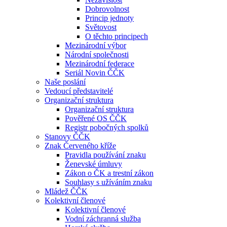
Dobrovolnost
Princip jednoty
Světovost
O těchto principech
Mezinárodní výbor
Národní společnosti
Mezinárodní federace
Seriál Novin ČČK
Naše poslání
Vedoucí představitelé
Organizační struktura
Organizační struktura
Pověřené OS ČČK
Registr pobočných spolků
Stanovy ČČK
Znak Červeného kříže
Pravidla používání znaku
Ženevské úmluvy
Zákon o ČK a trestní zákon
Souhlasy s užíváním znaku
Mládež ČČK
Kolektivní členové
Kolektivní členové
Vodní záchranná služba