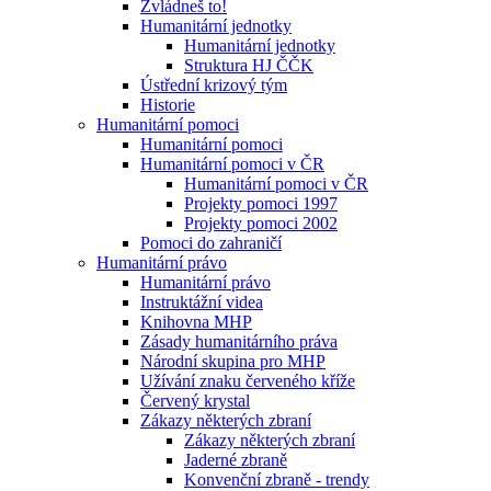
Zvládneš to!
Humanitární jednotky
Humanitární jednotky
Struktura HJ ČČK
Ústřední krizový tým
Historie
Humanitární pomoci
Humanitární pomoci
Humanitární pomoci v ČR
Humanitární pomoci v ČR
Projekty pomoci 1997
Projekty pomoci 2002
Pomoci do zahraničí
Humanitární právo
Humanitární právo
Instruktážní videa
Knihovna MHP
Zásady humanitárního práva
Národní skupina pro MHP
Užívání znaku červeného kříže
Červený krystal
Zákazy některých zbraní
Zákazy některých zbraní
Jaderné zbraně
Konvenční zbraně - trendy