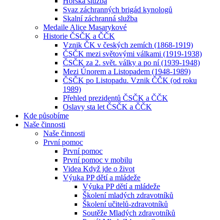
Horská služba
Svaz záchranných brigád kynologů
Skalní záchranná služba
Medaile Alice Masarykové
Historie ČSČK a ČČK
Vznik ČK v českých zemích (1868-1919)
ČSČK mezi světovými válkami (1919-1938)
ČSČK za 2. svět. války a po ní (1939-1948)
Mezi Únorem a Listopadem (1948-1989)
ČSČK po Listopadu. Vznik ČČK (od roku
1989)
Přehled prezidentů ČSČK a ČČK
Oslavy sta let ČSČK a ČČK
Kde působíme
Naše činnosti
Naše činnosti
První pomoc
První pomoc
První pomoc v mobilu
Videa Když jde o život
Výuka PP dětí a mládeže
Výuka PP dětí a mládeže
Školení mladých zdravotníků
Školení učitelů-zdravotníků
Soutěže Mladých zdravotníků