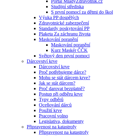
Portál MladyZdravotnik.cz
Studijní střediska
S první pomocí za dětmi do škol
Výuka PP dospělých
Zdravotnické zabezpečení
Standardy poskytování PP
Plaketa Za záchranu života
Maskování poranění
Maskování poranění
Kurz Maskér ČČK
Světový den první pomoci
Dárcovství krve
Dárcovství krve
Proč potřebujeme dárce?
Mohu se stát dárcem krve?
Jak se stát dárcem?
Proč darovat bezplatně?
Postup při odběru krve
Typy odběrů
Oceňování dárců
Použití krve
Pracovní volno
Legislativa, dokumenty
Připravenost na katastrofy
Připravenost na katastrofy