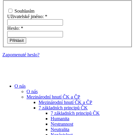
Souhlasím
Uživatelské jméno:
*
Heslo:
*
Zapomenuté heslo?
O nás
O nás
Mezinárodní hnutí ČK a ČP
Mezinárodní hnutí ČK a ČP
7 základních principů ČK
7 základních principů ČK
Humanita
Nestrannost
Neutralita
Nezávislost