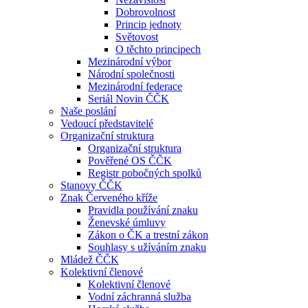
Dobrovolnost
Princip jednoty
Světovost
O těchto principech
Mezinárodní výbor
Národní společnosti
Mezinárodní federace
Seriál Novin ČČK
Naše poslání
Vedoucí představitelé
Organizační struktura
Organizační struktura
Pověřené OS ČČK
Registr pobočných spolků
Stanovy ČČK
Znak Červeného kříže
Pravidla používání znaku
Ženevské úmluvy
Zákon o ČK a trestní zákon
Souhlasy s užíváním znaku
Mládež ČČK
Kolektivní členové
Kolektivní členové
Vodní záchranná služba