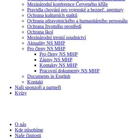
Mezinárodní konference Červeného kříže
Pravidla chování pro vojenské a bezpeč. agentury
Ochrana kulturních statků
Ochrana zdravotnického a humanitárního personálu
Ochrana životního prostředí
Ochrana škol
Mezinárodní trestní soudnictví
Aktuality NS MHP
Pro členy NS MHP
Pro členy NS MHP
Zápisy NS MHP
Kontakty NS MHP
Pracovní dokumenty NS MHP
Documents in English
Kontakt
Naši sponzoři a partneři
Kvízy
O nás
Kde působíme
Naše činnosti