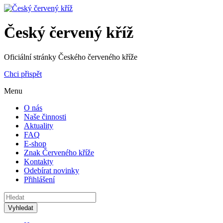
Český červený kříž
Oficiální stránky Českého červeného kříže
Chci přispět
Menu
O nás
Naše činnosti
Aktuality
FAQ
E-shop
Znak Červeného kříže
Kontakty
Odebírat novinky
Přihlášení