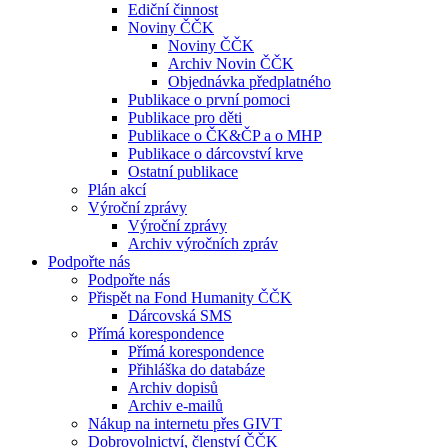
Ediční činnost
Noviny ČČK
Noviny ČČK
Archiv Novin ČČK
Objednávka předplatného
Publikace o první pomoci
Publikace pro děti
Publikace o ČK&ČP a o MHP
Publikace o dárcovství krve
Ostatní publikace
Plán akcí
Výroční zprávy
Výroční zprávy
Archiv výročních zpráv
Podpořte nás
Podpořte nás
Přispět na Fond Humanity ČČK
Dárcovská SMS
Přímá korespondence
Přímá korespondence
Přihláška do databáze
Archiv dopisů
Archiv e-mailů
Nákup na internetu přes GIVT
Dobrovolnictví, členství ČČK