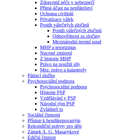
Zdravotní péče v nebezpečí
Přímá účast na nepřátelství
Ochrana civilistů
Privatizace válek
Postih válečných zločinů
Postih válečných zločinů
Odpovědnost za zločiny
Mezinárodní trestní soud
MHP a terorizmus
Nucené zmizení
Z historie MHP
Právo na použití síly
Mez. právo a katastrofy
Pátrací služba
Psychosociální podpora
Psychosociální podpora
Historie PSP
Vzdělávání v PSP
Národní tým PSP
Zvládneš to
Sociální činnosti
Přístup k hendikepovaným
Rekondiční pobyty pro děti
Zámek A. G. Masarykové
Ediční činnost