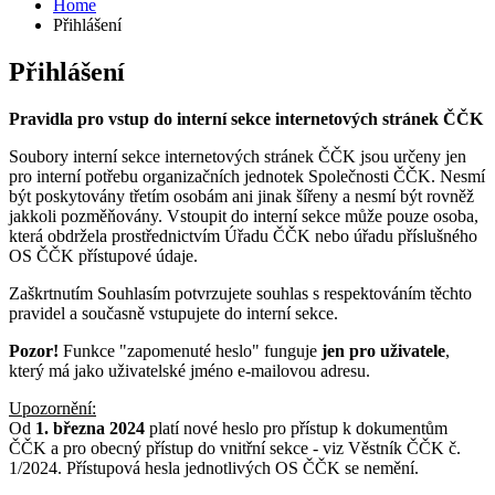
Home
Přihlášení
Přihlášení
Pravidla pro vstup do interní sekce internetových stránek ČČK
Soubory interní sekce internetových stránek ČČK jsou určeny jen
pro interní potřebu organizačních jednotek Společnosti ČČK. Nesmí
být poskytovány třetím osobám ani jinak šířeny a nesmí být rovněž
jakkoli pozměňovány. Vstoupit do interní sekce může pouze osoba,
která obdržela prostřednictvím Úřadu ČČK nebo úřadu příslušného
OS ČČK přístupové údaje.
Zaškrtnutím Souhlasím potvrzujete souhlas s respektováním těchto
pravidel a současně vstupujete do interní sekce.
Pozor!
Funkce "zapomenuté heslo" funguje
jen pro uživatele
,
který má jako uživatelské jméno e-mailovou adresu.
Upozornění:
Od
1. března 2024
platí nové heslo pro přístup k dokumentům
ČČK a pro obecný přístup do vnitřní sekce - viz Věstník ČČK č.
1/2024. Přístupová hesla jednotlivých OS ČČK se nemění.