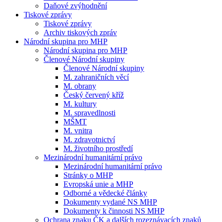
Daňové zvýhodnění
Tiskové zprávy
Tiskové zprávy
Archiv tiskových zpráv
Národní skupina pro MHP
Národní skupina pro MHP
Členové Národní skupiny
Členové Národní skupiny
M. zahraničních věcí
M. obrany
Český červený kříž
M. kultury
M. spravedlnosti
MŠMT
M. vnitra
M. zdravotnictví
M. životního prostředí
Mezinárodní humanitární právo
Mezinárodní humanitární právo
Stránky o MHP
Evropská unie a MHP
Odborné a vědecké články
Dokumenty vydané NS MHP
Dokumenty k činnosti NS MHP
Ochrana znaku ČK a dalších rozeznávacích znaků