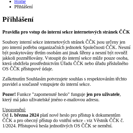
Home
Přihlášení
Přihlášení
Pravidla pro vstup do interní sekce internetových stránek ČČK
Soubory interní sekce internetových stránek ČČK jsou určeny jen
pro interní potřebu organizačních jednotek Společnosti ČČK. Nesmí
být poskytovány třetím osobám ani jinak šířeny a nesmí být rovněž
jakkoli pozměňovány. Vstoupit do interní sekce může pouze osoba,
která obdržela prostřednictvím Úřadu ČČK nebo úřadu příslušného
OS ČČK přístupové údaje.
Zaškrtnutím Souhlasím potvrzujete souhlas s respektováním těchto
pravidel a současně vstupujete do interní sekce.
Pozor!
Funkce "zapomenuté heslo" funguje
jen pro uživatele
,
který má jako uživatelské jméno e-mailovou adresu.
Upozornění:
Od
1. března 2024
platí nové heslo pro přístup k dokumentům
ČČK a pro obecný přístup do vnitřní sekce - viz Věstník ČČK č.
1/2024. Přístupová hesla jednotlivých OS ČČK se nemění.