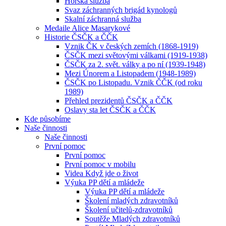
Horská služba
Svaz záchranných brigád kynologů
Skalní záchranná služba
Medaile Alice Masarykové
Historie ČSČK a ČČK
Vznik ČK v českých zemích (1868-1919)
ČSČK mezi světovými válkami (1919-1938)
ČSČK za 2. svět. války a po ní (1939-1948)
Mezi Únorem a Listopadem (1948-1989)
ČSČK po Listopadu. Vznik ČČK (od roku
1989)
Přehled prezidentů ČSČK a ČČK
Oslavy sta let ČSČK a ČČK
Kde působíme
Naše činnosti
Naše činnosti
První pomoc
První pomoc
První pomoc v mobilu
Videa Když jde o život
Výuka PP dětí a mládeže
Výuka PP dětí a mládeže
Školení mladých zdravotníků
Školení učitelů-zdravotníků
Soutěže Mladých zdravotníků