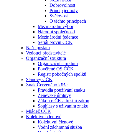
Dobrovolnost
Princip jednoty
Světovost
O těchto principech
Mezinárodní výbor
Národní společnosti
Mezinárodní federace
Seriál Novin ČČK
Naše poslání
Vedoucí představitelé
Organizační struktura
Organizační struktura
Pověřené OS ČČK
Registr pobočných spolků
Stanovy ČČK
Znak Červeného kříže
Pravidla používání znaku
Ženevské úmluvy
Zákon o ČK a trestní zákon
Souhlasy s užíváním znaku
Mládež ČČK
Kolektivní členové
Kolektivní členové
Vodní záchranná služba