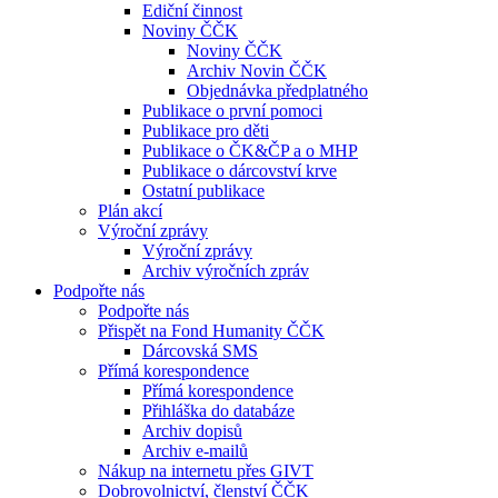
Ediční činnost
Noviny ČČK
Noviny ČČK
Archiv Novin ČČK
Objednávka předplatného
Publikace o první pomoci
Publikace pro děti
Publikace o ČK&ČP a o MHP
Publikace o dárcovství krve
Ostatní publikace
Plán akcí
Výroční zprávy
Výroční zprávy
Archiv výročních zpráv
Podpořte nás
Podpořte nás
Přispět na Fond Humanity ČČK
Dárcovská SMS
Přímá korespondence
Přímá korespondence
Přihláška do databáze
Archiv dopisů
Archiv e-mailů
Nákup na internetu přes GIVT
Dobrovolnictví, členství ČČK