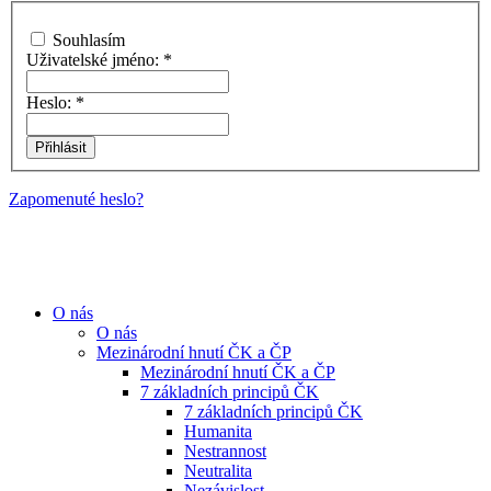
Souhlasím
Uživatelské jméno:
*
Heslo:
*
Zapomenuté heslo?
O nás
O nás
Mezinárodní hnutí ČK a ČP
Mezinárodní hnutí ČK a ČP
7 základních principů ČK
7 základních principů ČK
Humanita
Nestrannost
Neutralita
Nezávislost