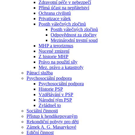
Zdravotní péče v nebezpečí
Přímá účast na nepřátelství
Ochrana civilistů
Privatizace válek
Postih válečných zločinů
Postih válečných zločinů
Odpovědnost za zločiny
Mezinárodní trestní soud
MHP a terorizmus
Nucené zmizení
Z historie MHP
Právo na použití síly
Mez. právo a katastrofy
Pátrací služba
Psychosociální podpora
Psychosociální podpora
Historie PSP
Vzdělávání v PSP
Národní tým PSP
Zvládneš to
Sociální činnosti
Přístup k hendikepovaným
Rekondiční pobyty pro děti
Zámek A. G. Masarykové
Ediční činnost