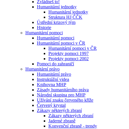
Zvládneš to!
Humanitární jednotky
Humanitární jednotky
Struktura HJ ČČK
Ústřední krizový tým
Historie
Humanitární pomoci
Humanitární pomoci
Humanitární pomoci v ČR
Humanitární pomoci v ČR
Projekty pomoci 1997
Projekty pomoci 2002
Pomoci do zahraničí
Humanitární právo
Humanitární právo
Instruktážní videa
Knihovna MHP
Zásady humanitárního práva
Národní skupina pro MHP
Užívání znaku červeného kříže
Červený krystal
Zákazy některých zbraní
Zákazy některých zbraní
Jaderné zbraně
Konvenční zbraně - trendy