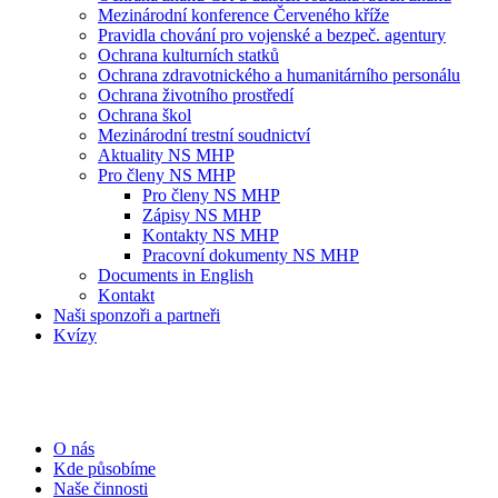
Mezinárodní konference Červeného kříže
Pravidla chování pro vojenské a bezpeč. agentury
Ochrana kulturních statků
Ochrana zdravotnického a humanitárního personálu
Ochrana životního prostředí
Ochrana škol
Mezinárodní trestní soudnictví
Aktuality NS MHP
Pro členy NS MHP
Pro členy NS MHP
Zápisy NS MHP
Kontakty NS MHP
Pracovní dokumenty NS MHP
Documents in English
Kontakt
Naši sponzoři a partneři
Kvízy
O nás
Kde působíme
Naše činnosti