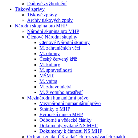
Daňové zvýhodnění
Tiskové zprávy
Tiskové zprávy
Archiv tiskových zpráv
Národní skupina pro MHP
Národní skupina pro MHP
Členové Národní skupiny
Členové Národní skupiny
M. zahraničních věcí
M. obrany
Český červený kříž
M. kultury
M. spravedlnosti
MŠMT
M. vnitra
M. zdravotnictví
M. životního prostředí
Mezinárodní humanitární právo
Mezinárodní humanitární právo
Stránky o MHP
Evropská unie a MHP
Odborné a vědecké články
Dokumenty vydané NS MHP
Dokumenty k činnosti NS MHP
Ochrana znaku ČK a dalších rozeznávacích znaků