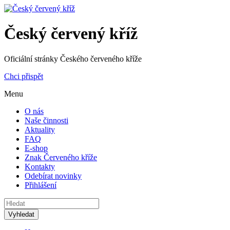
Český červený kříž
Oficiální stránky Českého červeného kříže
Chci přispět
Menu
O nás
Naše činnosti
Aktuality
FAQ
E-shop
Znak Červeného kříže
Kontakty
Odebírat novinky
Přihlášení