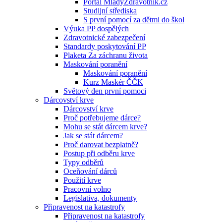
Portál MladyZdravotnik.cz
Studijní střediska
S první pomocí za dětmi do škol
Výuka PP dospělých
Zdravotnické zabezpečení
Standardy poskytování PP
Plaketa Za záchranu života
Maskování poranění
Maskování poranění
Kurz Maskér ČČK
Světový den první pomoci
Dárcovství krve
Dárcovství krve
Proč potřebujeme dárce?
Mohu se stát dárcem krve?
Jak se stát dárcem?
Proč darovat bezplatně?
Postup při odběru krve
Typy odběrů
Oceňování dárců
Použití krve
Pracovní volno
Legislativa, dokumenty
Připravenost na katastrofy
Připravenost na katastrofy