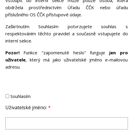
Vstoupit do interní sekce může pouze osoba, která
obdržela prostřednictvím Úřadu ČČK nebo úřadu
příslušného OS ČČK přístupové údaje.
Zaškrtnutím Souhlasím potvrzujete souhlas s
respektováním těchto pravidel a současně vstupujete do
interní sekce.
Pozor!
Funkce "zapomenuté heslo" funguje
jen pro
uživatele
, který má jako uživatelské jméno e-mailovou
adresu.
Souhlasím
Uživatelské jméno:
*