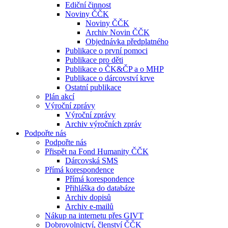
Ediční činnost
Noviny ČČK
Noviny ČČK
Archiv Novin ČČK
Objednávka předplatného
Publikace o první pomoci
Publikace pro děti
Publikace o ČK&ČP a o MHP
Publikace o dárcovství krve
Ostatní publikace
Plán akcí
Výroční zprávy
Výroční zprávy
Archiv výročních zpráv
Podpořte nás
Podpořte nás
Přispět na Fond Humanity ČČK
Dárcovská SMS
Přímá korespondence
Přímá korespondence
Přihláška do databáze
Archiv dopisů
Archiv e-mailů
Nákup na internetu přes GIVT
Dobrovolnictví, členství ČČK