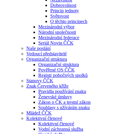
Dobrovolnost
Princip jednoty
Světovost
O těchto principech
Mezinárodní výbor
Národní společnosti
Mezinárodní federace
Seriál Novin ČČK
Naše poslání
Vedoucí představitelé
Organizační struktura
Organizační struktura
Pověřené OS ČČK
Registr pobočných spolků
Stanovy ČČK
Znak Červeného kříže
Pravidla používání znaku
Ženevské úmluvy
Zákon o ČK a trestní zákon
Souhlasy s užíváním znaku
Mládež ČČK
Kolektivní členové
Kolektivní členové
Vodní záchranná služba