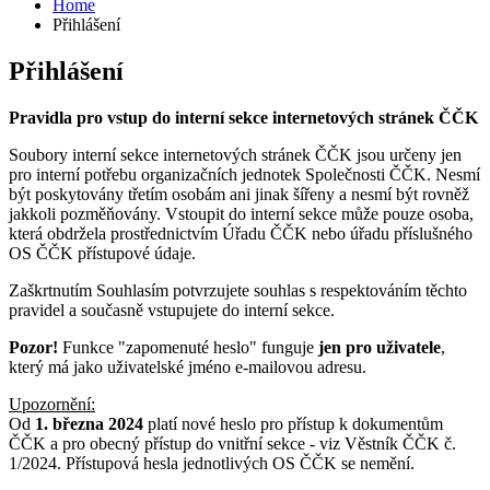
Home
Přihlášení
Přihlášení
Pravidla pro vstup do interní sekce internetových stránek ČČK
Soubory interní sekce internetových stránek ČČK jsou určeny jen
pro interní potřebu organizačních jednotek Společnosti ČČK. Nesmí
být poskytovány třetím osobám ani jinak šířeny a nesmí být rovněž
jakkoli pozměňovány. Vstoupit do interní sekce může pouze osoba,
která obdržela prostřednictvím Úřadu ČČK nebo úřadu příslušného
OS ČČK přístupové údaje.
Zaškrtnutím Souhlasím potvrzujete souhlas s respektováním těchto
pravidel a současně vstupujete do interní sekce.
Pozor!
Funkce "zapomenuté heslo" funguje
jen pro uživatele
,
který má jako uživatelské jméno e-mailovou adresu.
Upozornění:
Od
1. března 2024
platí nové heslo pro přístup k dokumentům
ČČK a pro obecný přístup do vnitřní sekce - viz Věstník ČČK č.
1/2024. Přístupová hesla jednotlivých OS ČČK se nemění.