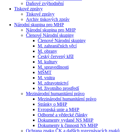
Daňové zvýhodnění
Tiskové zprávy
Tiskové zprávy
Archiv tiskových zpráv
Národní skupina pro MHP
Národní skupina pro MHP
Členové Národní skupiny
Členové Národní skupiny
M. zahraničních věcí
M. obrany
Český červený kříž
M. kultury
M. spravedlnosti
MŠMT
M. vnitra
M. zdravotnictví
M. životního prostředí
Mezinárodní humanitární právo
Mezinárodní humanitární právo
Stránky o MHP
Evropská unie a MHP
Odborné a vědecké články
Dokumenty vydané NS MHP
Dokumenty k činnosti NS MHP
Ochrana znaku ČK a dalších rozeznávacích znaků