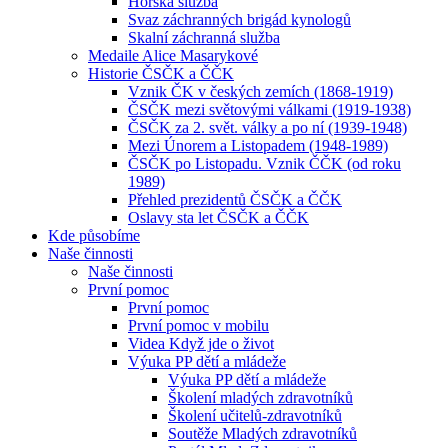
Horská služba
Svaz záchranných brigád kynologů
Skalní záchranná služba
Medaile Alice Masarykové
Historie ČSČK a ČČK
Vznik ČK v českých zemích (1868-1919)
ČSČK mezi světovými válkami (1919-1938)
ČSČK za 2. svět. války a po ní (1939-1948)
Mezi Únorem a Listopadem (1948-1989)
ČSČK po Listopadu. Vznik ČČK (od roku
1989)
Přehled prezidentů ČSČK a ČČK
Oslavy sta let ČSČK a ČČK
Kde působíme
Naše činnosti
Naše činnosti
První pomoc
První pomoc
První pomoc v mobilu
Videa Když jde o život
Výuka PP dětí a mládeže
Výuka PP dětí a mládeže
Školení mladých zdravotníků
Školení učitelů-zdravotníků
Soutěže Mladých zdravotníků