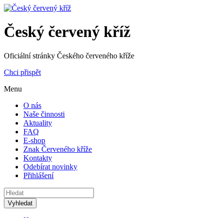
Český červený kříž
Oficiální stránky Českého červeného kříže
Chci přispět
Menu
O nás
Naše činnosti
Aktuality
FAQ
E-shop
Znak Červeného kříže
Kontakty
Odebírat novinky
Přihlášení