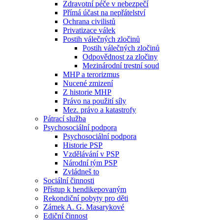
Zdravotní péče v nebezpečí
Přímá účast na nepřátelství
Ochrana civilistů
Privatizace válek
Postih válečných zločinů
Postih válečných zločinů
Odpovědnost za zločiny
Mezinárodní trestní soud
MHP a terorizmus
Nucené zmizení
Z historie MHP
Právo na použití síly
Mez. právo a katastrofy
Pátrací služba
Psychosociální podpora
Psychosociální podpora
Historie PSP
Vzdělávání v PSP
Národní tým PSP
Zvládneš to
Sociální činnosti
Přístup k hendikepovaným
Rekondiční pobyty pro děti
Zámek A. G. Masarykové
Ediční činnost