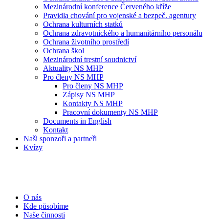
Mezinárodní konference Červeného kříže
Pravidla chování pro vojenské a bezpeč. agentury
Ochrana kulturních statků
Ochrana zdravotnického a humanitárního personálu
Ochrana životního prostředí
Ochrana škol
Mezinárodní trestní soudnictví
Aktuality NS MHP
Pro členy NS MHP
Pro členy NS MHP
Zápisy NS MHP
Kontakty NS MHP
Pracovní dokumenty NS MHP
Documents in English
Kontakt
Naši sponzoři a partneři
Kvízy
O nás
Kde působíme
Naše činnosti