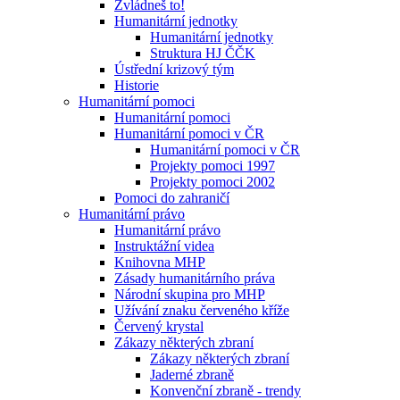
Zvládneš to!
Humanitární jednotky
Humanitární jednotky
Struktura HJ ČČK
Ústřední krizový tým
Historie
Humanitární pomoci
Humanitární pomoci
Humanitární pomoci v ČR
Humanitární pomoci v ČR
Projekty pomoci 1997
Projekty pomoci 2002
Pomoci do zahraničí
Humanitární právo
Humanitární právo
Instruktážní videa
Knihovna MHP
Zásady humanitárního práva
Národní skupina pro MHP
Užívání znaku červeného kříže
Červený krystal
Zákazy některých zbraní
Zákazy některých zbraní
Jaderné zbraně
Konvenční zbraně - trendy