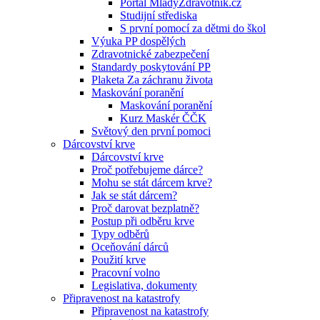
Portál MladyZdravotnik.cz
Studijní střediska
S první pomocí za dětmi do škol
Výuka PP dospělých
Zdravotnické zabezpečení
Standardy poskytování PP
Plaketa Za záchranu života
Maskování poranění
Maskování poranění
Kurz Maskér ČČK
Světový den první pomoci
Dárcovství krve
Dárcovství krve
Proč potřebujeme dárce?
Mohu se stát dárcem krve?
Jak se stát dárcem?
Proč darovat bezplatně?
Postup při odběru krve
Typy odběrů
Oceňování dárců
Použití krve
Pracovní volno
Legislativa, dokumenty
Připravenost na katastrofy
Připravenost na katastrofy