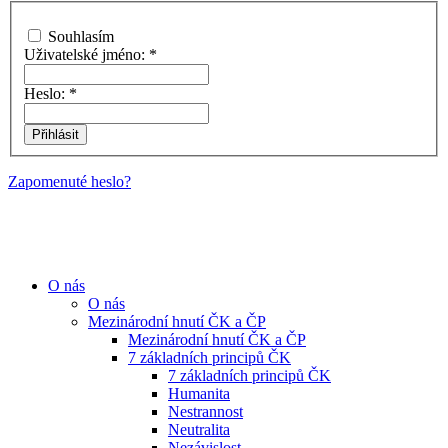
Souhlasím
Uživatelské jméno:
*
Heslo:
*
Zapomenuté heslo?
O nás
O nás
Mezinárodní hnutí ČK a ČP
Mezinárodní hnutí ČK a ČP
7 základních principů ČK
7 základních principů ČK
Humanita
Nestrannost
Neutralita
Nezávislost