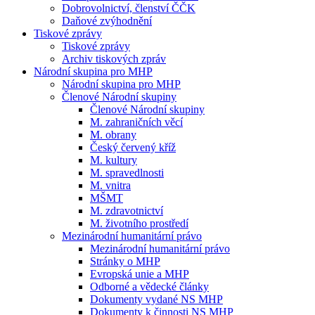
Dobrovolnictví, členství ČČK
Daňové zvýhodnění
Tiskové zprávy
Tiskové zprávy
Archiv tiskových zpráv
Národní skupina pro MHP
Národní skupina pro MHP
Členové Národní skupiny
Členové Národní skupiny
M. zahraničních věcí
M. obrany
Český červený kříž
M. kultury
M. spravedlnosti
M. vnitra
MŠMT
M. zdravotnictví
M. životního prostředí
Mezinárodní humanitární právo
Mezinárodní humanitární právo
Stránky o MHP
Evropská unie a MHP
Odborné a vědecké články
Dokumenty vydané NS MHP
Dokumenty k činnosti NS MHP