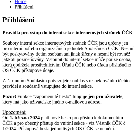
Home
Přihlášení
Přihlášení
Pravidla pro vstup do interní sekce internetových stránek ČČK
Soubory interní sekce internetových stránek ČČK jsou určeny jen
pro interní potřebu organizačních jednotek Společnosti ČČK. Nesmí
být poskytovány třetím osobám ani jinak šířeny a nesmí být rovněž
jakkoli pozměňovány. Vstoupit do interní sekce může pouze osoba,
která obdržela prostřednictvím Úřadu ČČK nebo úřadu příslušného
OS ČČK přístupové údaje.
Zaškrtnutím Souhlasím potvrzujete souhlas s respektováním těchto
pravidel a současně vstupujete do interní sekce.
Pozor!
Funkce "zapomenuté heslo" funguje
jen pro uživatele
,
který má jako uživatelské jméno e-mailovou adresu.
Upozornění:
Od
1. března 2024
platí nové heslo pro přístup k dokumentům
ČČK a pro obecný přístup do vnitřní sekce - viz Věstník ČČK č.
1/2024. Přístupová hesla jednotlivých OS ČČK se nemění.