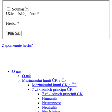
Souhlasím
Uživatelské jméno:
*
Heslo:
*
Zapomenuté heslo?
O nás
O nás
Mezinárodní hnutí ČK a ČP
Mezinárodní hnutí ČK a ČP
7 základních principů ČK
7 základních principů ČK
Humanita
Nestrannost
Neutralita
Nezávislost