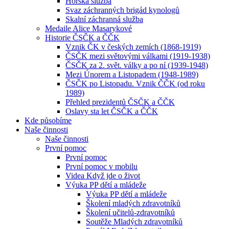
Horská služba
Svaz záchranných brigád kynologů
Skalní záchranná služba
Medaile Alice Masarykové
Historie ČSČK a ČČK
Vznik ČK v českých zemích (1868-1919)
ČSČK mezi světovými válkami (1919-1938)
ČSČK za 2. svět. války a po ní (1939-1948)
Mezi Únorem a Listopadem (1948-1989)
ČSČK po Listopadu. Vznik ČČK (od roku
1989)
Přehled prezidentů ČSČK a ČČK
Oslavy sta let ČSČK a ČČK
Kde působíme
Naše činnosti
Naše činnosti
První pomoc
První pomoc
První pomoc v mobilu
Videa Když jde o život
Výuka PP dětí a mládeže
Výuka PP dětí a mládeže
Školení mladých zdravotníků
Školení učitelů-zdravotníků
Soutěže Mladých zdravotníků