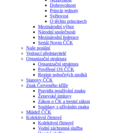
Dobrovolnost
Princip jednoty
Světovost
O těchto principech
Mezinárodní výbor
Národní společnosti
Mezinárodní federace
Seriál Novin ČČK
Naše poslání
Vedoucí představitelé
Organizační struktura
Organizační struktura
Pověřené OS ČČK
Registr pobočných spolků
Stanovy ČČK
Znak Červeného kříže
Pravidla používání znaku
Ženevské úmluvy
Zákon o ČK a trestní zákon
Souhlasy s užíváním znaku
Mládež ČČK
Kolektivní členové
Kolektivní členové
Vodní záchranná služba