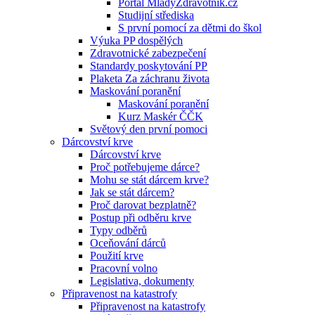
Portál MladyZdravotnik.cz
Studijní střediska
S první pomocí za dětmi do škol
Výuka PP dospělých
Zdravotnické zabezpečení
Standardy poskytování PP
Plaketa Za záchranu života
Maskování poranění
Maskování poranění
Kurz Maskér ČČK
Světový den první pomoci
Dárcovství krve
Dárcovství krve
Proč potřebujeme dárce?
Mohu se stát dárcem krve?
Jak se stát dárcem?
Proč darovat bezplatně?
Postup při odběru krve
Typy odběrů
Oceňování dárců
Použití krve
Pracovní volno
Legislativa, dokumenty
Připravenost na katastrofy
Připravenost na katastrofy