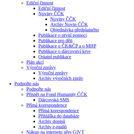
Ediční činnost
Ediční činnost
Noviny ČČK
Noviny ČČK
Archiv Novin ČČK
Objednávka předplatného
Publikace o první pomoci
Publikace pro děti
Publikace o ČK&ČP a o MHP
Publikace o dárcovství krve
Ostatní publikace
Plán akcí
Výroční zprávy
Výroční zprávy
Archiv výročních zpráv
Podpořte nás
Podpořte nás
Přispět na Fond Humanity ČČK
Dárcovská SMS
Přímá korespondence
Přímá korespondence
Přihláška do databáze
Archiv dopisů
Archiv e-mailů
Nákup na internetu přes GIVT