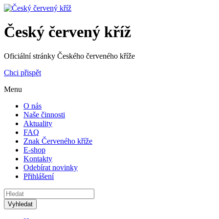
Český červený kříž
Oficiální stránky Českého červeného kříže
Chci přispět
Menu
O nás
Naše činnosti
Aktuality
FAQ
Znak Červeného kříže
E-shop
Kontakty
Odebírat novinky
Přihlášení