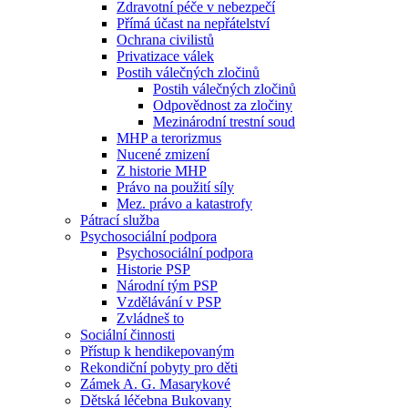
Zdravotní péče v nebezpečí
Přímá účast na nepřátelství
Ochrana civilistů
Privatizace válek
Postih válečných zločinů
Postih válečných zločinů
Odpovědnost za zločiny
Mezinárodní trestní soud
MHP a terorizmus
Nucené zmizení
Z historie MHP
Právo na použití síly
Mez. právo a katastrofy
Pátrací služba
Psychosociální podpora
Psychosociální podpora
Historie PSP
Národní tým PSP
Vzdělávání v PSP
Zvládneš to
Sociální činnosti
Přístup k hendikepovaným
Rekondiční pobyty pro děti
Zámek A. G. Masarykové
Dětská léčebna Bukovany