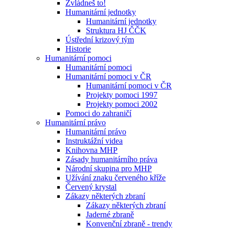
Zvládneš to!
Humanitární jednotky
Humanitární jednotky
Struktura HJ ČČK
Ústřední krizový tým
Historie
Humanitární pomoci
Humanitární pomoci
Humanitární pomoci v ČR
Humanitární pomoci v ČR
Projekty pomoci 1997
Projekty pomoci 2002
Pomoci do zahraničí
Humanitární právo
Humanitární právo
Instruktážní videa
Knihovna MHP
Zásady humanitárního práva
Národní skupina pro MHP
Užívání znaku červeného kříže
Červený krystal
Zákazy některých zbraní
Zákazy některých zbraní
Jaderné zbraně
Konvenční zbraně - trendy