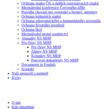
Ochrana znaku ČK a dalších rozeznávacích znaků
Mezinárodní konference Červeného kříže
Pravidla chování pro vojenské a bezpeč. agentury
Ochrana kulturních statků
Ochrana zdravotnického a humanitárního personálu
Ochrana životního prostředí
Ochrana škol
Mezinárodní trestní soudnictví
Aktuality NS MHP
Pro členy NS MHP
Pro členy NS MHP
Zápisy NS MHP
Kontakty NS MHP
Pracovní dokumenty NS MHP
Documents in English
Kontakt
Naši sponzoři a partneři
Kvízy
O nás
Kde působíme