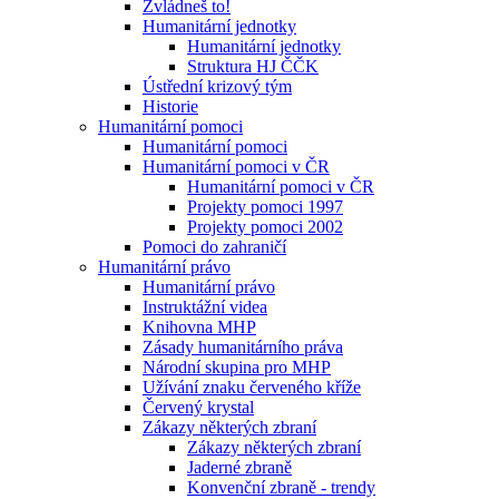
Zvládneš to!
Humanitární jednotky
Humanitární jednotky
Struktura HJ ČČK
Ústřední krizový tým
Historie
Humanitární pomoci
Humanitární pomoci
Humanitární pomoci v ČR
Humanitární pomoci v ČR
Projekty pomoci 1997
Projekty pomoci 2002
Pomoci do zahraničí
Humanitární právo
Humanitární právo
Instruktážní videa
Knihovna MHP
Zásady humanitárního práva
Národní skupina pro MHP
Užívání znaku červeného kříže
Červený krystal
Zákazy některých zbraní
Zákazy některých zbraní
Jaderné zbraně
Konvenční zbraně - trendy