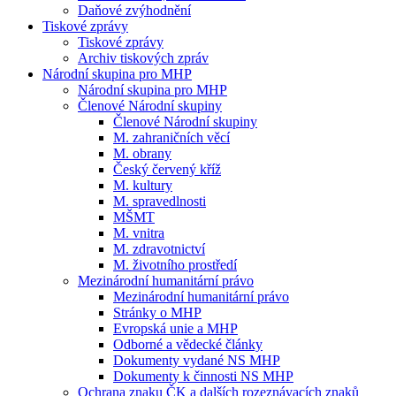
Daňové zvýhodnění
Tiskové zprávy
Tiskové zprávy
Archiv tiskových zpráv
Národní skupina pro MHP
Národní skupina pro MHP
Členové Národní skupiny
Členové Národní skupiny
M. zahraničních věcí
M. obrany
Český červený kříž
M. kultury
M. spravedlnosti
MŠMT
M. vnitra
M. zdravotnictví
M. životního prostředí
Mezinárodní humanitární právo
Mezinárodní humanitární právo
Stránky o MHP
Evropská unie a MHP
Odborné a vědecké články
Dokumenty vydané NS MHP
Dokumenty k činnosti NS MHP
Ochrana znaku ČK a dalších rozeznávacích znaků