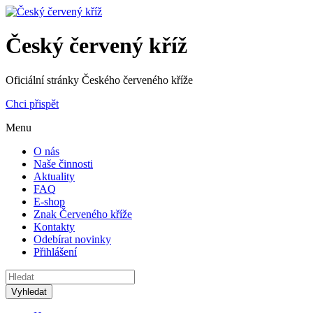
Český červený kříž
Oficiální stránky Českého červeného kříže
Chci přispět
Menu
O nás
Naše činnosti
Aktuality
FAQ
E-shop
Znak Červeného kříže
Kontakty
Odebírat novinky
Přihlášení