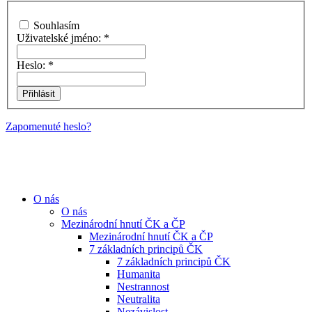
Souhlasím
Uživatelské jméno:
*
Heslo:
*
Zapomenuté heslo?
O nás
O nás
Mezinárodní hnutí ČK a ČP
Mezinárodní hnutí ČK a ČP
7 základních principů ČK
7 základních principů ČK
Humanita
Nestrannost
Neutralita
Nezávislost