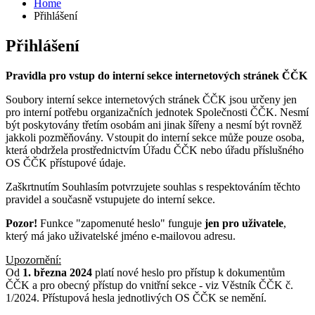
Home
Přihlášení
Přihlášení
Pravidla pro vstup do interní sekce internetových stránek ČČK
Soubory interní sekce internetových stránek ČČK jsou určeny jen
pro interní potřebu organizačních jednotek Společnosti ČČK. Nesmí
být poskytovány třetím osobám ani jinak šířeny a nesmí být rovněž
jakkoli pozměňovány. Vstoupit do interní sekce může pouze osoba,
která obdržela prostřednictvím Úřadu ČČK nebo úřadu příslušného
OS ČČK přístupové údaje.
Zaškrtnutím Souhlasím potvrzujete souhlas s respektováním těchto
pravidel a současně vstupujete do interní sekce.
Pozor!
Funkce "zapomenuté heslo" funguje
jen pro uživatele
,
který má jako uživatelské jméno e-mailovou adresu.
Upozornění:
Od
1. března 2024
platí nové heslo pro přístup k dokumentům
ČČK a pro obecný přístup do vnitřní sekce - viz Věstník ČČK č.
1/2024. Přístupová hesla jednotlivých OS ČČK se nemění.