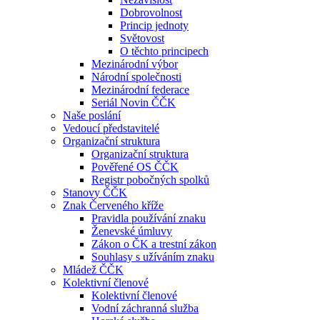
Dobrovolnost
Princip jednoty
Světovost
O těchto principech
Mezinárodní výbor
Národní společnosti
Mezinárodní federace
Seriál Novin ČČK
Naše poslání
Vedoucí představitelé
Organizační struktura
Organizační struktura
Pověřené OS ČČK
Registr pobočných spolků
Stanovy ČČK
Znak Červeného kříže
Pravidla používání znaku
Ženevské úmluvy
Zákon o ČK a trestní zákon
Souhlasy s užíváním znaku
Mládež ČČK
Kolektivní členové
Kolektivní členové
Vodní záchranná služba