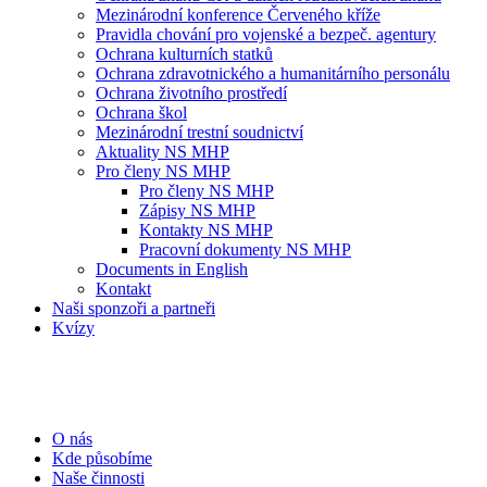
Mezinárodní konference Červeného kříže
Pravidla chování pro vojenské a bezpeč. agentury
Ochrana kulturních statků
Ochrana zdravotnického a humanitárního personálu
Ochrana životního prostředí
Ochrana škol
Mezinárodní trestní soudnictví
Aktuality NS MHP
Pro členy NS MHP
Pro členy NS MHP
Zápisy NS MHP
Kontakty NS MHP
Pracovní dokumenty NS MHP
Documents in English
Kontakt
Naši sponzoři a partneři
Kvízy
O nás
Kde působíme
Naše činnosti