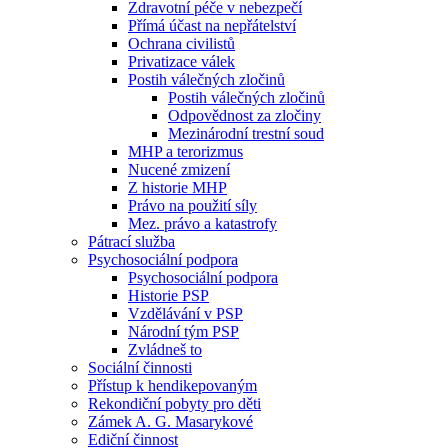
Zdravotní péče v nebezpečí
Přímá účast na nepřátelství
Ochrana civilistů
Privatizace válek
Postih válečných zločinů
Postih válečných zločinů
Odpovědnost za zločiny
Mezinárodní trestní soud
MHP a terorizmus
Nucené zmizení
Z historie MHP
Právo na použití síly
Mez. právo a katastrofy
Pátrací služba
Psychosociální podpora
Psychosociální podpora
Historie PSP
Vzdělávání v PSP
Národní tým PSP
Zvládneš to
Sociální činnosti
Přístup k hendikepovaným
Rekondiční pobyty pro děti
Zámek A. G. Masarykové
Ediční činnost