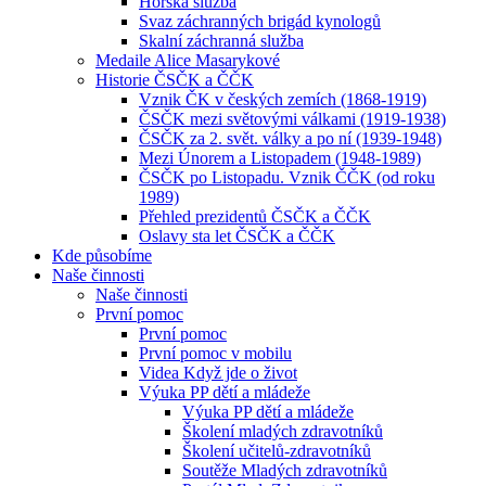
Horská služba
Svaz záchranných brigád kynologů
Skalní záchranná služba
Medaile Alice Masarykové
Historie ČSČK a ČČK
Vznik ČK v českých zemích (1868-1919)
ČSČK mezi světovými válkami (1919-1938)
ČSČK za 2. svět. války a po ní (1939-1948)
Mezi Únorem a Listopadem (1948-1989)
ČSČK po Listopadu. Vznik ČČK (od roku
1989)
Přehled prezidentů ČSČK a ČČK
Oslavy sta let ČSČK a ČČK
Kde působíme
Naše činnosti
Naše činnosti
První pomoc
První pomoc
První pomoc v mobilu
Videa Když jde o život
Výuka PP dětí a mládeže
Výuka PP dětí a mládeže
Školení mladých zdravotníků
Školení učitelů-zdravotníků
Soutěže Mladých zdravotníků