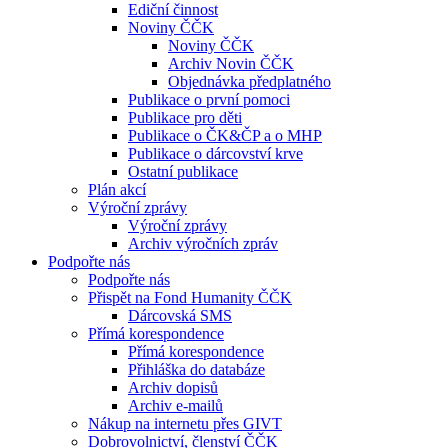
Ediční činnost
Noviny ČČK
Noviny ČČK
Archiv Novin ČČK
Objednávka předplatného
Publikace o první pomoci
Publikace pro děti
Publikace o ČK&ČP a o MHP
Publikace o dárcovství krve
Ostatní publikace
Plán akcí
Výroční zprávy
Výroční zprávy
Archiv výročních zpráv
Podpořte nás
Podpořte nás
Přispět na Fond Humanity ČČK
Dárcovská SMS
Přímá korespondence
Přímá korespondence
Přihláška do databáze
Archiv dopisů
Archiv e-mailů
Nákup na internetu přes GIVT
Dobrovolnictví, členství ČČK