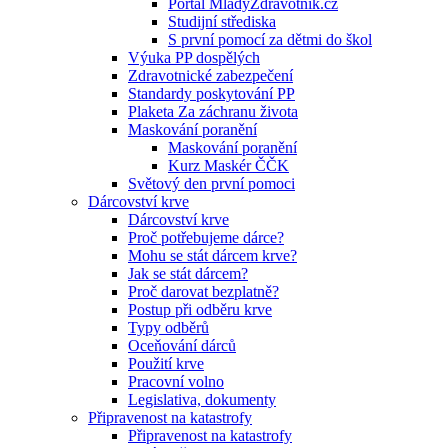
Portál MladyZdravotnik.cz
Studijní střediska
S první pomocí za dětmi do škol
Výuka PP dospělých
Zdravotnické zabezpečení
Standardy poskytování PP
Plaketa Za záchranu života
Maskování poranění
Maskování poranění
Kurz Maskér ČČK
Světový den první pomoci
Dárcovství krve
Dárcovství krve
Proč potřebujeme dárce?
Mohu se stát dárcem krve?
Jak se stát dárcem?
Proč darovat bezplatně?
Postup při odběru krve
Typy odběrů
Oceňování dárců
Použití krve
Pracovní volno
Legislativa, dokumenty
Připravenost na katastrofy
Připravenost na katastrofy